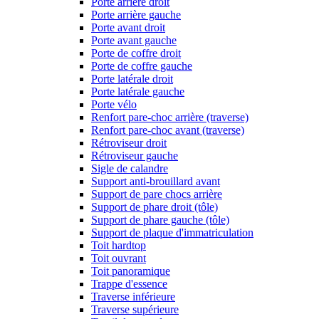
Porte arrière droit
Porte arrière gauche
Porte avant droit
Porte avant gauche
Porte de coffre droit
Porte de coffre gauche
Porte latérale droit
Porte latérale gauche
Porte vélo
Renfort pare-choc arrière (traverse)
Renfort pare-choc avant (traverse)
Rétroviseur droit
Rétroviseur gauche
Sigle de calandre
Support anti-brouillard avant
Support de pare chocs arrière
Support de phare droit (tôle)
Support de phare gauche (tôle)
Support de plaque d'immatriculation
Toit hardtop
Toit ouvrant
Toit panoramique
Trappe d'essence
Traverse inférieure
Traverse supérieure