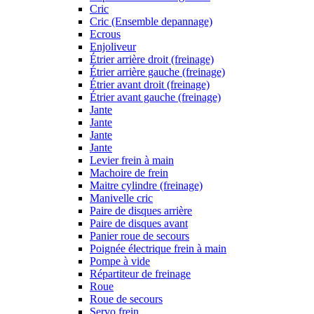
Cric
Cric (Ensemble depannage)
Ecrous
Enjoliveur
Étrier arrière droit (freinage)
Étrier arrière gauche (freinage)
Étrier avant droit (freinage)
Étrier avant gauche (freinage)
Jante
Jante
Jante
Jante
Levier frein à main
Machoire de frein
Maitre cylindre (freinage)
Manivelle cric
Paire de disques arrière
Paire de disques avant
Panier roue de secours
Poignée électrique frein à main
Pompe à vide
Répartiteur de freinage
Roue
Roue de secours
Servo frein