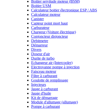
Boitier servitude moteur (BSM)
Boitier USM
Calculateur boitier électronique ESP / ABS
Calculateur moteur
Canister
Capteur point mort haut
Carburateur
Chargeur (Voiture électrique)
Conjoncteur disjoncteur
Debitmetre
Démarreur
Divers
Doseur d'air
Durite de turbo
Echangeur air (Intercooler)
Electrovanne pompe à injection
Faisceau moteur
Filtre à carburant
Goulotte de remplissage
Injecteurs
Jauge à carburant
Jauge d'huile
Kit de démarrage
Module d'allumage (allumage)
Pompe à carburant