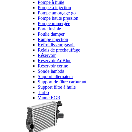
Pompe à huile
Pompe à injection
Pompe amorçage go
Pompe haute pression
Pompe immergée
Porte fusible
Poulie damper
Rampe injection
Refroidisseur gasoil
Relais de préchauffage
Réservoir
Réservoir AdBlue
Réservoir cerine
Sonde lambda
Support alternateur
Support de filtre carburant
Support filtre à huile
Turbo
Vanne EGR