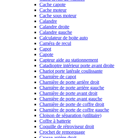
Cache capote
Cache moteur
Cache sous moteur
Calandre
Calandre droite
Calandre gauche
Calculateur de boite auto
Caméra de recul
Capot
Capote
Capteur aide au stationnement
Catadioptre intérieur porte avant droite
Chariot porte latérale coulissante
Charnière de capot
Charnière de porte arrière droit
Charnière de porte arrière gauche
Charnière de porte avant droit
Charnière de porte avant gauche
Charnière de porte de coffre droit
Charnière de porte de coffre gauche
Cloison de séparation (utilitaire)
Coffre à batterie
Coquille de rétroviseur droit
Crochet de remorquage
Crosse arrière droit