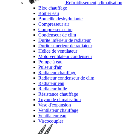
Refroidissement, climatisation
Bloc chauffage
Boitier eau
Bouteille déshydratante
Compresseur air
Compresseur clim
Condenseur de clim
Durite inférieur de radiateur
Durite supérieur de radiateur
Hélice de ventilateur
Moto ventilateur condenseur
Pompe à eau
Pulseur d'air
Radiateur chauffage
Radiateur condenseur de clim
Radiateur eau
Radiateur huile
Résistance chauffage
Tuyau de climatisation
Vase d'expansion
Ventilateur chauffage
Ventilateur eau
Viscocoupler