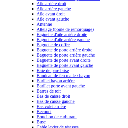
Aile arrière droit
Aile arrière gauche
Aile avant droit
Aile avant gauche
Antenne
Attelage (boule de remorquage)
Baguette d'aile arrière droite
Baguette d'aile arrière gauche
Baguette de coffre
Baguette de porte arrière droite
Baguette de porte arrière gauche
Baguette de porte avant droite
Baguette de porte avant gauche
Baie de pare brise
Bandeau de feu malle / hayon
Barillet hayon arrière
Barillet porte avant gauche
Barres de toit
Bas de caisse droit
Bas de caisse gauche
Bas volet arrière
Becquet
Bouchon de carburant
Buse
Cable levier de vitesses