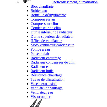
Refroidissement, climatisation
Bloc chauffage
Boitier eau
Bouteille déshydratante
Compresseur air
Compresseur clim
Condenseur de clim
Durite inférieur de radiateur
Durite supérieur de radiateur
Hélice de ventilateur
Moto ventilateur condenseur
Pompe à eau
Pulseur d'air
Radiateur chauffage
Radiateur condenseur de clim
Radiateur eau
Radiateur huile
Résistance chauffage
Tuyau de climatisation
Vase d'expansion
Ventilateur chauffage
Ventilateur eau
Viscocoupler