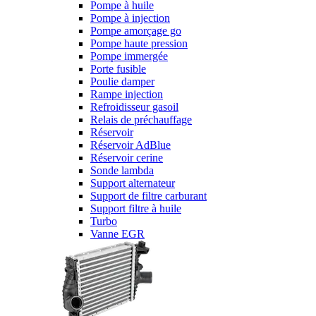
Pompe à huile
Pompe à injection
Pompe amorçage go
Pompe haute pression
Pompe immergée
Porte fusible
Poulie damper
Rampe injection
Refroidisseur gasoil
Relais de préchauffage
Réservoir
Réservoir AdBlue
Réservoir cerine
Sonde lambda
Support alternateur
Support de filtre carburant
Support filtre à huile
Turbo
Vanne EGR