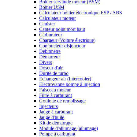
Boitier servitude moteur (BSM)
Boitier USM
Calculateur boitier électronique ESP / ABS
Calculateur moteur
Canister
Capteur point mort haut
Carburateur
Chargeur (Voiture électrique)
Conjoncteur disjoncteur
Debitmetre
Démarreur
Divers
Doseur d'air
Durite de turbo
Echangeur air (Intercooler)
Electrovanne pompe à injection
Faisceau moteur
Filtre à carburant
Goulotte de remplissage
Injecteurs
Jauge à carburant
Jauge d'huile
Kit de démarrage
Module d'allumage (allumage)
Pompe à carburant