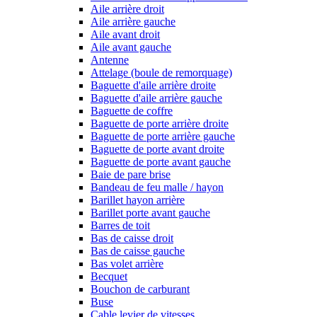
Aile arrière droit
Aile arrière gauche
Aile avant droit
Aile avant gauche
Antenne
Attelage (boule de remorquage)
Baguette d'aile arrière droite
Baguette d'aile arrière gauche
Baguette de coffre
Baguette de porte arrière droite
Baguette de porte arrière gauche
Baguette de porte avant droite
Baguette de porte avant gauche
Baie de pare brise
Bandeau de feu malle / hayon
Barillet hayon arrière
Barillet porte avant gauche
Barres de toit
Bas de caisse droit
Bas de caisse gauche
Bas volet arrière
Becquet
Bouchon de carburant
Buse
Cable levier de vitesses