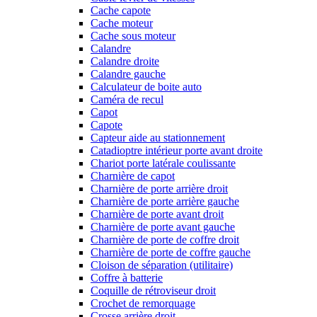
Cache capote
Cache moteur
Cache sous moteur
Calandre
Calandre droite
Calandre gauche
Calculateur de boite auto
Caméra de recul
Capot
Capote
Capteur aide au stationnement
Catadioptre intérieur porte avant droite
Chariot porte latérale coulissante
Charnière de capot
Charnière de porte arrière droit
Charnière de porte arrière gauche
Charnière de porte avant droit
Charnière de porte avant gauche
Charnière de porte de coffre droit
Charnière de porte de coffre gauche
Cloison de séparation (utilitaire)
Coffre à batterie
Coquille de rétroviseur droit
Crochet de remorquage
Crosse arrière droit