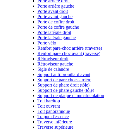
Porte arrière droit
Porte arrière gauche
Porte avant droit
Porte avant gauche
Porte de coffre droit
Porte de coffre gauche
Porte latérale droit
Porte latérale gauche
Porte vélo
Renfort pare-choc arrière (traverse)
Renfort pare-choc avant (traverse)
Rétroviseur droit
Rétroviseur gauche
Sigle de calandre
Support anti-brouillard avant
Support de pare chocs arrière
Support de phare droit (tôle)
Support de phare gauche (tôle)
Support de plaque d'immatriculation
Toit hardtop
Toit ouvrant
Toit panoramique
Trappe d'essence
Traverse inférieure
Traverse supérieure