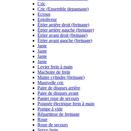
Cric
Cric (Ensemble depannage)
Ecrous
Enjoliveur
Étrier arrière droit (freinage)
Étrier arrière gauche (freinage)
Étrier avant droit (freinage)
Étrier avant gauche (freinage)
Jante
Jante
Jante
Jante
Levier frein à main
Machoire de frein
Maitre cylindre (freinage)
Manivelle cric
Paire de disques arrière
Paire de disques avant
Panier roue de secours
Poignée électrique frein à main
Pompe à vide
Répartiteur de freinage
Roue
Roue de secours
Servo frein