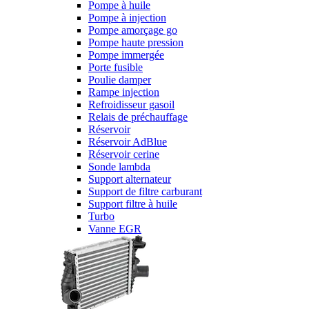
Pompe à huile
Pompe à injection
Pompe amorçage go
Pompe haute pression
Pompe immergée
Porte fusible
Poulie damper
Rampe injection
Refroidisseur gasoil
Relais de préchauffage
Réservoir
Réservoir AdBlue
Réservoir cerine
Sonde lambda
Support alternateur
Support de filtre carburant
Support filtre à huile
Turbo
Vanne EGR