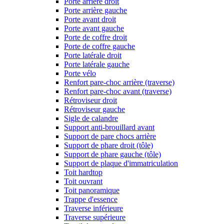
Porte arrière droit
Porte arrière gauche
Porte avant droit
Porte avant gauche
Porte de coffre droit
Porte de coffre gauche
Porte latérale droit
Porte latérale gauche
Porte vélo
Renfort pare-choc arrière (traverse)
Renfort pare-choc avant (traverse)
Rétroviseur droit
Rétroviseur gauche
Sigle de calandre
Support anti-brouillard avant
Support de pare chocs arrière
Support de phare droit (tôle)
Support de phare gauche (tôle)
Support de plaque d'immatriculation
Toit hardtop
Toit ouvrant
Toit panoramique
Trappe d'essence
Traverse inférieure
Traverse supérieure