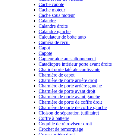
Cache capote
Cache moteur
Cache sous moteur
Calandre
Calandre droite
Calandre gauche
Calculateur de boite auto
Caméra de recul
Capot
Capote
Capteur aide au stationnement
Catadioptre intérieur porte avant droite
Chariot porte latérale coulissante
Charnière de capot
Charnière de porte arrière droit
Charnière de porte arrière gauche
Charnière de porte avant droit
Charnière de porte avant gauche
Charnière de porte de coffre droit
Charnière de porte de coffre gauche
Cloison de séparation (utilitaire)
Coffre à batterie
Coquille de rétroviseur droit
Crochet de remorquage
Crosse arrière droit