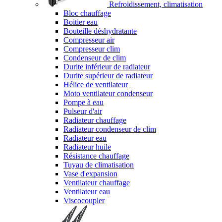
Refroidissement, climatisation
Bloc chauffage
Boitier eau
Bouteille déshydratante
Compresseur air
Compresseur clim
Condenseur de clim
Durite inférieur de radiateur
Durite supérieur de radiateur
Hélice de ventilateur
Moto ventilateur condenseur
Pompe à eau
Pulseur d'air
Radiateur chauffage
Radiateur condenseur de clim
Radiateur eau
Radiateur huile
Résistance chauffage
Tuyau de climatisation
Vase d'expansion
Ventilateur chauffage
Ventilateur eau
Viscocoupler