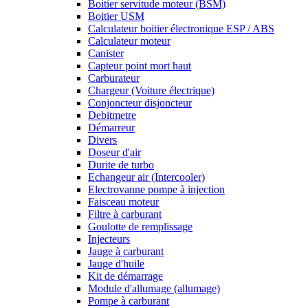
Boitier servitude moteur (BSM)
Boitier USM
Calculateur boitier électronique ESP / ABS
Calculateur moteur
Canister
Capteur point mort haut
Carburateur
Chargeur (Voiture électrique)
Conjoncteur disjoncteur
Debitmetre
Démarreur
Divers
Doseur d'air
Durite de turbo
Echangeur air (Intercooler)
Electrovanne pompe à injection
Faisceau moteur
Filtre à carburant
Goulotte de remplissage
Injecteurs
Jauge à carburant
Jauge d'huile
Kit de démarrage
Module d'allumage (allumage)
Pompe à carburant