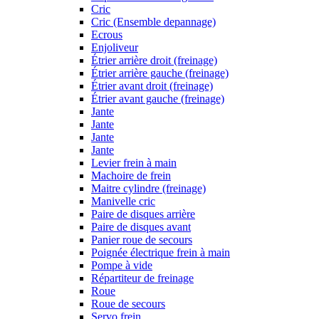
Cric
Cric (Ensemble depannage)
Ecrous
Enjoliveur
Étrier arrière droit (freinage)
Étrier arrière gauche (freinage)
Étrier avant droit (freinage)
Étrier avant gauche (freinage)
Jante
Jante
Jante
Jante
Levier frein à main
Machoire de frein
Maitre cylindre (freinage)
Manivelle cric
Paire de disques arrière
Paire de disques avant
Panier roue de secours
Poignée électrique frein à main
Pompe à vide
Répartiteur de freinage
Roue
Roue de secours
Servo frein