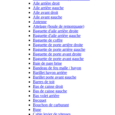
Aile arrière droit
Aile arrière gauche
Aile avant droit
Aile avant gauche
Antenne
Attelage (boule de remorquage)
Baguette d'aile arrière droite
Baguette d'aile arrière gauche
Baguette de coffre
Baguette de porte arrière droite
Baguette de porte arrière gauche
Baguette de porte avant droite
Baguette de porte avant gauche
Baie de pare brise
Bandeau de feu malle / hayon
Barillet hayon arrière
Barillet porte avant gauche
Barres de toit
Bas de caisse droit
Bas de caisse gauche
Bas volet arrière
Becquet
Bouchon de carburant
Buse
Cable levier de vitesses