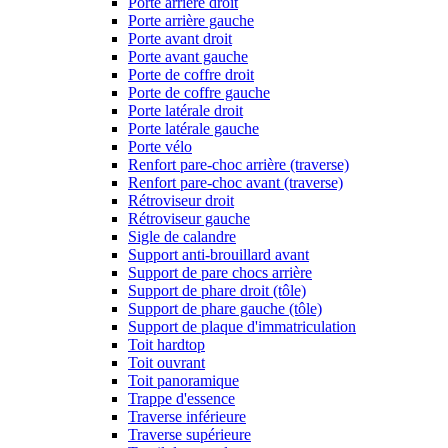
Porte arrière droit
Porte arrière gauche
Porte avant droit
Porte avant gauche
Porte de coffre droit
Porte de coffre gauche
Porte latérale droit
Porte latérale gauche
Porte vélo
Renfort pare-choc arrière (traverse)
Renfort pare-choc avant (traverse)
Rétroviseur droit
Rétroviseur gauche
Sigle de calandre
Support anti-brouillard avant
Support de pare chocs arrière
Support de phare droit (tôle)
Support de phare gauche (tôle)
Support de plaque d'immatriculation
Toit hardtop
Toit ouvrant
Toit panoramique
Trappe d'essence
Traverse inférieure
Traverse supérieure