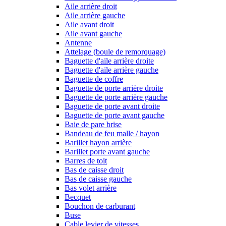
Aile arrière droit
Aile arrière gauche
Aile avant droit
Aile avant gauche
Antenne
Attelage (boule de remorquage)
Baguette d'aile arrière droite
Baguette d'aile arrière gauche
Baguette de coffre
Baguette de porte arrière droite
Baguette de porte arrière gauche
Baguette de porte avant droite
Baguette de porte avant gauche
Baie de pare brise
Bandeau de feu malle / hayon
Barillet hayon arrière
Barillet porte avant gauche
Barres de toit
Bas de caisse droit
Bas de caisse gauche
Bas volet arrière
Becquet
Bouchon de carburant
Buse
Cable levier de vitesses