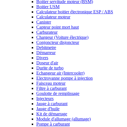
Boitier servitude moteur (BSM)
Boitier USM
Calculateur boitier électronique ESP / ABS
Calculateur moteur
Canister
Capteur point mort haut
Carburateur
Chargeur (Voiture électrique)
Conjoncteur disjoncteur
Debitmetre
Démarreur
Divers
Doseur d'air
Durite de turbo
Echangeur air (Intercooler)
Electrovanne pompe à injection
Faisceau moteur
Filtre à carburant
Goulotte de remplissage
Injecteurs
Jauge à carburant
Jauge d'huile
Kit de démarrage
Module d'allumage (allumage)
Pompe à carburant