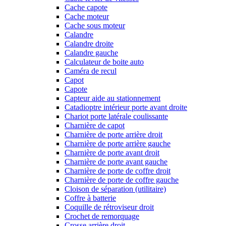
Cache capote
Cache moteur
Cache sous moteur
Calandre
Calandre droite
Calandre gauche
Calculateur de boite auto
Caméra de recul
Capot
Capote
Capteur aide au stationnement
Catadioptre intérieur porte avant droite
Chariot porte latérale coulissante
Charnière de capot
Charnière de porte arrière droit
Charnière de porte arrière gauche
Charnière de porte avant droit
Charnière de porte avant gauche
Charnière de porte de coffre droit
Charnière de porte de coffre gauche
Cloison de séparation (utilitaire)
Coffre à batterie
Coquille de rétroviseur droit
Crochet de remorquage
Crosse arrière droit