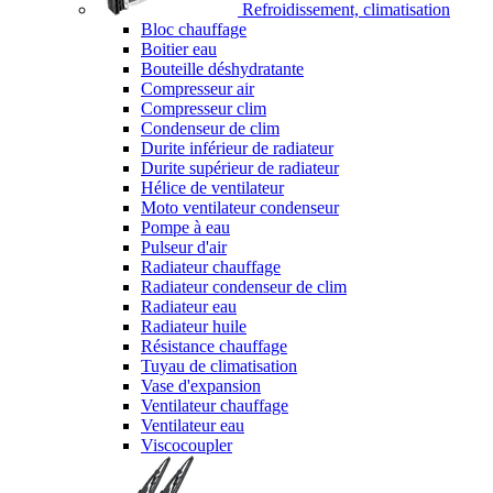
Refroidissement, climatisation
Bloc chauffage
Boitier eau
Bouteille déshydratante
Compresseur air
Compresseur clim
Condenseur de clim
Durite inférieur de radiateur
Durite supérieur de radiateur
Hélice de ventilateur
Moto ventilateur condenseur
Pompe à eau
Pulseur d'air
Radiateur chauffage
Radiateur condenseur de clim
Radiateur eau
Radiateur huile
Résistance chauffage
Tuyau de climatisation
Vase d'expansion
Ventilateur chauffage
Ventilateur eau
Viscocoupler