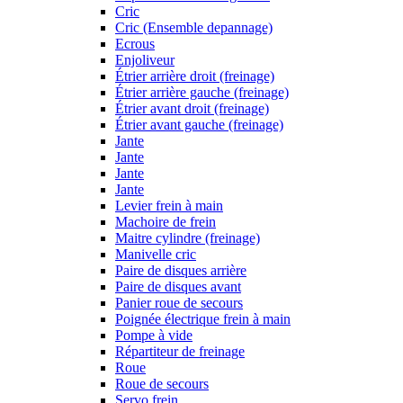
Cric
Cric (Ensemble depannage)
Ecrous
Enjoliveur
Étrier arrière droit (freinage)
Étrier arrière gauche (freinage)
Étrier avant droit (freinage)
Étrier avant gauche (freinage)
Jante
Jante
Jante
Jante
Levier frein à main
Machoire de frein
Maitre cylindre (freinage)
Manivelle cric
Paire de disques arrière
Paire de disques avant
Panier roue de secours
Poignée électrique frein à main
Pompe à vide
Répartiteur de freinage
Roue
Roue de secours
Servo frein