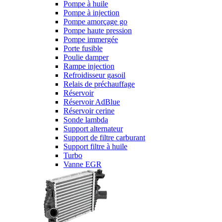
Pompe à huile
Pompe à injection
Pompe amorçage go
Pompe haute pression
Pompe immergée
Porte fusible
Poulie damper
Rampe injection
Refroidisseur gasoil
Relais de préchauffage
Réservoir
Réservoir AdBlue
Réservoir cerine
Sonde lambda
Support alternateur
Support de filtre carburant
Support filtre à huile
Turbo
Vanne EGR