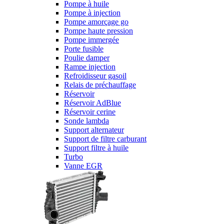
Pompe à huile
Pompe à injection
Pompe amorçage go
Pompe haute pression
Pompe immergée
Porte fusible
Poulie damper
Rampe injection
Refroidisseur gasoil
Relais de préchauffage
Réservoir
Réservoir AdBlue
Réservoir cerine
Sonde lambda
Support alternateur
Support de filtre carburant
Support filtre à huile
Turbo
Vanne EGR