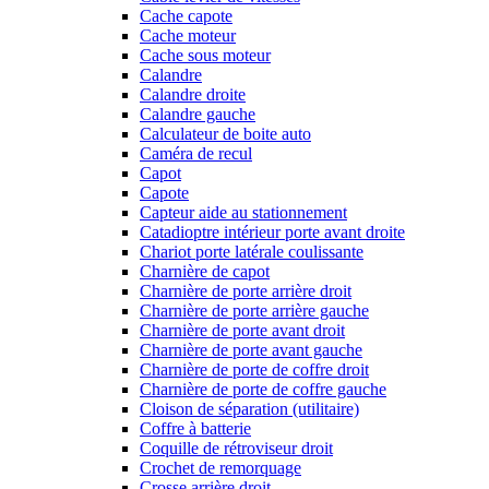
Cache capote
Cache moteur
Cache sous moteur
Calandre
Calandre droite
Calandre gauche
Calculateur de boite auto
Caméra de recul
Capot
Capote
Capteur aide au stationnement
Catadioptre intérieur porte avant droite
Chariot porte latérale coulissante
Charnière de capot
Charnière de porte arrière droit
Charnière de porte arrière gauche
Charnière de porte avant droit
Charnière de porte avant gauche
Charnière de porte de coffre droit
Charnière de porte de coffre gauche
Cloison de séparation (utilitaire)
Coffre à batterie
Coquille de rétroviseur droit
Crochet de remorquage
Crosse arrière droit