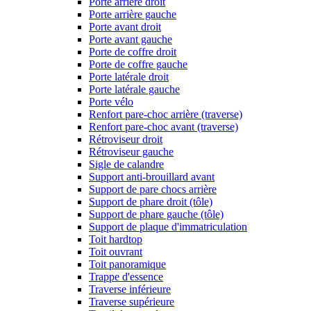
Porte arrière droit
Porte arrière gauche
Porte avant droit
Porte avant gauche
Porte de coffre droit
Porte de coffre gauche
Porte latérale droit
Porte latérale gauche
Porte vélo
Renfort pare-choc arrière (traverse)
Renfort pare-choc avant (traverse)
Rétroviseur droit
Rétroviseur gauche
Sigle de calandre
Support anti-brouillard avant
Support de pare chocs arrière
Support de phare droit (tôle)
Support de phare gauche (tôle)
Support de plaque d'immatriculation
Toit hardtop
Toit ouvrant
Toit panoramique
Trappe d'essence
Traverse inférieure
Traverse supérieure