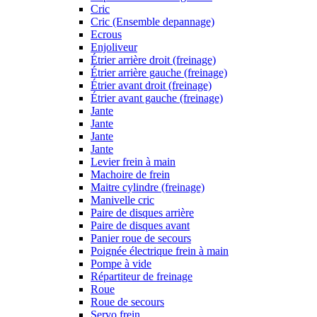
Cric
Cric (Ensemble depannage)
Ecrous
Enjoliveur
Étrier arrière droit (freinage)
Étrier arrière gauche (freinage)
Étrier avant droit (freinage)
Étrier avant gauche (freinage)
Jante
Jante
Jante
Jante
Levier frein à main
Machoire de frein
Maitre cylindre (freinage)
Manivelle cric
Paire de disques arrière
Paire de disques avant
Panier roue de secours
Poignée électrique frein à main
Pompe à vide
Répartiteur de freinage
Roue
Roue de secours
Servo frein