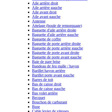
Aile arrière droit
Aile arrière gauche
Aile avant droit
Aile avant gauche
Antenne
Attelage (boule de remorquage)
Baguette d'aile arrière droite
Baguette d'aile arrière gauche
Baguette de coffre
Baguette de porte arrière droite
Baguette de porte arrière gauche
Baguette de porte avant droite
Baguette de porte avant gauche
Baie de pare brise
Bandeau de feu malle / hayon
Barillet hayon arrière
Barillet porte avant gauche
Barres de toit
Bas de caisse droit
Bas de caisse gauche
Bas volet arrière
Becquet
Bouchon de carburant
Buse
Cable levier de vitesses