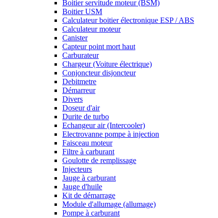
Boitier servitude moteur (BSM)
Boitier USM
Calculateur boitier électronique ESP / ABS
Calculateur moteur
Canister
Capteur point mort haut
Carburateur
Chargeur (Voiture électrique)
Conjoncteur disjoncteur
Debitmetre
Démarreur
Divers
Doseur d'air
Durite de turbo
Echangeur air (Intercooler)
Electrovanne pompe à injection
Faisceau moteur
Filtre à carburant
Goulotte de remplissage
Injecteurs
Jauge à carburant
Jauge d'huile
Kit de démarrage
Module d'allumage (allumage)
Pompe à carburant