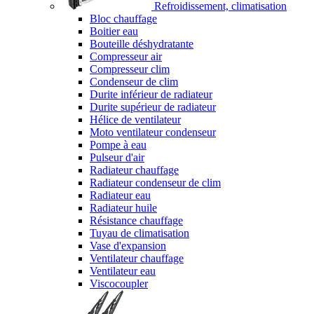
Refroidissement, climatisation
Bloc chauffage
Boitier eau
Bouteille déshydratante
Compresseur air
Compresseur clim
Condenseur de clim
Durite inférieur de radiateur
Durite supérieur de radiateur
Hélice de ventilateur
Moto ventilateur condenseur
Pompe à eau
Pulseur d'air
Radiateur chauffage
Radiateur condenseur de clim
Radiateur eau
Radiateur huile
Résistance chauffage
Tuyau de climatisation
Vase d'expansion
Ventilateur chauffage
Ventilateur eau
Viscocoupler