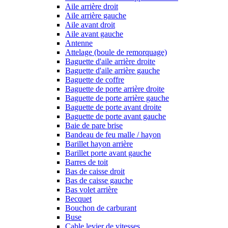
Aile arrière droit
Aile arrière gauche
Aile avant droit
Aile avant gauche
Antenne
Attelage (boule de remorquage)
Baguette d'aile arrière droite
Baguette d'aile arrière gauche
Baguette de coffre
Baguette de porte arrière droite
Baguette de porte arrière gauche
Baguette de porte avant droite
Baguette de porte avant gauche
Baie de pare brise
Bandeau de feu malle / hayon
Barillet hayon arrière
Barillet porte avant gauche
Barres de toit
Bas de caisse droit
Bas de caisse gauche
Bas volet arrière
Becquet
Bouchon de carburant
Buse
Cable levier de vitesses