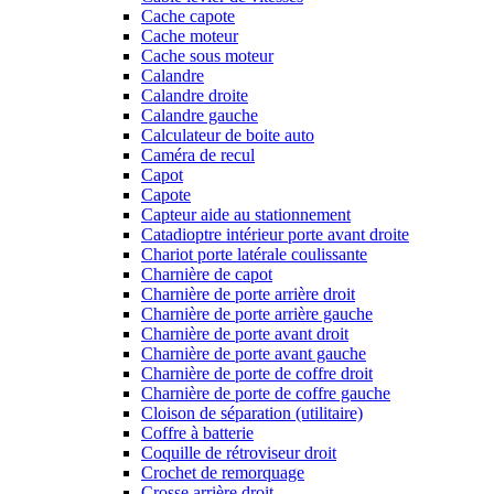
Cache capote
Cache moteur
Cache sous moteur
Calandre
Calandre droite
Calandre gauche
Calculateur de boite auto
Caméra de recul
Capot
Capote
Capteur aide au stationnement
Catadioptre intérieur porte avant droite
Chariot porte latérale coulissante
Charnière de capot
Charnière de porte arrière droit
Charnière de porte arrière gauche
Charnière de porte avant droit
Charnière de porte avant gauche
Charnière de porte de coffre droit
Charnière de porte de coffre gauche
Cloison de séparation (utilitaire)
Coffre à batterie
Coquille de rétroviseur droit
Crochet de remorquage
Crosse arrière droit