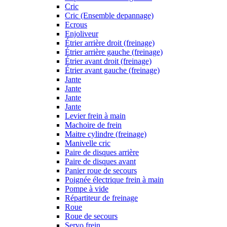
Cric
Cric (Ensemble depannage)
Ecrous
Enjoliveur
Étrier arrière droit (freinage)
Étrier arrière gauche (freinage)
Étrier avant droit (freinage)
Étrier avant gauche (freinage)
Jante
Jante
Jante
Jante
Levier frein à main
Machoire de frein
Maitre cylindre (freinage)
Manivelle cric
Paire de disques arrière
Paire de disques avant
Panier roue de secours
Poignée électrique frein à main
Pompe à vide
Répartiteur de freinage
Roue
Roue de secours
Servo frein