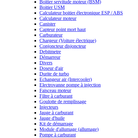
Boitier servitude moteur (BSM)
Boitier USM
Calculateur boitier électronique ESP / ABS
Calculateur moteur
Canister
Capteur point mort haut
Carburateur
Chargeur (Voiture électrique)
Conjoncteur disjoncteur
Debitmetre
Démarreur
Divers
Doseur d'air
Durite de turbo
Echangeur air (Intercooler)
Electrovanne pompe à injection
Faisceau moteur
Filtre à carburant
Goulotte de remplissage
Injecteurs
Jauge à carburant
Jauge d'huile
Kit de démarrage
Module d'allumage (allumage)
Pompe à carburant