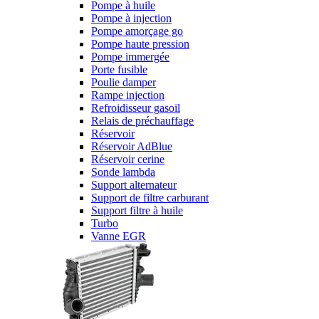
Pompe à huile
Pompe à injection
Pompe amorçage go
Pompe haute pression
Pompe immergée
Porte fusible
Poulie damper
Rampe injection
Refroidisseur gasoil
Relais de préchauffage
Réservoir
Réservoir AdBlue
Réservoir cerine
Sonde lambda
Support alternateur
Support de filtre carburant
Support filtre à huile
Turbo
Vanne EGR