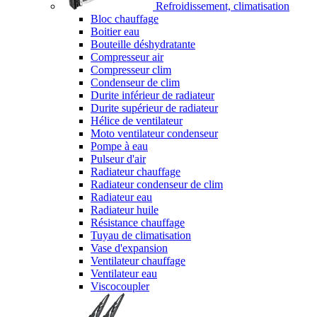
Refroidissement, climatisation
Bloc chauffage
Boitier eau
Bouteille déshydratante
Compresseur air
Compresseur clim
Condenseur de clim
Durite inférieur de radiateur
Durite supérieur de radiateur
Hélice de ventilateur
Moto ventilateur condenseur
Pompe à eau
Pulseur d'air
Radiateur chauffage
Radiateur condenseur de clim
Radiateur eau
Radiateur huile
Résistance chauffage
Tuyau de climatisation
Vase d'expansion
Ventilateur chauffage
Ventilateur eau
Viscocoupler