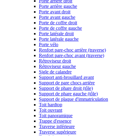
Porte arrière droit
Porte arrière gauche
Porte avant droit
Porte avant gauche
Porte de coffre droit
Porte de coffre gauche
Porte latérale droit
Porte latérale gauche
Porte vélo
Renfort pare-choc arrière (traverse)
Renfort pare-choc avant (traverse)
Rétroviseur droit
Rétroviseur gauche
Sigle de calandre
Support anti-brouillard avant
Support de pare chocs arrière
Support de phare droit (tôle)
Support de phare gauche (tôle)
Support de plaque d'immatriculation
Toit hardtop
Toit ouvrant
Toit panoramique
Trappe d'essence
Traverse inférieure
Traverse supérieure