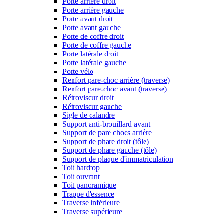
Porte arrière droit
Porte arrière gauche
Porte avant droit
Porte avant gauche
Porte de coffre droit
Porte de coffre gauche
Porte latérale droit
Porte latérale gauche
Porte vélo
Renfort pare-choc arrière (traverse)
Renfort pare-choc avant (traverse)
Rétroviseur droit
Rétroviseur gauche
Sigle de calandre
Support anti-brouillard avant
Support de pare chocs arrière
Support de phare droit (tôle)
Support de phare gauche (tôle)
Support de plaque d'immatriculation
Toit hardtop
Toit ouvrant
Toit panoramique
Trappe d'essence
Traverse inférieure
Traverse supérieure