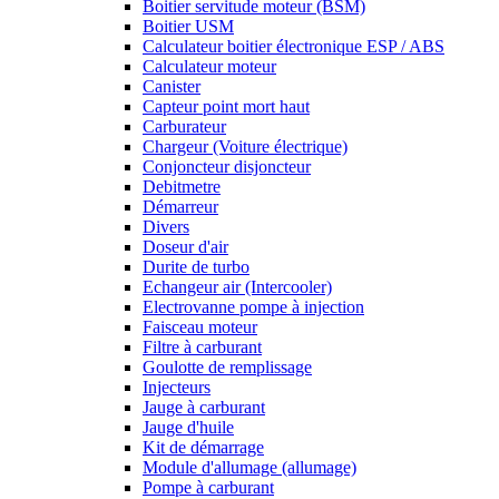
Boitier servitude moteur (BSM)
Boitier USM
Calculateur boitier électronique ESP / ABS
Calculateur moteur
Canister
Capteur point mort haut
Carburateur
Chargeur (Voiture électrique)
Conjoncteur disjoncteur
Debitmetre
Démarreur
Divers
Doseur d'air
Durite de turbo
Echangeur air (Intercooler)
Electrovanne pompe à injection
Faisceau moteur
Filtre à carburant
Goulotte de remplissage
Injecteurs
Jauge à carburant
Jauge d'huile
Kit de démarrage
Module d'allumage (allumage)
Pompe à carburant