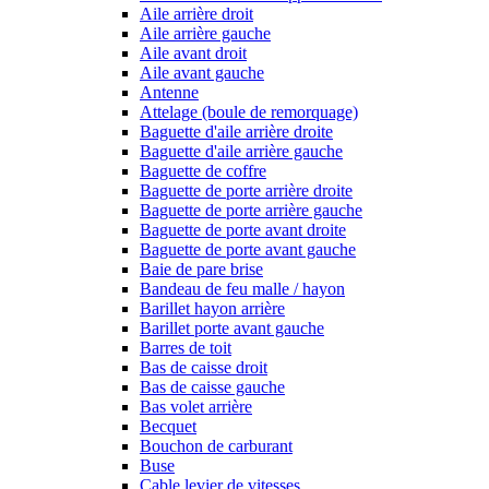
Aile arrière droit
Aile arrière gauche
Aile avant droit
Aile avant gauche
Antenne
Attelage (boule de remorquage)
Baguette d'aile arrière droite
Baguette d'aile arrière gauche
Baguette de coffre
Baguette de porte arrière droite
Baguette de porte arrière gauche
Baguette de porte avant droite
Baguette de porte avant gauche
Baie de pare brise
Bandeau de feu malle / hayon
Barillet hayon arrière
Barillet porte avant gauche
Barres de toit
Bas de caisse droit
Bas de caisse gauche
Bas volet arrière
Becquet
Bouchon de carburant
Buse
Cable levier de vitesses