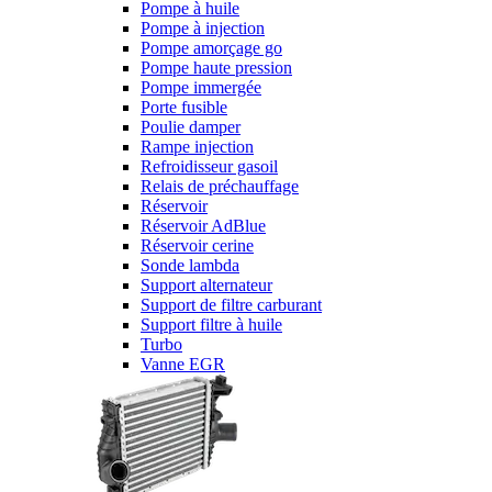
Pompe à huile
Pompe à injection
Pompe amorçage go
Pompe haute pression
Pompe immergée
Porte fusible
Poulie damper
Rampe injection
Refroidisseur gasoil
Relais de préchauffage
Réservoir
Réservoir AdBlue
Réservoir cerine
Sonde lambda
Support alternateur
Support de filtre carburant
Support filtre à huile
Turbo
Vanne EGR