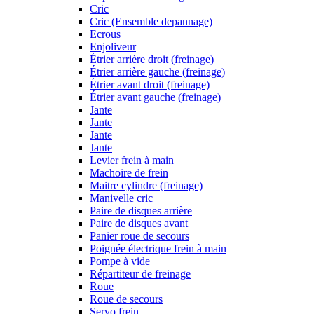
Cric
Cric (Ensemble depannage)
Ecrous
Enjoliveur
Étrier arrière droit (freinage)
Étrier arrière gauche (freinage)
Étrier avant droit (freinage)
Étrier avant gauche (freinage)
Jante
Jante
Jante
Jante
Levier frein à main
Machoire de frein
Maitre cylindre (freinage)
Manivelle cric
Paire de disques arrière
Paire de disques avant
Panier roue de secours
Poignée électrique frein à main
Pompe à vide
Répartiteur de freinage
Roue
Roue de secours
Servo frein