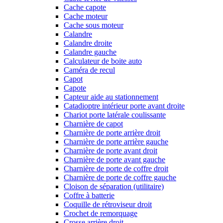
Cache capote
Cache moteur
Cache sous moteur
Calandre
Calandre droite
Calandre gauche
Calculateur de boite auto
Caméra de recul
Capot
Capote
Capteur aide au stationnement
Catadioptre intérieur porte avant droite
Chariot porte latérale coulissante
Charnière de capot
Charnière de porte arrière droit
Charnière de porte arrière gauche
Charnière de porte avant droit
Charnière de porte avant gauche
Charnière de porte de coffre droit
Charnière de porte de coffre gauche
Cloison de séparation (utilitaire)
Coffre à batterie
Coquille de rétroviseur droit
Crochet de remorquage
Crosse arrière droit