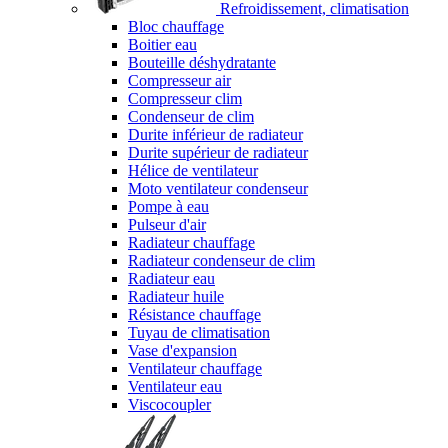
Refroidissement, climatisation
Bloc chauffage
Boitier eau
Bouteille déshydratante
Compresseur air
Compresseur clim
Condenseur de clim
Durite inférieur de radiateur
Durite supérieur de radiateur
Hélice de ventilateur
Moto ventilateur condenseur
Pompe à eau
Pulseur d'air
Radiateur chauffage
Radiateur condenseur de clim
Radiateur eau
Radiateur huile
Résistance chauffage
Tuyau de climatisation
Vase d'expansion
Ventilateur chauffage
Ventilateur eau
Viscocoupler