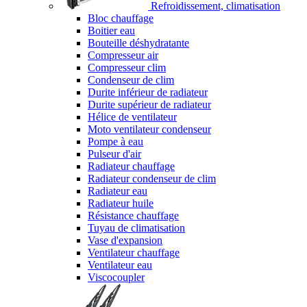
Refroidissement, climatisation
Bloc chauffage
Boitier eau
Bouteille déshydratante
Compresseur air
Compresseur clim
Condenseur de clim
Durite inférieur de radiateur
Durite supérieur de radiateur
Hélice de ventilateur
Moto ventilateur condenseur
Pompe à eau
Pulseur d'air
Radiateur chauffage
Radiateur condenseur de clim
Radiateur eau
Radiateur huile
Résistance chauffage
Tuyau de climatisation
Vase d'expansion
Ventilateur chauffage
Ventilateur eau
Viscocoupler