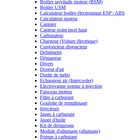
Boitier servitude moteur (BSM)
Boitier USM
Calculateur boitier électronique ESP / ABS
Calculateur moteur
Canister
Capteur point mort haut
Carburateur
Chargeur (Voiture électrique)
Conjoncteur disjoncteur
Debitmetre
Démarreur
Divers
Doseur d'air
Durite de turbo
Echangeur air (Intercooler)
Electrovanne pompe à injection
Faisceau moteur
Filtre à carburant
Goulotte de remplissage
Injecteurs
Jauge à carburant
Jauge d'huile
Kit de démarrage
Module d'allumage (allumage)
Pompe à carburant