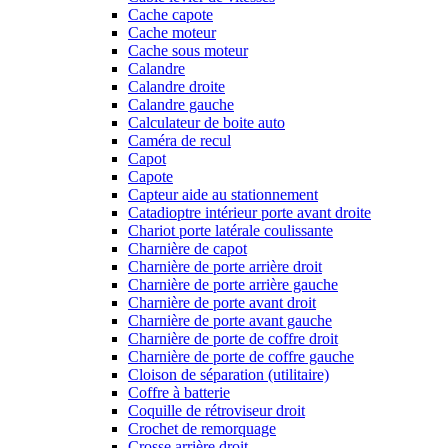
Cache capote
Cache moteur
Cache sous moteur
Calandre
Calandre droite
Calandre gauche
Calculateur de boite auto
Caméra de recul
Capot
Capote
Capteur aide au stationnement
Catadioptre intérieur porte avant droite
Chariot porte latérale coulissante
Charnière de capot
Charnière de porte arrière droit
Charnière de porte arrière gauche
Charnière de porte avant droit
Charnière de porte avant gauche
Charnière de porte de coffre droit
Charnière de porte de coffre gauche
Cloison de séparation (utilitaire)
Coffre à batterie
Coquille de rétroviseur droit
Crochet de remorquage
Crosse arrière droit