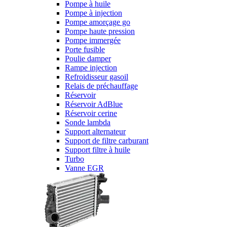
Pompe à huile
Pompe à injection
Pompe amorçage go
Pompe haute pression
Pompe immergée
Porte fusible
Poulie damper
Rampe injection
Refroidisseur gasoil
Relais de préchauffage
Réservoir
Réservoir AdBlue
Réservoir cerine
Sonde lambda
Support alternateur
Support de filtre carburant
Support filtre à huile
Turbo
Vanne EGR