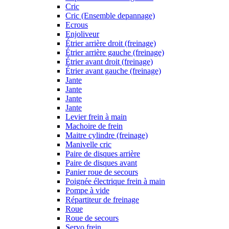
Cric
Cric (Ensemble depannage)
Ecrous
Enjoliveur
Étrier arrière droit (freinage)
Étrier arrière gauche (freinage)
Étrier avant droit (freinage)
Étrier avant gauche (freinage)
Jante
Jante
Jante
Jante
Levier frein à main
Machoire de frein
Maitre cylindre (freinage)
Manivelle cric
Paire de disques arrière
Paire de disques avant
Panier roue de secours
Poignée électrique frein à main
Pompe à vide
Répartiteur de freinage
Roue
Roue de secours
Servo frein