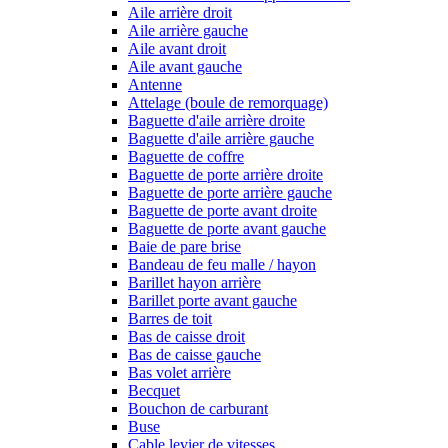
Aile arrière droit
Aile arrière gauche
Aile avant droit
Aile avant gauche
Antenne
Attelage (boule de remorquage)
Baguette d'aile arrière droite
Baguette d'aile arrière gauche
Baguette de coffre
Baguette de porte arrière droite
Baguette de porte arrière gauche
Baguette de porte avant droite
Baguette de porte avant gauche
Baie de pare brise
Bandeau de feu malle / hayon
Barillet hayon arrière
Barillet porte avant gauche
Barres de toit
Bas de caisse droit
Bas de caisse gauche
Bas volet arrière
Becquet
Bouchon de carburant
Buse
Cable levier de vitesses