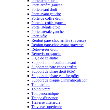
Porte arrière droit
Porte arrière gauche
Porte avant droit
Porte avant gauche
Porte de coffre droit
Porte de coffre gauche
Porte latérale droit
Porte latérale gauche
Porte vélo
Renfort pare-choc arrière (traverse)
Renfort pare-choc avant (traverse)
Rétroviseur droit
Rétroviseur gauche
Sigle de calandre
Support anti-brouillard avant
Support de pare chocs arrière
Support de phare droit (tôle)
Support de phare gauche (tôle)
Support de plaque d'immatriculation
Toit hardtop
Toit ouvrant
Toit panoramique
Trappe d'essence
Traverse inférieure
Traverse supérieure