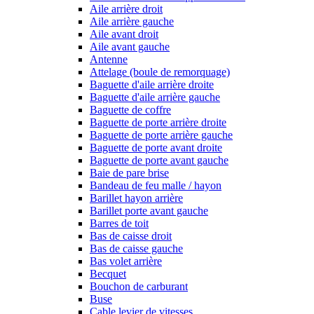
Aile arrière droit
Aile arrière gauche
Aile avant droit
Aile avant gauche
Antenne
Attelage (boule de remorquage)
Baguette d'aile arrière droite
Baguette d'aile arrière gauche
Baguette de coffre
Baguette de porte arrière droite
Baguette de porte arrière gauche
Baguette de porte avant droite
Baguette de porte avant gauche
Baie de pare brise
Bandeau de feu malle / hayon
Barillet hayon arrière
Barillet porte avant gauche
Barres de toit
Bas de caisse droit
Bas de caisse gauche
Bas volet arrière
Becquet
Bouchon de carburant
Buse
Cable levier de vitesses