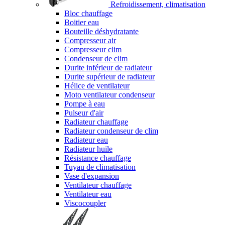
Refroidissement, climatisation
Bloc chauffage
Boitier eau
Bouteille déshydratante
Compresseur air
Compresseur clim
Condenseur de clim
Durite inférieur de radiateur
Durite supérieur de radiateur
Hélice de ventilateur
Moto ventilateur condenseur
Pompe à eau
Pulseur d'air
Radiateur chauffage
Radiateur condenseur de clim
Radiateur eau
Radiateur huile
Résistance chauffage
Tuyau de climatisation
Vase d'expansion
Ventilateur chauffage
Ventilateur eau
Viscocoupler