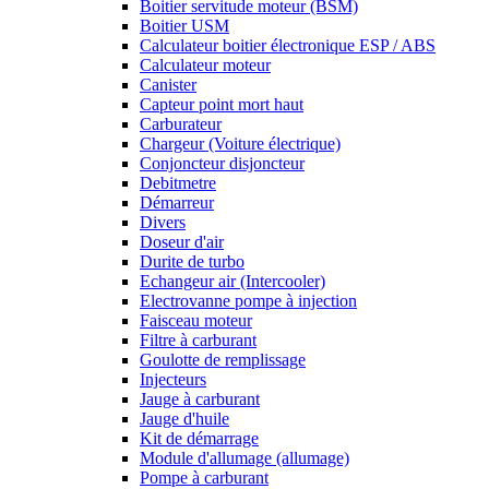
Boitier servitude moteur (BSM)
Boitier USM
Calculateur boitier électronique ESP / ABS
Calculateur moteur
Canister
Capteur point mort haut
Carburateur
Chargeur (Voiture électrique)
Conjoncteur disjoncteur
Debitmetre
Démarreur
Divers
Doseur d'air
Durite de turbo
Echangeur air (Intercooler)
Electrovanne pompe à injection
Faisceau moteur
Filtre à carburant
Goulotte de remplissage
Injecteurs
Jauge à carburant
Jauge d'huile
Kit de démarrage
Module d'allumage (allumage)
Pompe à carburant