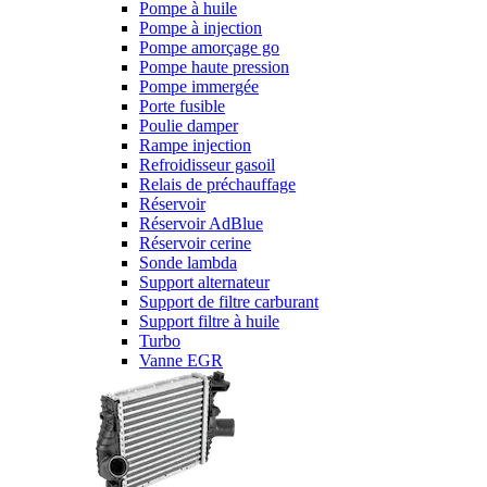
Pompe à huile
Pompe à injection
Pompe amorçage go
Pompe haute pression
Pompe immergée
Porte fusible
Poulie damper
Rampe injection
Refroidisseur gasoil
Relais de préchauffage
Réservoir
Réservoir AdBlue
Réservoir cerine
Sonde lambda
Support alternateur
Support de filtre carburant
Support filtre à huile
Turbo
Vanne EGR