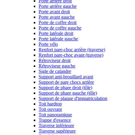
Porte arrière droit
Porte arrière gauche
Porte avant droit
Porte avant gauche
Porte de coffre droit
Porte de coffre gauche
Porte latérale droit
Porte latérale gauche
Porte vélo
Renfort pare-choc arrière (traverse)
Renfort pare-choc avant (traverse)
Rétroviseur droit
Rétroviseur gauche
Sigle de calandre
Support anti-brouillard avant
Support de pare chocs arrière
Support de phare droit (tôle)
Support de phare gauche (tôle)
Support de plaque d'immatriculation
Toit hardtop
Toit ouvrant
Toit panoramique
Trappe d'essence
Traverse inférieure
Traverse supérieure