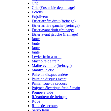
Cric
Cric (Ensemble depannage)
Ecrous
Enjoliveur
Étrier arrière droit (freinage)
Étrier arrière gauche (freinage)
Étrier avant droit (freinage)
Étrier avant gauche (freinage)
Jante
Jante
Jante
Jante
Levier frein à main
Machoire de frein
Maitre cylindre (freinage)
Manivelle cric
Paire de disques arrière
Paire de disques avant
Panier roue de secours
Poignée électrique frein à main
Pompe à vide
Répartiteur de freinage
Roue
Roue de secours
Servo frein