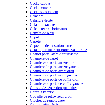
Cache capote
Cache moteur
Cache sous moteur
Calandre
Calandre droite
Calandre gauche
Calculateur de boite auto
Caméra de recul
Capot
Capote
Capteur aide au stationnement
Catadioptre intérieur porte avant droite
Chariot porte latérale coulissante
Charnière de capot
Charnière de porte arrière droit
Charnière de porte arrière gauche
Charnière de porte avant droit
Charnière de porte avant gauche
Charnière de porte de coffre droit
Charnière de porte de coffre gauche
Cloison de séparation (utilitaire)
Coffre à batterie
Coquille de rétroviseur droit
Crochet de remorquage
Crosse arrière droit