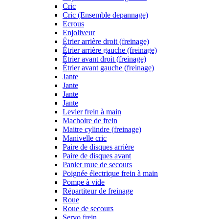
Cric
Cric (Ensemble depannage)
Ecrous
Enjoliveur
Étrier arrière droit (freinage)
Étrier arrière gauche (freinage)
Étrier avant droit (freinage)
Étrier avant gauche (freinage)
Jante
Jante
Jante
Jante
Levier frein à main
Machoire de frein
Maitre cylindre (freinage)
Manivelle cric
Paire de disques arrière
Paire de disques avant
Panier roue de secours
Poignée électrique frein à main
Pompe à vide
Répartiteur de freinage
Roue
Roue de secours
Servo frein