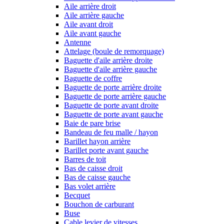
Aile arrière droit
Aile arrière gauche
Aile avant droit
Aile avant gauche
Antenne
Attelage (boule de remorquage)
Baguette d'aile arrière droite
Baguette d'aile arrière gauche
Baguette de coffre
Baguette de porte arrière droite
Baguette de porte arrière gauche
Baguette de porte avant droite
Baguette de porte avant gauche
Baie de pare brise
Bandeau de feu malle / hayon
Barillet hayon arrière
Barillet porte avant gauche
Barres de toit
Bas de caisse droit
Bas de caisse gauche
Bas volet arrière
Becquet
Bouchon de carburant
Buse
Cable levier de vitesses