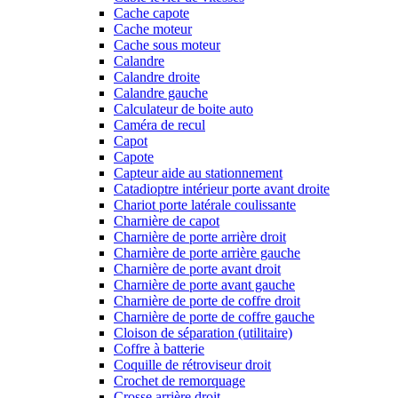
Cache capote
Cache moteur
Cache sous moteur
Calandre
Calandre droite
Calandre gauche
Calculateur de boite auto
Caméra de recul
Capot
Capote
Capteur aide au stationnement
Catadioptre intérieur porte avant droite
Chariot porte latérale coulissante
Charnière de capot
Charnière de porte arrière droit
Charnière de porte arrière gauche
Charnière de porte avant droit
Charnière de porte avant gauche
Charnière de porte de coffre droit
Charnière de porte de coffre gauche
Cloison de séparation (utilitaire)
Coffre à batterie
Coquille de rétroviseur droit
Crochet de remorquage
Crosse arrière droit