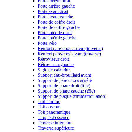
Porte arrière droit
Porte arrière gauche
Porte avant droit
Porte avant gauche
Porte de coffre droit
Porte de coffre gauche
Porte latérale droit
Porte latérale gauche
Porte vélo
Renfort pare-choc arrière (traverse)
Renfort pare-choc avant (traverse)
Rétroviseur droit
Rétroviseur gauche
Sigle de calandre
Support anti-brouillard avant
Support de pare chocs arrière
Support de phare droit (tôle)
Support de phare gauche (tôle)
Support de plaque d'immatriculation
Toit hardtop
Toit ouvrant
Toit panoramique
Trappe d'essence
Traverse inférieure
Traverse supérieure