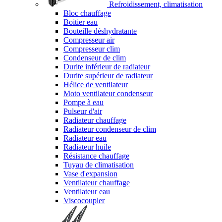
Refroidissement, climatisation
Bloc chauffage
Boitier eau
Bouteille déshydratante
Compresseur air
Compresseur clim
Condenseur de clim
Durite inférieur de radiateur
Durite supérieur de radiateur
Hélice de ventilateur
Moto ventilateur condenseur
Pompe à eau
Pulseur d'air
Radiateur chauffage
Radiateur condenseur de clim
Radiateur eau
Radiateur huile
Résistance chauffage
Tuyau de climatisation
Vase d'expansion
Ventilateur chauffage
Ventilateur eau
Viscocoupler