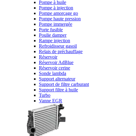
Pompe à huile
Pompe à injection
Pompe amorçage go
Pompe haute pression
Pompe immergée
Porte fusible
Poulie damper
Rampe injection
Refroidisseur gasoil
Relais de préchauffage
Réservoir
Réservoir AdBlue
Réservoir cerine
Sonde lambda
Support alternateur
Support de filtre carburant
Support filtre à huile
Turbo
Vanne EGR