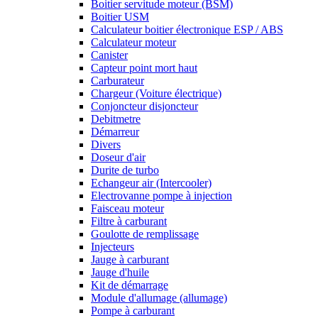
Boitier servitude moteur (BSM)
Boitier USM
Calculateur boitier électronique ESP / ABS
Calculateur moteur
Canister
Capteur point mort haut
Carburateur
Chargeur (Voiture électrique)
Conjoncteur disjoncteur
Debitmetre
Démarreur
Divers
Doseur d'air
Durite de turbo
Echangeur air (Intercooler)
Electrovanne pompe à injection
Faisceau moteur
Filtre à carburant
Goulotte de remplissage
Injecteurs
Jauge à carburant
Jauge d'huile
Kit de démarrage
Module d'allumage (allumage)
Pompe à carburant