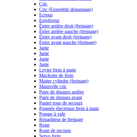
Cric
Cric (Ensemble depannage)
Ecrous
Enjoliveur
Étrier arrière droit (freinage)
Étrier arrière gauche (freinage)
Étrier avant droit (freinage)
Étrier avant gauche (freinage)
Jante
Jante
Jante
Jante
Levier frein à main
Machoire de frein
Maitre cylindre (freinage)
Manivelle cric
Paire de disques arrière
Paire de disques avant
Panier roue de secours
Poignée électrique frein à main
Pompe à vide
Répartiteur de freinage
Roue
Roue de secours
Servo frein