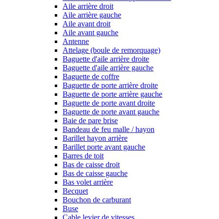
Aile arrière droit
Aile arrière gauche
Aile avant droit
Aile avant gauche
Antenne
Attelage (boule de remorquage)
Baguette d'aile arrière droite
Baguette d'aile arrière gauche
Baguette de coffre
Baguette de porte arrière droite
Baguette de porte arrière gauche
Baguette de porte avant droite
Baguette de porte avant gauche
Baie de pare brise
Bandeau de feu malle / hayon
Barillet hayon arrière
Barillet porte avant gauche
Barres de toit
Bas de caisse droit
Bas de caisse gauche
Bas volet arrière
Becquet
Bouchon de carburant
Buse
Cable levier de vitesses