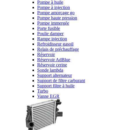
Pompe à huile
Pompe à injection
Pompe amorçage go
Pompe haute pression
Pompe immergée
Porte fusible
Poulie damper
Rampe injection
Refroidisseur gasoil
Relais de préchauffage
Réservoir
Réservoir AdBlue
Réservoir cerine
Sonde lambda
Support alternateur
Support de filtre carburant
Support filtre à huile
Turbo
Vanne EGR