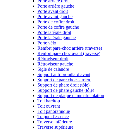
Porte arrière droit
Porte arrière gauche
Porte avant droit
Porte avant gauche
Porte de coffre droit
Porte de coffre gauche
Porte latérale droit
Porte latérale gauche
Porte vélo
Renfort pare-choc arrière (traverse)
Renfort pare-choc avant (traverse)
Rétroviseur droit
Rétroviseur gauche
Sigle de calandre
Support anti-brouillard avant
Support de pare chocs arrière
Support de phare droit (tôle)
Support de phare gauche (tôle)
Support de plaque d'immatriculation
Toit hardtop
Toit ouvrant
Toit panoramique
Trappe d'essence
Traverse inférieure
Traverse supérieure