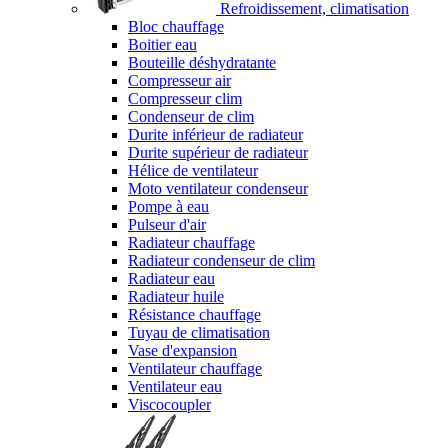
Refroidissement, climatisation
Bloc chauffage
Boitier eau
Bouteille déshydratante
Compresseur air
Compresseur clim
Condenseur de clim
Durite inférieur de radiateur
Durite supérieur de radiateur
Hélice de ventilateur
Moto ventilateur condenseur
Pompe à eau
Pulseur d'air
Radiateur chauffage
Radiateur condenseur de clim
Radiateur eau
Radiateur huile
Résistance chauffage
Tuyau de climatisation
Vase d'expansion
Ventilateur chauffage
Ventilateur eau
Viscocoupler