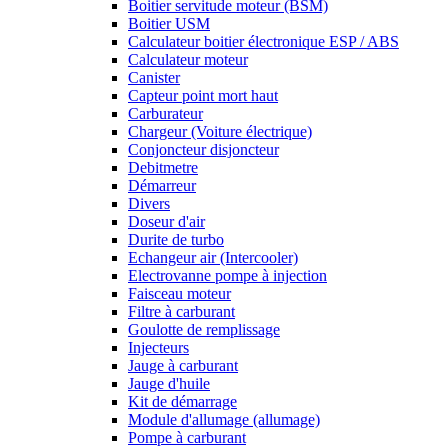
Boitier servitude moteur (BSM)
Boitier USM
Calculateur boitier électronique ESP / ABS
Calculateur moteur
Canister
Capteur point mort haut
Carburateur
Chargeur (Voiture électrique)
Conjoncteur disjoncteur
Debitmetre
Démarreur
Divers
Doseur d'air
Durite de turbo
Echangeur air (Intercooler)
Electrovanne pompe à injection
Faisceau moteur
Filtre à carburant
Goulotte de remplissage
Injecteurs
Jauge à carburant
Jauge d'huile
Kit de démarrage
Module d'allumage (allumage)
Pompe à carburant