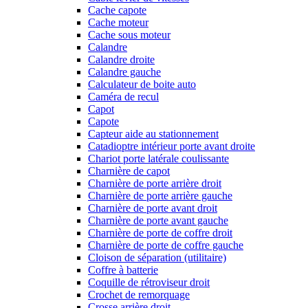
Cache capote
Cache moteur
Cache sous moteur
Calandre
Calandre droite
Calandre gauche
Calculateur de boite auto
Caméra de recul
Capot
Capote
Capteur aide au stationnement
Catadioptre intérieur porte avant droite
Chariot porte latérale coulissante
Charnière de capot
Charnière de porte arrière droit
Charnière de porte arrière gauche
Charnière de porte avant droit
Charnière de porte avant gauche
Charnière de porte de coffre droit
Charnière de porte de coffre gauche
Cloison de séparation (utilitaire)
Coffre à batterie
Coquille de rétroviseur droit
Crochet de remorquage
Crosse arrière droit