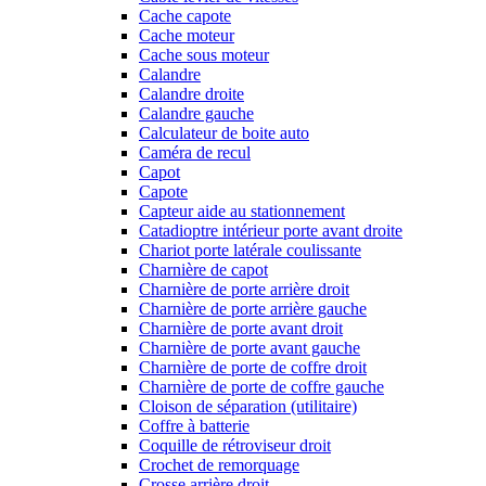
Cache capote
Cache moteur
Cache sous moteur
Calandre
Calandre droite
Calandre gauche
Calculateur de boite auto
Caméra de recul
Capot
Capote
Capteur aide au stationnement
Catadioptre intérieur porte avant droite
Chariot porte latérale coulissante
Charnière de capot
Charnière de porte arrière droit
Charnière de porte arrière gauche
Charnière de porte avant droit
Charnière de porte avant gauche
Charnière de porte de coffre droit
Charnière de porte de coffre gauche
Cloison de séparation (utilitaire)
Coffre à batterie
Coquille de rétroviseur droit
Crochet de remorquage
Crosse arrière droit