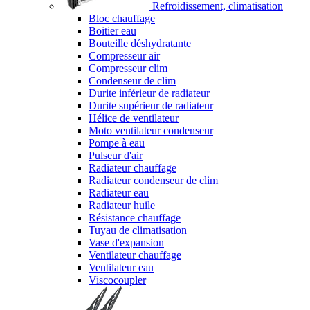
Refroidissement, climatisation
Bloc chauffage
Boitier eau
Bouteille déshydratante
Compresseur air
Compresseur clim
Condenseur de clim
Durite inférieur de radiateur
Durite supérieur de radiateur
Hélice de ventilateur
Moto ventilateur condenseur
Pompe à eau
Pulseur d'air
Radiateur chauffage
Radiateur condenseur de clim
Radiateur eau
Radiateur huile
Résistance chauffage
Tuyau de climatisation
Vase d'expansion
Ventilateur chauffage
Ventilateur eau
Viscocoupler