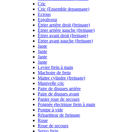
Cric
Cric (Ensemble depannage)
Ecrous
Enjoliveur
Étrier arrière droit (freinage)
Étrier arrière gauche (freinage)
Étrier avant droit (freinage)
Étrier avant gauche (freinage)
Jante
Jante
Jante
Jante
Levier frein à main
Machoire de frein
Maitre cylindre (freinage)
Manivelle cric
Paire de disques arrière
Paire de disques avant
Panier roue de secours
Poignée électrique frein à main
Pompe à vide
Répartiteur de freinage
Roue
Roue de secours
Servo frein