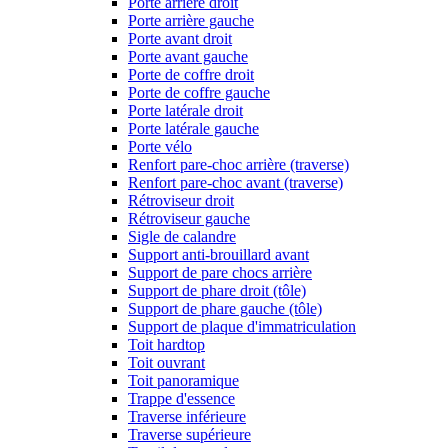
Porte arrière droit
Porte arrière gauche
Porte avant droit
Porte avant gauche
Porte de coffre droit
Porte de coffre gauche
Porte latérale droit
Porte latérale gauche
Porte vélo
Renfort pare-choc arrière (traverse)
Renfort pare-choc avant (traverse)
Rétroviseur droit
Rétroviseur gauche
Sigle de calandre
Support anti-brouillard avant
Support de pare chocs arrière
Support de phare droit (tôle)
Support de phare gauche (tôle)
Support de plaque d'immatriculation
Toit hardtop
Toit ouvrant
Toit panoramique
Trappe d'essence
Traverse inférieure
Traverse supérieure