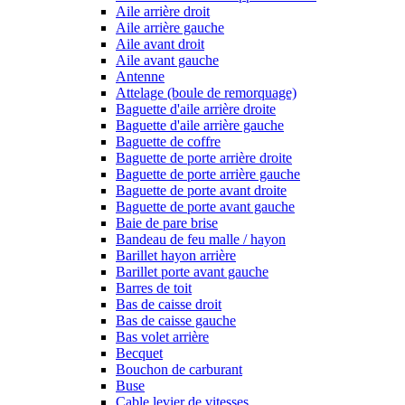
Aile arrière droit
Aile arrière gauche
Aile avant droit
Aile avant gauche
Antenne
Attelage (boule de remorquage)
Baguette d'aile arrière droite
Baguette d'aile arrière gauche
Baguette de coffre
Baguette de porte arrière droite
Baguette de porte arrière gauche
Baguette de porte avant droite
Baguette de porte avant gauche
Baie de pare brise
Bandeau de feu malle / hayon
Barillet hayon arrière
Barillet porte avant gauche
Barres de toit
Bas de caisse droit
Bas de caisse gauche
Bas volet arrière
Becquet
Bouchon de carburant
Buse
Cable levier de vitesses