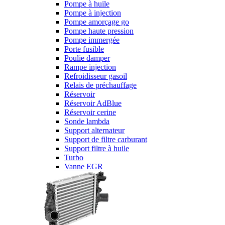
Pompe à huile
Pompe à injection
Pompe amorçage go
Pompe haute pression
Pompe immergée
Porte fusible
Poulie damper
Rampe injection
Refroidisseur gasoil
Relais de préchauffage
Réservoir
Réservoir AdBlue
Réservoir cerine
Sonde lambda
Support alternateur
Support de filtre carburant
Support filtre à huile
Turbo
Vanne EGR