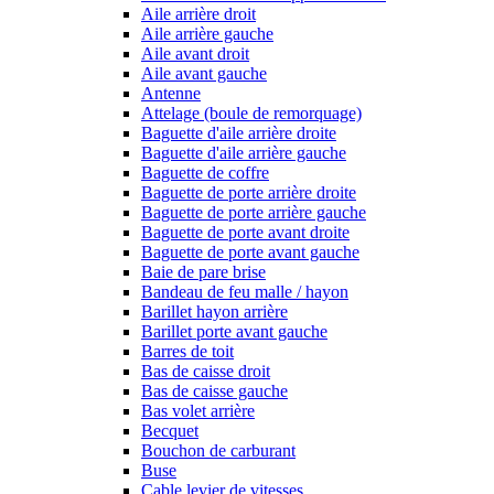
Aile arrière droit
Aile arrière gauche
Aile avant droit
Aile avant gauche
Antenne
Attelage (boule de remorquage)
Baguette d'aile arrière droite
Baguette d'aile arrière gauche
Baguette de coffre
Baguette de porte arrière droite
Baguette de porte arrière gauche
Baguette de porte avant droite
Baguette de porte avant gauche
Baie de pare brise
Bandeau de feu malle / hayon
Barillet hayon arrière
Barillet porte avant gauche
Barres de toit
Bas de caisse droit
Bas de caisse gauche
Bas volet arrière
Becquet
Bouchon de carburant
Buse
Cable levier de vitesses