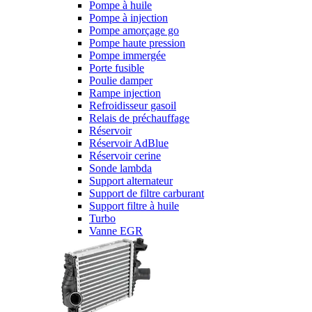
Pompe à huile
Pompe à injection
Pompe amorçage go
Pompe haute pression
Pompe immergée
Porte fusible
Poulie damper
Rampe injection
Refroidisseur gasoil
Relais de préchauffage
Réservoir
Réservoir AdBlue
Réservoir cerine
Sonde lambda
Support alternateur
Support de filtre carburant
Support filtre à huile
Turbo
Vanne EGR