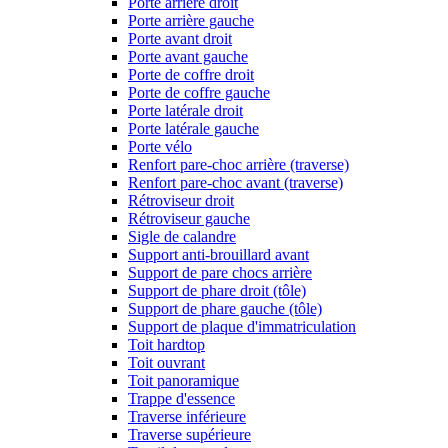
Porte arrière droit
Porte arrière gauche
Porte avant droit
Porte avant gauche
Porte de coffre droit
Porte de coffre gauche
Porte latérale droit
Porte latérale gauche
Porte vélo
Renfort pare-choc arrière (traverse)
Renfort pare-choc avant (traverse)
Rétroviseur droit
Rétroviseur gauche
Sigle de calandre
Support anti-brouillard avant
Support de pare chocs arrière
Support de phare droit (tôle)
Support de phare gauche (tôle)
Support de plaque d'immatriculation
Toit hardtop
Toit ouvrant
Toit panoramique
Trappe d'essence
Traverse inférieure
Traverse supérieure