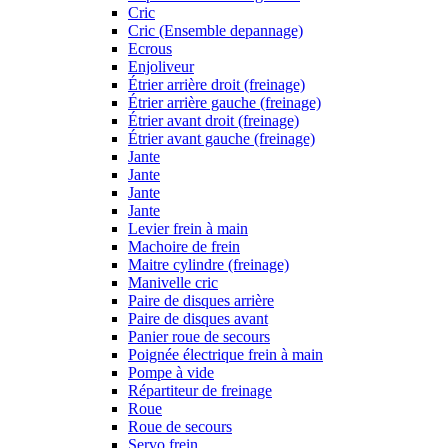
Cric
Cric (Ensemble depannage)
Ecrous
Enjoliveur
Étrier arrière droit (freinage)
Étrier arrière gauche (freinage)
Étrier avant droit (freinage)
Étrier avant gauche (freinage)
Jante
Jante
Jante
Jante
Levier frein à main
Machoire de frein
Maitre cylindre (freinage)
Manivelle cric
Paire de disques arrière
Paire de disques avant
Panier roue de secours
Poignée électrique frein à main
Pompe à vide
Répartiteur de freinage
Roue
Roue de secours
Servo frein