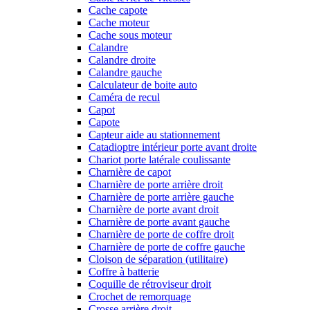
Cache capote
Cache moteur
Cache sous moteur
Calandre
Calandre droite
Calandre gauche
Calculateur de boite auto
Caméra de recul
Capot
Capote
Capteur aide au stationnement
Catadioptre intérieur porte avant droite
Chariot porte latérale coulissante
Charnière de capot
Charnière de porte arrière droit
Charnière de porte arrière gauche
Charnière de porte avant droit
Charnière de porte avant gauche
Charnière de porte de coffre droit
Charnière de porte de coffre gauche
Cloison de séparation (utilitaire)
Coffre à batterie
Coquille de rétroviseur droit
Crochet de remorquage
Crosse arrière droit