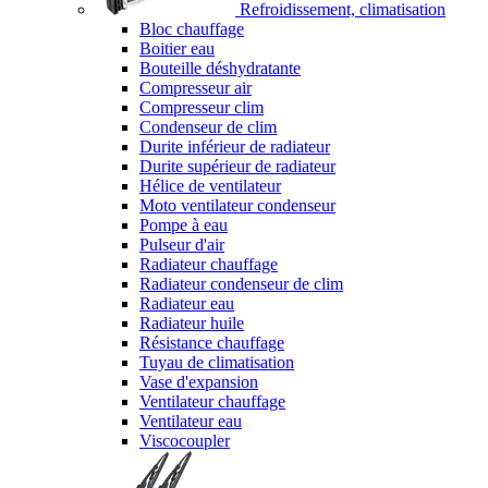
Refroidissement, climatisation
Bloc chauffage
Boitier eau
Bouteille déshydratante
Compresseur air
Compresseur clim
Condenseur de clim
Durite inférieur de radiateur
Durite supérieur de radiateur
Hélice de ventilateur
Moto ventilateur condenseur
Pompe à eau
Pulseur d'air
Radiateur chauffage
Radiateur condenseur de clim
Radiateur eau
Radiateur huile
Résistance chauffage
Tuyau de climatisation
Vase d'expansion
Ventilateur chauffage
Ventilateur eau
Viscocoupler