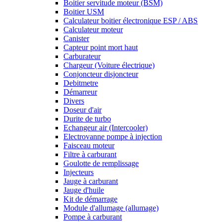
Boitier servitude moteur (BSM)
Boitier USM
Calculateur boitier électronique ESP / ABS
Calculateur moteur
Canister
Capteur point mort haut
Carburateur
Chargeur (Voiture électrique)
Conjoncteur disjoncteur
Debitmetre
Démarreur
Divers
Doseur d'air
Durite de turbo
Echangeur air (Intercooler)
Electrovanne pompe à injection
Faisceau moteur
Filtre à carburant
Goulotte de remplissage
Injecteurs
Jauge à carburant
Jauge d'huile
Kit de démarrage
Module d'allumage (allumage)
Pompe à carburant