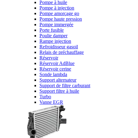
Pompe à huile
Pompe à injection
Pompe amorçage go
Pompe haute pression
Pompe immergée
Porte fusible
Poulie damper
Rampe injection
Refroidisseur gasoil
Relais de préchauffage
Réservoir
Réservoir AdBlue
Réservoir cerine
Sonde lambda
Support alternateur
Support de filtre carburant
Support filtre à huile
Turbo
Vanne EGR