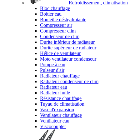
Refroidissement, climatisation
Bloc chauffage
Boitier eau
Bouteille déshydratante
Compresseur air
Compresseur clim
Condenseur de clim
Durite inférieur de radiateur
Durite supérieur de radiateur
Hélice de ventilateur
Moto ventilateur condenseur
Pompe à eau
Pulseur d'air
Radiateur chauffage
Radiateur condenseur de clim
Radiateur eau
Radiateur huile
Résistance chauffage
Tuyau de climatisation
Vase d'expansion
Ventilateur chauffage
Ventilateur eau
Viscocoupler