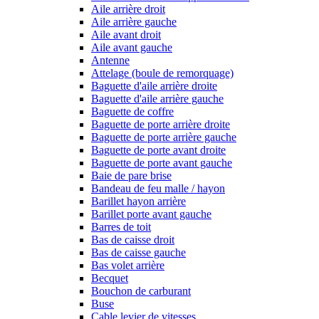
Aile arrière droit
Aile arrière gauche
Aile avant droit
Aile avant gauche
Antenne
Attelage (boule de remorquage)
Baguette d'aile arrière droite
Baguette d'aile arrière gauche
Baguette de coffre
Baguette de porte arrière droite
Baguette de porte arrière gauche
Baguette de porte avant droite
Baguette de porte avant gauche
Baie de pare brise
Bandeau de feu malle / hayon
Barillet hayon arrière
Barillet porte avant gauche
Barres de toit
Bas de caisse droit
Bas de caisse gauche
Bas volet arrière
Becquet
Bouchon de carburant
Buse
Cable levier de vitesses