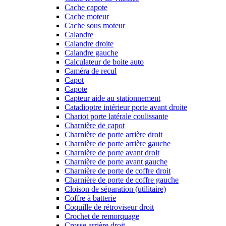
Cache capote
Cache moteur
Cache sous moteur
Calandre
Calandre droite
Calandre gauche
Calculateur de boite auto
Caméra de recul
Capot
Capote
Capteur aide au stationnement
Catadioptre intérieur porte avant droite
Chariot porte latérale coulissante
Charnière de capot
Charnière de porte arrière droit
Charnière de porte arrière gauche
Charnière de porte avant droit
Charnière de porte avant gauche
Charnière de porte de coffre droit
Charnière de porte de coffre gauche
Cloison de séparation (utilitaire)
Coffre à batterie
Coquille de rétroviseur droit
Crochet de remorquage
Crosse arrière droit