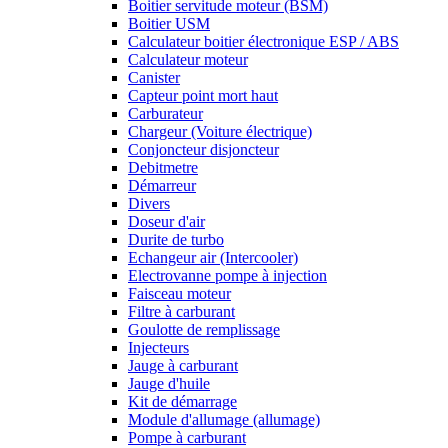
Boitier servitude moteur (BSM)
Boitier USM
Calculateur boitier électronique ESP / ABS
Calculateur moteur
Canister
Capteur point mort haut
Carburateur
Chargeur (Voiture électrique)
Conjoncteur disjoncteur
Debitmetre
Démarreur
Divers
Doseur d'air
Durite de turbo
Echangeur air (Intercooler)
Electrovanne pompe à injection
Faisceau moteur
Filtre à carburant
Goulotte de remplissage
Injecteurs
Jauge à carburant
Jauge d'huile
Kit de démarrage
Module d'allumage (allumage)
Pompe à carburant