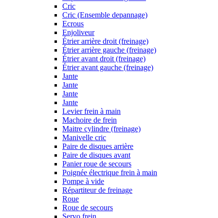
Cric
Cric (Ensemble depannage)
Ecrous
Enjoliveur
Étrier arrière droit (freinage)
Étrier arrière gauche (freinage)
Étrier avant droit (freinage)
Étrier avant gauche (freinage)
Jante
Jante
Jante
Jante
Levier frein à main
Machoire de frein
Maitre cylindre (freinage)
Manivelle cric
Paire de disques arrière
Paire de disques avant
Panier roue de secours
Poignée électrique frein à main
Pompe à vide
Répartiteur de freinage
Roue
Roue de secours
Servo frein