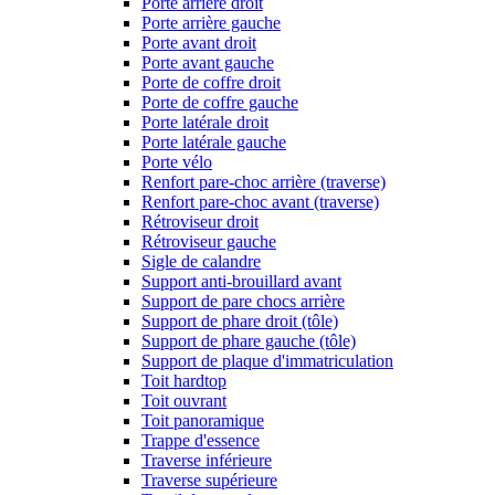
Porte arrière droit
Porte arrière gauche
Porte avant droit
Porte avant gauche
Porte de coffre droit
Porte de coffre gauche
Porte latérale droit
Porte latérale gauche
Porte vélo
Renfort pare-choc arrière (traverse)
Renfort pare-choc avant (traverse)
Rétroviseur droit
Rétroviseur gauche
Sigle de calandre
Support anti-brouillard avant
Support de pare chocs arrière
Support de phare droit (tôle)
Support de phare gauche (tôle)
Support de plaque d'immatriculation
Toit hardtop
Toit ouvrant
Toit panoramique
Trappe d'essence
Traverse inférieure
Traverse supérieure