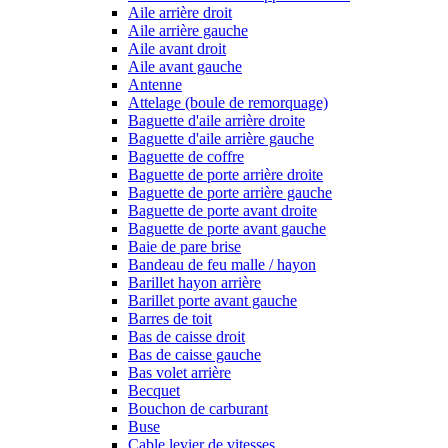
Aile arrière droit
Aile arrière gauche
Aile avant droit
Aile avant gauche
Antenne
Attelage (boule de remorquage)
Baguette d'aile arrière droite
Baguette d'aile arrière gauche
Baguette de coffre
Baguette de porte arrière droite
Baguette de porte arrière gauche
Baguette de porte avant droite
Baguette de porte avant gauche
Baie de pare brise
Bandeau de feu malle / hayon
Barillet hayon arrière
Barillet porte avant gauche
Barres de toit
Bas de caisse droit
Bas de caisse gauche
Bas volet arrière
Becquet
Bouchon de carburant
Buse
Cable levier de vitesses