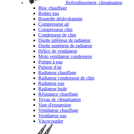
Refroidissement, climatisation
Bloc chauffage
Boitier eau
Bouteille déshydratante
Compresseur air
Compresseur clim
Condenseur de clim
Durite inférieur de radiateur
Durite supérieur de radiateur
Hélice de ventilateur
Moto ventilateur condenseur
Pompe à eau
Pulseur d'air
Radiateur chauffage
Radiateur condenseur de clim
Radiateur eau
Radiateur huile
Résistance chauffage
Tuyau de climatisation
Vase d'expansion
Ventilateur chauffage
Ventilateur eau
Viscocoupler