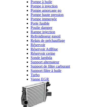
Pompe à huile
Pompe à injection
Pompe amorçage go
Pompe haute pression
Pompe immergée
Porte fusible
Poulie damper
Rampe injection
Refroidisseur gasoil
Relais de préchauffage
Réservoir
Réservoir AdBlue
Réservoir cerine
Sonde lambda
Support alternateur
Support de filtre carburant
Support filtre à huile
Turbo
Vanne EGR