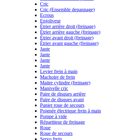
Cric
Cric (Ensemble depannage)
Ecrous
Enjoliveur
Étrier arrière droit (freinage)
Étrier arrière gauche (freinage)
Étrier avant droit (freinage)
Étrier avant gauche (freinage)
Jante
Jante
Jante
Jante
Levier frein à main
Machoire de frein
Maitre cylindre (freinage)
Manivelle cric
Paire de disques arrière
Paire de disques avant
Panier roue de secours
Poignée électrique frein à main
Pompe à vide
Répartiteur de freinage
Roue
Roue de secours
Servo frein