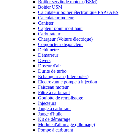
Boitier servitude moteur (BSM)
Boitier USM
Calculateur boitier électronique ESP / ABS
Calculateur moteur
Canister
Capteur point mort haut
Carburateur
Chargeur (Voiture électrique)
Conjoncteur disjoncteur
Debitmetre
Démarreur
Divers
Doseur d'air
Durite de turbo
Echangeur air (Intercooler)
Electrovanne pompe à injection
Faisceau moteur
Filtre à carburant
Goulotte de remplissage
Injecteurs
Jauge à carburant
Jauge d'huile
Kit de démarrage
Module d'allumage (allumage)
Pompe à carburant