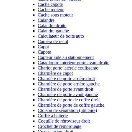
Cache capote
Cache moteur
Cache sous moteur
Calandre
Calandre droite
Calandre gauche
Calculateur de boite auto
Caméra de recul
Capot
Capote
Capteur aide au stationnement
Catadioptre intérieur porte avant droite
Chariot porte latérale coulissante
Charnière de capot
Charnière de porte arrière droit
Charnière de porte arrière gauche
Charnière de porte avant droit
Charnière de porte avant gauche
Charnière de porte de coffre droit
Charnière de porte de coffre gauche
Cloison de séparation (utilitaire)
Coffre à batterie
Coquille de rétroviseur droit
Crochet de remorquage
Crosse arrière droit