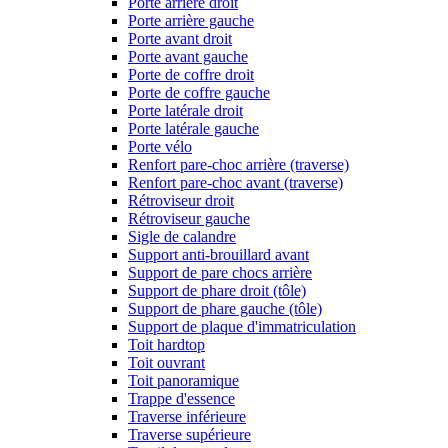
Porte arrière droit
Porte arrière gauche
Porte avant droit
Porte avant gauche
Porte de coffre droit
Porte de coffre gauche
Porte latérale droit
Porte latérale gauche
Porte vélo
Renfort pare-choc arrière (traverse)
Renfort pare-choc avant (traverse)
Rétroviseur droit
Rétroviseur gauche
Sigle de calandre
Support anti-brouillard avant
Support de pare chocs arrière
Support de phare droit (tôle)
Support de phare gauche (tôle)
Support de plaque d'immatriculation
Toit hardtop
Toit ouvrant
Toit panoramique
Trappe d'essence
Traverse inférieure
Traverse supérieure