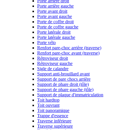
Porte arrière droit
Porte arrière gauche
Porte avant droit
Porte avant gauche
Porte de coffre droit
Porte de coffre gauche
Porte latérale droit
Porte latérale gauche
Porte vélo
Renfort pare-choc arrière (traverse)
Renfort pare-choc avant (traverse)
Rétroviseur droit
Rétroviseur gauche
Sigle de calandre
Support anti-brouillard avant
Support de pare chocs arrière
Support de phare droit (tôle)
Support de phare gauche (tôle)
Support de plaque d'immatriculation
Toit hardtop
Toit ouvrant
Toit panoramique
Trappe d'essence
Traverse inférieure
Traverse supérieure