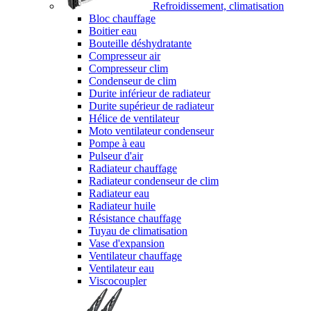
Refroidissement, climatisation
Bloc chauffage
Boitier eau
Bouteille déshydratante
Compresseur air
Compresseur clim
Condenseur de clim
Durite inférieur de radiateur
Durite supérieur de radiateur
Hélice de ventilateur
Moto ventilateur condenseur
Pompe à eau
Pulseur d'air
Radiateur chauffage
Radiateur condenseur de clim
Radiateur eau
Radiateur huile
Résistance chauffage
Tuyau de climatisation
Vase d'expansion
Ventilateur chauffage
Ventilateur eau
Viscocoupler