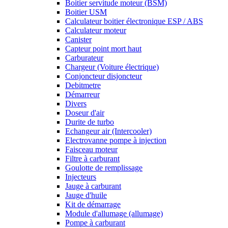
Boitier servitude moteur (BSM)
Boitier USM
Calculateur boitier électronique ESP / ABS
Calculateur moteur
Canister
Capteur point mort haut
Carburateur
Chargeur (Voiture électrique)
Conjoncteur disjoncteur
Debitmetre
Démarreur
Divers
Doseur d'air
Durite de turbo
Echangeur air (Intercooler)
Electrovanne pompe à injection
Faisceau moteur
Filtre à carburant
Goulotte de remplissage
Injecteurs
Jauge à carburant
Jauge d'huile
Kit de démarrage
Module d'allumage (allumage)
Pompe à carburant