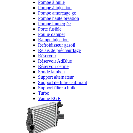
Pompe à huile
Pompe à injection
Pompe amorçage go
Pompe haute pression
Pompe immergée
Porte fusible
Poulie damper
Rampe injection
Refroidisseur gasoil
Relais de préchauffage
Réservoir
Réservoir AdBlue
Réservoir cerine
Sonde lambda
Support alternateur
Support de filtre carburant
Support filtre à huile
Turbo
Vanne EGR