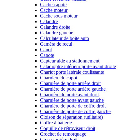
Cache capote
Cache moteur
Cache sous moteur
Calandre
Calandre droite
Calandre gauche
Calculateur de boite auto
Caméra de recul
Capot
Capote
Capteur aide au stationnement
Catadioptre intérieur porte avant droite
Chariot porte latérale coulissante
Charnière de capot
Charnière de porte arrière droit
Charnière de porte arrière gauche
Charnière de porte avant droit
Charnière de porte avant gauche
Charnière de porte de coffre droit
Charnière de porte de coffre gauche
Cloison de séparation (utilitaire)
Coffre à batterie
Coquille de rétroviseur droit
Crochet de remorquage
Crosse arrière droit