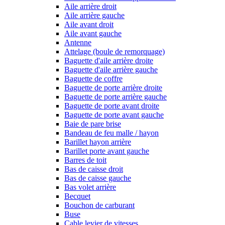
Aile arrière droit
Aile arrière gauche
Aile avant droit
Aile avant gauche
Antenne
Attelage (boule de remorquage)
Baguette d'aile arrière droite
Baguette d'aile arrière gauche
Baguette de coffre
Baguette de porte arrière droite
Baguette de porte arrière gauche
Baguette de porte avant droite
Baguette de porte avant gauche
Baie de pare brise
Bandeau de feu malle / hayon
Barillet hayon arrière
Barillet porte avant gauche
Barres de toit
Bas de caisse droit
Bas de caisse gauche
Bas volet arrière
Becquet
Bouchon de carburant
Buse
Cable levier de vitesses