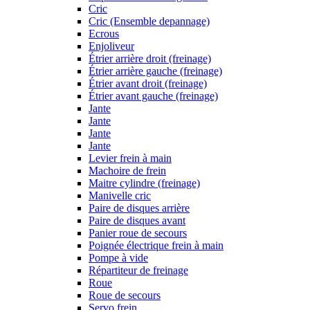
Cric
Cric (Ensemble depannage)
Ecrous
Enjoliveur
Étrier arrière droit (freinage)
Étrier arrière gauche (freinage)
Étrier avant droit (freinage)
Étrier avant gauche (freinage)
Jante
Jante
Jante
Jante
Levier frein à main
Machoire de frein
Maitre cylindre (freinage)
Manivelle cric
Paire de disques arrière
Paire de disques avant
Panier roue de secours
Poignée électrique frein à main
Pompe à vide
Répartiteur de freinage
Roue
Roue de secours
Servo frein