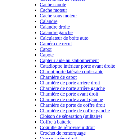
Cache capote
Cache moteur
Cache sous moteur
Calandre
Calandre droite
Calandre gauche
Calculateur de boite auto
Caméra de recul
Capot
Capote
Capteur aide au stationnement
Catadioptre intérieur porte avant droite
Chariot porte latérale coulissante
Charnière de capot
Charnière de porte arrière droit
Charnière de porte arrière gauche
Charnière de porte avant droit
Charnière de porte avant gauche
Charnière de porte de coffre droit
Charnière de porte de coffre gauche
Cloison de séparation (utilitaire)
Coffre à batterie
Coquille de rétroviseur droit
Crochet de remorquage
Crosse arrière droit