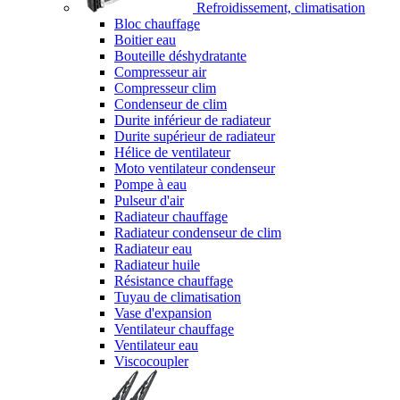
Refroidissement, climatisation
Bloc chauffage
Boitier eau
Bouteille déshydratante
Compresseur air
Compresseur clim
Condenseur de clim
Durite inférieur de radiateur
Durite supérieur de radiateur
Hélice de ventilateur
Moto ventilateur condenseur
Pompe à eau
Pulseur d'air
Radiateur chauffage
Radiateur condenseur de clim
Radiateur eau
Radiateur huile
Résistance chauffage
Tuyau de climatisation
Vase d'expansion
Ventilateur chauffage
Ventilateur eau
Viscocoupler