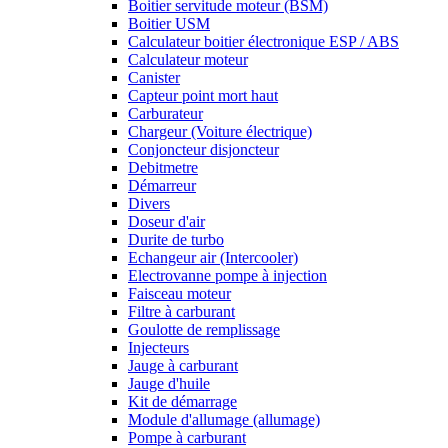
Boitier servitude moteur (BSM)
Boitier USM
Calculateur boitier électronique ESP / ABS
Calculateur moteur
Canister
Capteur point mort haut
Carburateur
Chargeur (Voiture électrique)
Conjoncteur disjoncteur
Debitmetre
Démarreur
Divers
Doseur d'air
Durite de turbo
Echangeur air (Intercooler)
Electrovanne pompe à injection
Faisceau moteur
Filtre à carburant
Goulotte de remplissage
Injecteurs
Jauge à carburant
Jauge d'huile
Kit de démarrage
Module d'allumage (allumage)
Pompe à carburant