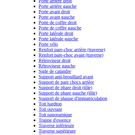
Porte arrière droit
Porte arrière gauche
Porte avant droit
Porte avant gauche
Porte de coffre droit
Porte de coffre gauche
Porte latérale droit
Porte latérale gauche
Porte vélo
Renfort pare-choc arrière (traverse)
Renfort pare-choc avant (traverse)
Rétroviseur droit
Rétroviseur gauche
Sigle de calandre
Support anti-brouillard avant
Support de pare chocs arrière
Support de phare droit (tôle)
Support de phare gauche (tôle)
Support de plaque d'immatriculation
Toit hardtop
Toit ouvrant
Toit panoramique
Trappe d'essence
Traverse inférieure
Traverse supérieure