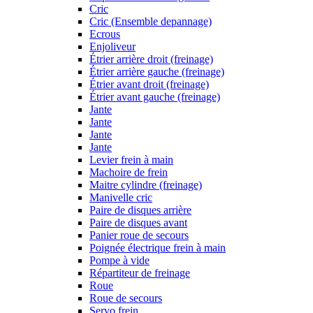
Cric
Cric (Ensemble depannage)
Ecrous
Enjoliveur
Étrier arrière droit (freinage)
Étrier arrière gauche (freinage)
Étrier avant droit (freinage)
Étrier avant gauche (freinage)
Jante
Jante
Jante
Jante
Levier frein à main
Machoire de frein
Maitre cylindre (freinage)
Manivelle cric
Paire de disques arrière
Paire de disques avant
Panier roue de secours
Poignée électrique frein à main
Pompe à vide
Répartiteur de freinage
Roue
Roue de secours
Servo frein