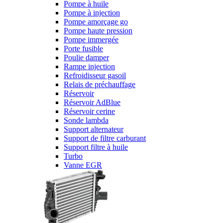
Pompe à huile
Pompe à injection
Pompe amorçage go
Pompe haute pression
Pompe immergée
Porte fusible
Poulie damper
Rampe injection
Refroidisseur gasoil
Relais de préchauffage
Réservoir
Réservoir AdBlue
Réservoir cerine
Sonde lambda
Support alternateur
Support de filtre carburant
Support filtre à huile
Turbo
Vanne EGR