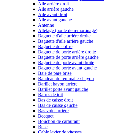
Aile arrière droit
Aile arrière gauche
Aile avant droit
Aile avant gauche
Antenne
Attelage (boule de remorquage)
Baguette d'aile arrière droite
Baguette d'aile arrière gauche
Baguette de coffre
Baguette de porte arrière droite
Baguette de porte arrière gauche
Baguette de porte avant droite
Baguette de porte avant gauche
Baie de pare brise
Bandeau de feu malle / hayon
Barillet hayon arrière
Barillet porte avant gauche
Barres de toit
Bas de caisse droit
Bas de caisse gauche
Bas volet arrière
Becquet
Bouchon de carburant
Buse
Cable levier de vitesses