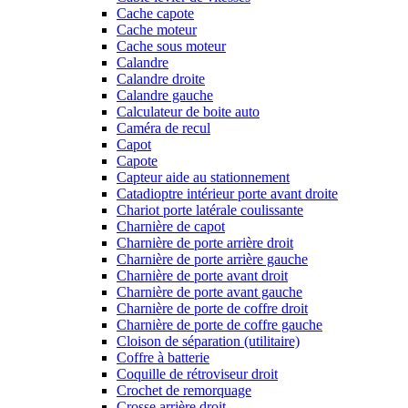
Cache capote
Cache moteur
Cache sous moteur
Calandre
Calandre droite
Calandre gauche
Calculateur de boite auto
Caméra de recul
Capot
Capote
Capteur aide au stationnement
Catadioptre intérieur porte avant droite
Chariot porte latérale coulissante
Charnière de capot
Charnière de porte arrière droit
Charnière de porte arrière gauche
Charnière de porte avant droit
Charnière de porte avant gauche
Charnière de porte de coffre droit
Charnière de porte de coffre gauche
Cloison de séparation (utilitaire)
Coffre à batterie
Coquille de rétroviseur droit
Crochet de remorquage
Crosse arrière droit