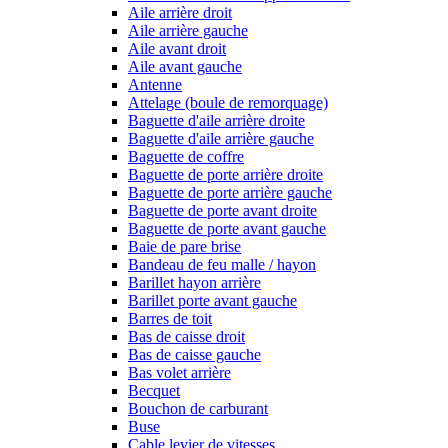
Aile arrière droit
Aile arrière gauche
Aile avant droit
Aile avant gauche
Antenne
Attelage (boule de remorquage)
Baguette d'aile arrière droite
Baguette d'aile arrière gauche
Baguette de coffre
Baguette de porte arrière droite
Baguette de porte arrière gauche
Baguette de porte avant droite
Baguette de porte avant gauche
Baie de pare brise
Bandeau de feu malle / hayon
Barillet hayon arrière
Barillet porte avant gauche
Barres de toit
Bas de caisse droit
Bas de caisse gauche
Bas volet arrière
Becquet
Bouchon de carburant
Buse
Cable levier de vitesses