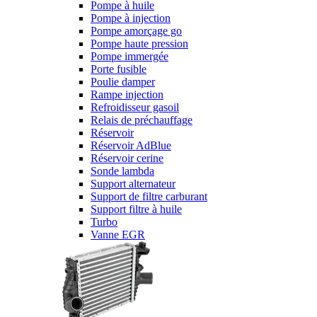
Pompe à huile
Pompe à injection
Pompe amorçage go
Pompe haute pression
Pompe immergée
Porte fusible
Poulie damper
Rampe injection
Refroidisseur gasoil
Relais de préchauffage
Réservoir
Réservoir AdBlue
Réservoir cerine
Sonde lambda
Support alternateur
Support de filtre carburant
Support filtre à huile
Turbo
Vanne EGR