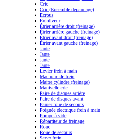
Cric
Cric (Ensemble depannage)
Ecrous
Enjoliveur
Étrier arrière droit (freinage)
Étrier arrière gauche (freinage)
Étrier avant droit (freinage)
Étrier avant gauche (freinage)
Jante
Jante
Jante
Jante
Levier frein à main
Machoire de frein
Maitre cylindre (freinage)
Manivelle cric
Paire de disques arrière
Paire de disques avant
Panier roue de secours
Poignée électrique frein à main
Pompe à vide
Répartiteur de freinage
Roue
Roue de secours
Servo frein