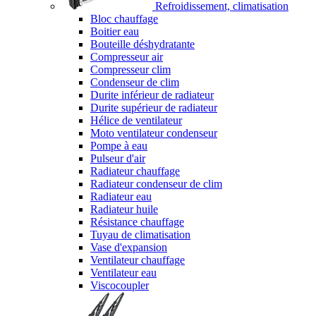
Refroidissement, climatisation
Bloc chauffage
Boitier eau
Bouteille déshydratante
Compresseur air
Compresseur clim
Condenseur de clim
Durite inférieur de radiateur
Durite supérieur de radiateur
Hélice de ventilateur
Moto ventilateur condenseur
Pompe à eau
Pulseur d'air
Radiateur chauffage
Radiateur condenseur de clim
Radiateur eau
Radiateur huile
Résistance chauffage
Tuyau de climatisation
Vase d'expansion
Ventilateur chauffage
Ventilateur eau
Viscocoupler