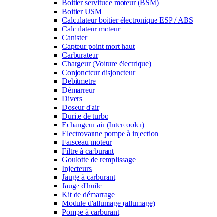
Boitier servitude moteur (BSM)
Boitier USM
Calculateur boitier électronique ESP / ABS
Calculateur moteur
Canister
Capteur point mort haut
Carburateur
Chargeur (Voiture électrique)
Conjoncteur disjoncteur
Debitmetre
Démarreur
Divers
Doseur d'air
Durite de turbo
Echangeur air (Intercooler)
Electrovanne pompe à injection
Faisceau moteur
Filtre à carburant
Goulotte de remplissage
Injecteurs
Jauge à carburant
Jauge d'huile
Kit de démarrage
Module d'allumage (allumage)
Pompe à carburant