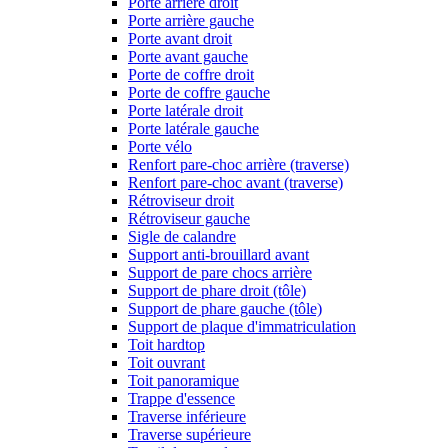
Porte arrière droit
Porte arrière gauche
Porte avant droit
Porte avant gauche
Porte de coffre droit
Porte de coffre gauche
Porte latérale droit
Porte latérale gauche
Porte vélo
Renfort pare-choc arrière (traverse)
Renfort pare-choc avant (traverse)
Rétroviseur droit
Rétroviseur gauche
Sigle de calandre
Support anti-brouillard avant
Support de pare chocs arrière
Support de phare droit (tôle)
Support de phare gauche (tôle)
Support de plaque d'immatriculation
Toit hardtop
Toit ouvrant
Toit panoramique
Trappe d'essence
Traverse inférieure
Traverse supérieure