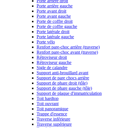
Porte arrière droit
Porte arrière gauche
Porte avant droit
Porte avant gauche
Porte de coffre droit
Porte de coffre gauche
Porte latérale droit
Porte latérale gauche
Porte vélo
Renfort pare-choc arrière (traverse)
Renfort pare-choc avant (traverse)
Rétroviseur droit
Rétroviseur gauche
Sigle de calandre
Support anti-brouillard avant
Support de pare chocs arrière
Support de phare droit (tôle)
Support de phare gauche (tôle)
Support de plaque d'immatriculation
Toit hardtop
Toit ouvrant
Toit panoramique
Trappe d'essence
Traverse inférieure
Traverse supérieure