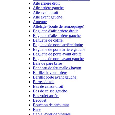
Aile arrière droit
Aile arrière gauche
Aile avant droit
Aile avant gauche
Antenne
Attelage (boule de remorquage)
Baguette d'aile arrière droite
Baguette d'aile arrière gauche
Baguette de coffre
Baguette de porte arrière droite
Baguette de porte arrière gauche
Baguette de porte avant droite
Baguette de porte avant gauche
Baie de pare brise
Bandeau de feu malle / hayon
Barillet hayon arrière
Barillet porte avant gauche
Barres de toit
Bas de caisse droit
Bas de caisse gauche
Bas volet arrière
Becquet
Bouchon de carburant
Buse
Cable levier de vitesses