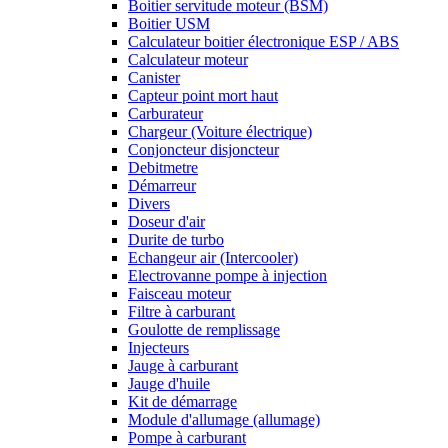
Boitier servitude moteur (BSM)
Boitier USM
Calculateur boitier électronique ESP / ABS
Calculateur moteur
Canister
Capteur point mort haut
Carburateur
Chargeur (Voiture électrique)
Conjoncteur disjoncteur
Debitmetre
Démarreur
Divers
Doseur d'air
Durite de turbo
Echangeur air (Intercooler)
Electrovanne pompe à injection
Faisceau moteur
Filtre à carburant
Goulotte de remplissage
Injecteurs
Jauge à carburant
Jauge d'huile
Kit de démarrage
Module d'allumage (allumage)
Pompe à carburant