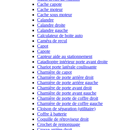
Cache capote
Cache moteur
Cache sous moteur
Calandre
Calandre droite
Calandre gauche
Calculateur de boite auto
Caméra de recul
Capot
Capote
Capteur aide au stationnement
Catadioptre intérieur porte avant droite
Chariot porte latérale coulissante
Charnière de capot
Charnière de porte arrière droit
Charnière de porte arrière gauche
Charnière de porte avant droit
Charnière de porte avant gauche
Charnière de porte de coffre droit
Charnière de porte de coffre gauche
Cloison de séparation (utilitaire)
Coffre à batterie
Coquille de rétroviseur droit
Crochet de remorquage
Crosse arrière droit