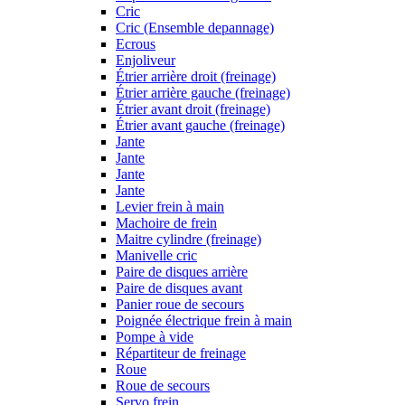
Cric
Cric (Ensemble depannage)
Ecrous
Enjoliveur
Étrier arrière droit (freinage)
Étrier arrière gauche (freinage)
Étrier avant droit (freinage)
Étrier avant gauche (freinage)
Jante
Jante
Jante
Jante
Levier frein à main
Machoire de frein
Maitre cylindre (freinage)
Manivelle cric
Paire de disques arrière
Paire de disques avant
Panier roue de secours
Poignée électrique frein à main
Pompe à vide
Répartiteur de freinage
Roue
Roue de secours
Servo frein