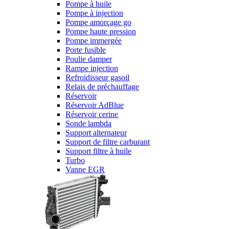
Pompe à huile
Pompe à injection
Pompe amorçage go
Pompe haute pression
Pompe immergée
Porte fusible
Poulie damper
Rampe injection
Refroidisseur gasoil
Relais de préchauffage
Réservoir
Réservoir AdBlue
Réservoir cerine
Sonde lambda
Support alternateur
Support de filtre carburant
Support filtre à huile
Turbo
Vanne EGR