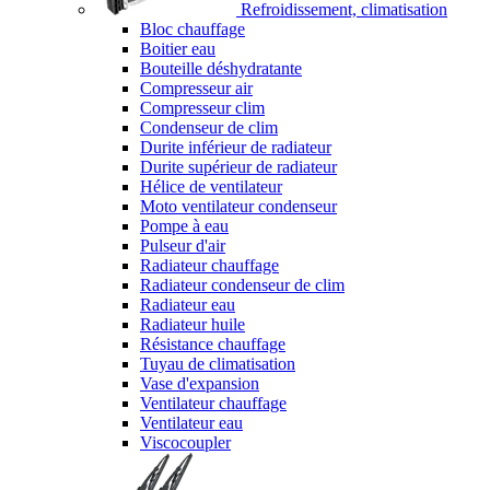
Refroidissement, climatisation
Bloc chauffage
Boitier eau
Bouteille déshydratante
Compresseur air
Compresseur clim
Condenseur de clim
Durite inférieur de radiateur
Durite supérieur de radiateur
Hélice de ventilateur
Moto ventilateur condenseur
Pompe à eau
Pulseur d'air
Radiateur chauffage
Radiateur condenseur de clim
Radiateur eau
Radiateur huile
Résistance chauffage
Tuyau de climatisation
Vase d'expansion
Ventilateur chauffage
Ventilateur eau
Viscocoupler