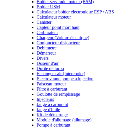
Boitier servitude moteur (BSM)
Boitier USM
Calculateur boitier électronique ESP / ABS
Calculateur moteur
Canister
Capteur point mort haut
Carburateur
Chargeur (Voiture électrique)
Conjoncteur disjoncteur
Debitmetre
Démarreur
Divers
Doseur d'air
Durite de turbo
Echangeur air (Intercooler)
Electrovanne pompe à injection
Faisceau moteur
Filtre à carburant
Goulotte de remplissage
Injecteurs
Jauge à carburant
Jauge d'huile
Kit de démarrage
Module d'allumage (allumage)
Pompe à carburant