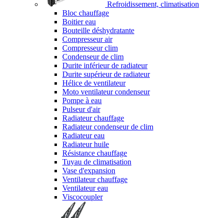
Refroidissement, climatisation
Bloc chauffage
Boitier eau
Bouteille déshydratante
Compresseur air
Compresseur clim
Condenseur de clim
Durite inférieur de radiateur
Durite supérieur de radiateur
Hélice de ventilateur
Moto ventilateur condenseur
Pompe à eau
Pulseur d'air
Radiateur chauffage
Radiateur condenseur de clim
Radiateur eau
Radiateur huile
Résistance chauffage
Tuyau de climatisation
Vase d'expansion
Ventilateur chauffage
Ventilateur eau
Viscocoupler