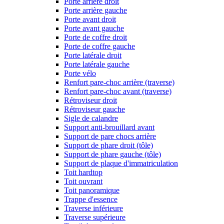
Porte arrière droit
Porte arrière gauche
Porte avant droit
Porte avant gauche
Porte de coffre droit
Porte de coffre gauche
Porte latérale droit
Porte latérale gauche
Porte vélo
Renfort pare-choc arrière (traverse)
Renfort pare-choc avant (traverse)
Rétroviseur droit
Rétroviseur gauche
Sigle de calandre
Support anti-brouillard avant
Support de pare chocs arrière
Support de phare droit (tôle)
Support de phare gauche (tôle)
Support de plaque d'immatriculation
Toit hardtop
Toit ouvrant
Toit panoramique
Trappe d'essence
Traverse inférieure
Traverse supérieure