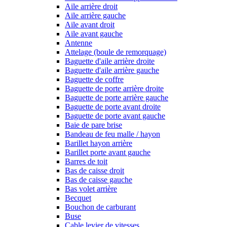
Aile arrière droit
Aile arrière gauche
Aile avant droit
Aile avant gauche
Antenne
Attelage (boule de remorquage)
Baguette d'aile arrière droite
Baguette d'aile arrière gauche
Baguette de coffre
Baguette de porte arrière droite
Baguette de porte arrière gauche
Baguette de porte avant droite
Baguette de porte avant gauche
Baie de pare brise
Bandeau de feu malle / hayon
Barillet hayon arrière
Barillet porte avant gauche
Barres de toit
Bas de caisse droit
Bas de caisse gauche
Bas volet arrière
Becquet
Bouchon de carburant
Buse
Cable levier de vitesses