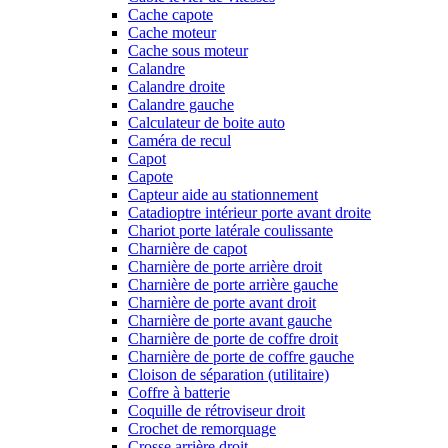
Cache capote
Cache moteur
Cache sous moteur
Calandre
Calandre droite
Calandre gauche
Calculateur de boite auto
Caméra de recul
Capot
Capote
Capteur aide au stationnement
Catadioptre intérieur porte avant droite
Chariot porte latérale coulissante
Charnière de capot
Charnière de porte arrière droit
Charnière de porte arrière gauche
Charnière de porte avant droit
Charnière de porte avant gauche
Charnière de porte de coffre droit
Charnière de porte de coffre gauche
Cloison de séparation (utilitaire)
Coffre à batterie
Coquille de rétroviseur droit
Crochet de remorquage
Crosse arrière droit