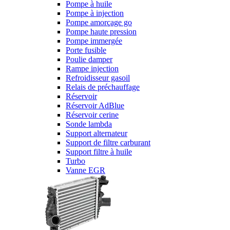
Pompe à huile
Pompe à injection
Pompe amorçage go
Pompe haute pression
Pompe immergée
Porte fusible
Poulie damper
Rampe injection
Refroidisseur gasoil
Relais de préchauffage
Réservoir
Réservoir AdBlue
Réservoir cerine
Sonde lambda
Support alternateur
Support de filtre carburant
Support filtre à huile
Turbo
Vanne EGR