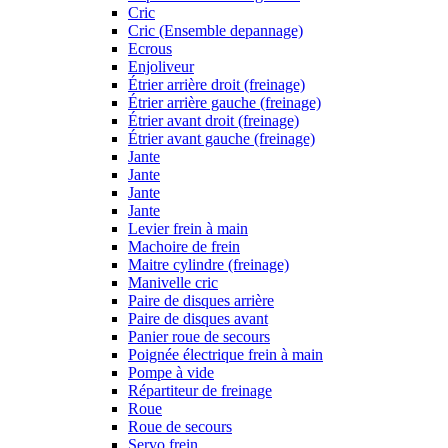
Cric
Cric (Ensemble depannage)
Ecrous
Enjoliveur
Étrier arrière droit (freinage)
Étrier arrière gauche (freinage)
Étrier avant droit (freinage)
Étrier avant gauche (freinage)
Jante
Jante
Jante
Jante
Levier frein à main
Machoire de frein
Maitre cylindre (freinage)
Manivelle cric
Paire de disques arrière
Paire de disques avant
Panier roue de secours
Poignée électrique frein à main
Pompe à vide
Répartiteur de freinage
Roue
Roue de secours
Servo frein