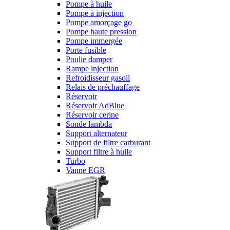
Pompe à huile
Pompe à injection
Pompe amorçage go
Pompe haute pression
Pompe immergée
Porte fusible
Poulie damper
Rampe injection
Refroidisseur gasoil
Relais de préchauffage
Réservoir
Réservoir AdBlue
Réservoir cerine
Sonde lambda
Support alternateur
Support de filtre carburant
Support filtre à huile
Turbo
Vanne EGR