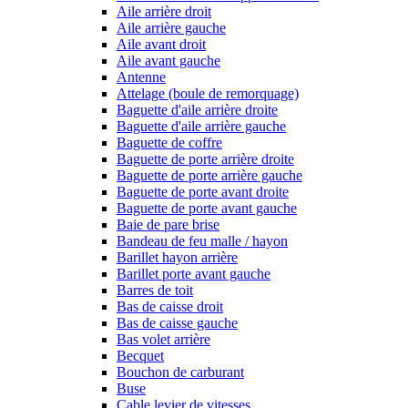
Aile arrière droit
Aile arrière gauche
Aile avant droit
Aile avant gauche
Antenne
Attelage (boule de remorquage)
Baguette d'aile arrière droite
Baguette d'aile arrière gauche
Baguette de coffre
Baguette de porte arrière droite
Baguette de porte arrière gauche
Baguette de porte avant droite
Baguette de porte avant gauche
Baie de pare brise
Bandeau de feu malle / hayon
Barillet hayon arrière
Barillet porte avant gauche
Barres de toit
Bas de caisse droit
Bas de caisse gauche
Bas volet arrière
Becquet
Bouchon de carburant
Buse
Cable levier de vitesses