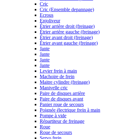
Cric
Cric (Ensemble depannage)
Ecrous
Enjoliveur
Étrier arrière droit (freinage)
Étrier arrière gauche (freinage)
Étrier avant droit (freinage)
Étrier avant gauche (freinage)
Jante
Jante
Jante
Jante
Levier frein à main
Machoire de frein
Maitre cylindre (freinage)
Manivelle cric
Paire de disques arrière
Paire de disques avant
Panier roue de secours
Poignée électrique frein à main
Pompe à vide
Répartiteur de freinage
Roue
Roue de secours
Servo frein