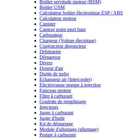
Boitier servitude moteur (BSM)
Boitier USM
Calculateur boitier électronique ESP / ABS
Calculateur moteur
Canister
Capteur point mort haut
Carburateur
Chargeur (Voiture électrique)
Conjoncteur disjoncteur
Debitmetre
Démarreur
Divers
Doseur d'air
Durite de turbo
Echangeur air (Intercooler)
Electrovanne pompe à injection
Faisceau moteur
Filtre à carburant
Goulotte de remplissage
Injecteurs
Jauge à carburant
Jauge d'huile
Kit de démarrage
Module d'allumage (allumage)
Pompe à carburant