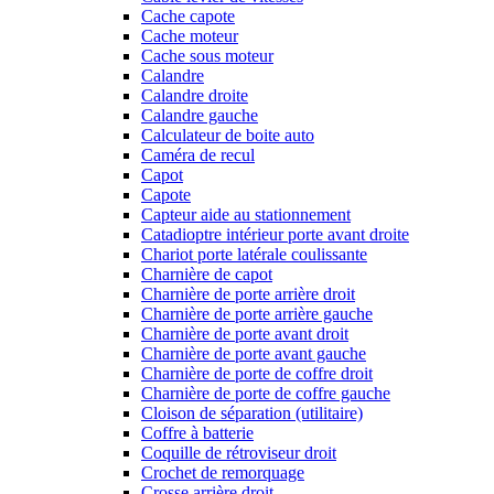
Cache capote
Cache moteur
Cache sous moteur
Calandre
Calandre droite
Calandre gauche
Calculateur de boite auto
Caméra de recul
Capot
Capote
Capteur aide au stationnement
Catadioptre intérieur porte avant droite
Chariot porte latérale coulissante
Charnière de capot
Charnière de porte arrière droit
Charnière de porte arrière gauche
Charnière de porte avant droit
Charnière de porte avant gauche
Charnière de porte de coffre droit
Charnière de porte de coffre gauche
Cloison de séparation (utilitaire)
Coffre à batterie
Coquille de rétroviseur droit
Crochet de remorquage
Crosse arrière droit