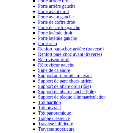
Porte arrière droit
Porte arrière gauche
Porte avant droit
Porte avant gauche
Porte de coffre droit
Porte de coffre gauche
Porte latérale droit
Porte latérale gauche
Porte vélo
Renfort pare-choc arrière (traverse)
Renfort pare-choc avant (traverse)
Rétroviseur droit
Rétroviseur gauche
Sigle de calandre
Support anti-brouillard avant
Support de pare chocs arrière
Support de phare droit (tôle)
Support de phare gauche (tôle)
Support de plaque d'immatriculation
Toit hardtop
Toit ouvrant
Toit panoramique
Trappe d'essence
Traverse inférieure
Traverse supérieure