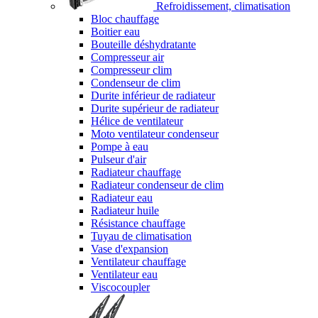
Refroidissement, climatisation
Bloc chauffage
Boitier eau
Bouteille déshydratante
Compresseur air
Compresseur clim
Condenseur de clim
Durite inférieur de radiateur
Durite supérieur de radiateur
Hélice de ventilateur
Moto ventilateur condenseur
Pompe à eau
Pulseur d'air
Radiateur chauffage
Radiateur condenseur de clim
Radiateur eau
Radiateur huile
Résistance chauffage
Tuyau de climatisation
Vase d'expansion
Ventilateur chauffage
Ventilateur eau
Viscocoupler