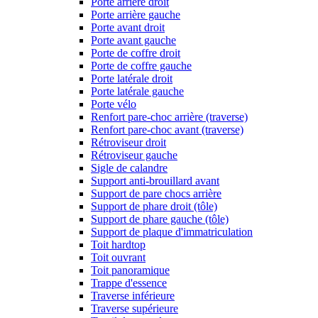
Porte arrière droit
Porte arrière gauche
Porte avant droit
Porte avant gauche
Porte de coffre droit
Porte de coffre gauche
Porte latérale droit
Porte latérale gauche
Porte vélo
Renfort pare-choc arrière (traverse)
Renfort pare-choc avant (traverse)
Rétroviseur droit
Rétroviseur gauche
Sigle de calandre
Support anti-brouillard avant
Support de pare chocs arrière
Support de phare droit (tôle)
Support de phare gauche (tôle)
Support de plaque d'immatriculation
Toit hardtop
Toit ouvrant
Toit panoramique
Trappe d'essence
Traverse inférieure
Traverse supérieure