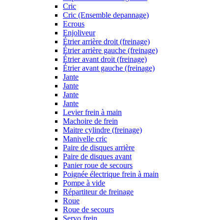
Cric
Cric (Ensemble depannage)
Ecrous
Enjoliveur
Étrier arrière droit (freinage)
Étrier arrière gauche (freinage)
Étrier avant droit (freinage)
Étrier avant gauche (freinage)
Jante
Jante
Jante
Jante
Levier frein à main
Machoire de frein
Maitre cylindre (freinage)
Manivelle cric
Paire de disques arrière
Paire de disques avant
Panier roue de secours
Poignée électrique frein à main
Pompe à vide
Répartiteur de freinage
Roue
Roue de secours
Servo frein