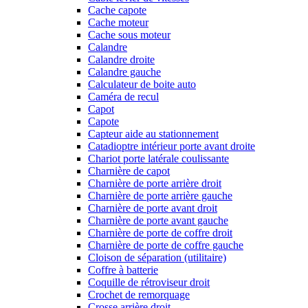
Cache capote
Cache moteur
Cache sous moteur
Calandre
Calandre droite
Calandre gauche
Calculateur de boite auto
Caméra de recul
Capot
Capote
Capteur aide au stationnement
Catadioptre intérieur porte avant droite
Chariot porte latérale coulissante
Charnière de capot
Charnière de porte arrière droit
Charnière de porte arrière gauche
Charnière de porte avant droit
Charnière de porte avant gauche
Charnière de porte de coffre droit
Charnière de porte de coffre gauche
Cloison de séparation (utilitaire)
Coffre à batterie
Coquille de rétroviseur droit
Crochet de remorquage
Crosse arrière droit