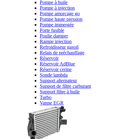
Pompe à huile
Pompe à injection
Pompe amorçage go
Pompe haute pression
Pompe immergée
Porte fusible
Poulie damper
Rampe injection
Refroidisseur gasoil
Relais de préchauffage
Réservoir
Réservoir AdBlue
Réservoir cerine
Sonde lambda
Support alternateur
Support de filtre carburant
Support filtre à huile
Turbo
Vanne EGR