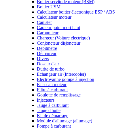
Boitier servitude moteur (BSM)
Boitier USM
Calculateur boitier électronique ESP / ABS
Calculateur moteur
Canister
Capteur point mort haut
Carburateur
Chargeur (Voiture électrique)
Conjoncteur disjoncteur
Debitmetre
Démarreur
Divers
Doseur d'air
Durite de turbo
Echangeur air (Intercooler)
Electrovanne pompe à injection
Faisceau moteur
Filtre à carburant
Goulotte de remplissage
Injecteurs
Jauge à carburant
Jauge d'huile
Kit de démarrage
Module d'allumage (allumage)
Pompe à carburant