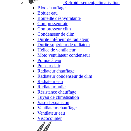
Refroidissement, climatisation
Bloc chauffage
Boitier eau
Bouteille déshydratante
Compresseur air
Compresseur clim
Condenseur de clim
Durite inférieur de radiateur
Durite supérieur de radiateur
Hélice de ventilateur
Moto ventilateur condenseur
Pompe à eau
Pulseur d'air
Radiateur chauffage
Radiateur condenseur de clim
Radiateur eau
Radiateur huile
Résistance chauffage
Tuyau de climatisation
Vase d'expansion
Ventilateur chauffage
Ventilateur eau
Viscocoupler