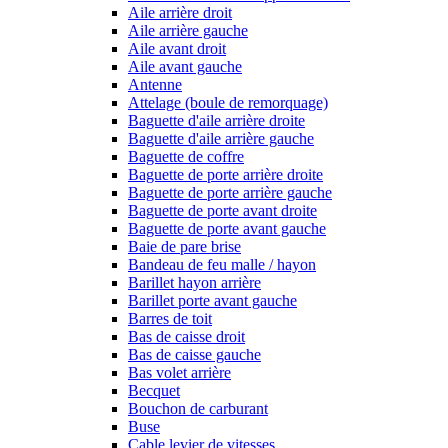
Aile arrière droit
Aile arrière gauche
Aile avant droit
Aile avant gauche
Antenne
Attelage (boule de remorquage)
Baguette d'aile arrière droite
Baguette d'aile arrière gauche
Baguette de coffre
Baguette de porte arrière droite
Baguette de porte arrière gauche
Baguette de porte avant droite
Baguette de porte avant gauche
Baie de pare brise
Bandeau de feu malle / hayon
Barillet hayon arrière
Barillet porte avant gauche
Barres de toit
Bas de caisse droit
Bas de caisse gauche
Bas volet arrière
Becquet
Bouchon de carburant
Buse
Cable levier de vitesses