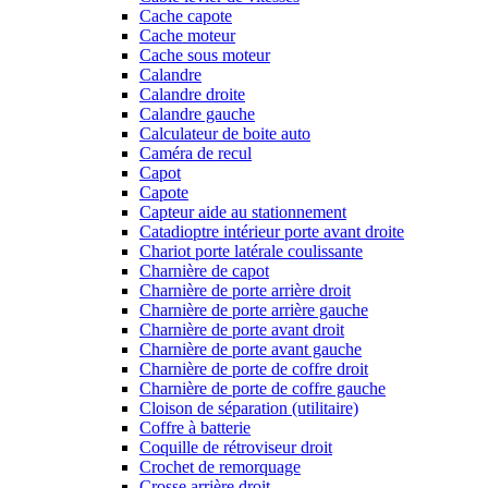
Cache capote
Cache moteur
Cache sous moteur
Calandre
Calandre droite
Calandre gauche
Calculateur de boite auto
Caméra de recul
Capot
Capote
Capteur aide au stationnement
Catadioptre intérieur porte avant droite
Chariot porte latérale coulissante
Charnière de capot
Charnière de porte arrière droit
Charnière de porte arrière gauche
Charnière de porte avant droit
Charnière de porte avant gauche
Charnière de porte de coffre droit
Charnière de porte de coffre gauche
Cloison de séparation (utilitaire)
Coffre à batterie
Coquille de rétroviseur droit
Crochet de remorquage
Crosse arrière droit