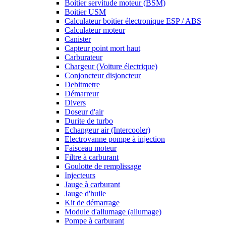
Boitier servitude moteur (BSM)
Boitier USM
Calculateur boitier électronique ESP / ABS
Calculateur moteur
Canister
Capteur point mort haut
Carburateur
Chargeur (Voiture électrique)
Conjoncteur disjoncteur
Debitmetre
Démarreur
Divers
Doseur d'air
Durite de turbo
Echangeur air (Intercooler)
Electrovanne pompe à injection
Faisceau moteur
Filtre à carburant
Goulotte de remplissage
Injecteurs
Jauge à carburant
Jauge d'huile
Kit de démarrage
Module d'allumage (allumage)
Pompe à carburant