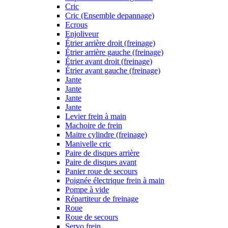
Cric
Cric (Ensemble depannage)
Ecrous
Enjoliveur
Étrier arrière droit (freinage)
Étrier arrière gauche (freinage)
Étrier avant droit (freinage)
Étrier avant gauche (freinage)
Jante
Jante
Jante
Jante
Levier frein à main
Machoire de frein
Maitre cylindre (freinage)
Manivelle cric
Paire de disques arrière
Paire de disques avant
Panier roue de secours
Poignée électrique frein à main
Pompe à vide
Répartiteur de freinage
Roue
Roue de secours
Servo frein