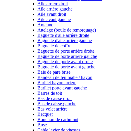
Aile arrière droit
Aile arrière gauche
Aile avant droit
Aile avant gauche
Antenne
Attelage (boule de remorquage)
Baguette d'aile arrière droite
Baguette d'aile arrière gauche
Baguette de coffre
Baguette de porte arrière droite
Baguette de porte arrière gauche
Baguette de porte avant droite
Baguette de porte avant gauche
Baie de pare brise
Bandeau de feu malle / hayon
Barillet hayon arrière
Barillet porte avant gauche
Barres de toit
Bas de caisse droit
Bas de caisse gauche
Bas volet arrière
Becquet
Bouchon de carburant
Buse
Cable levier de vitesses