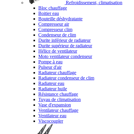
Refroidissement, climatisation
Bloc chauffage
Boitier eau
Bouteille déshydratante
Compresseur air
Compresseur clim
Condenseur de clim
Durite inférieur de radiateur
Durite supérieur de radiateur
Hélice de ventilateur
Moto ventilateur condenseur
Pompe à eau
Pulseur d'air
Radiateur chauffage
Radiateur condenseur de clim
Radiateur eau
Radiateur huile
Résistance chauffage
Tuyau de climatisation
Vase d'expansion
Ventilateur chauffage
Ventilateur eau
Viscocoupler