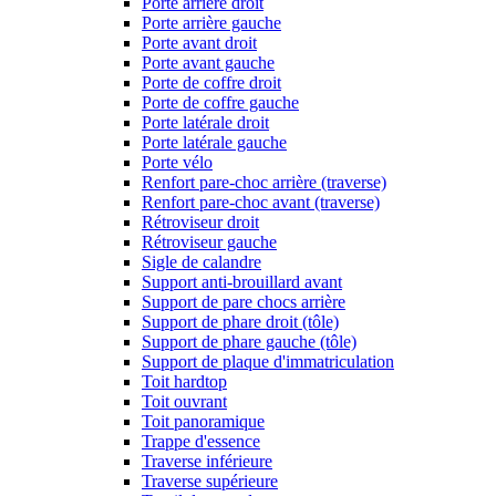
Porte arrière droit
Porte arrière gauche
Porte avant droit
Porte avant gauche
Porte de coffre droit
Porte de coffre gauche
Porte latérale droit
Porte latérale gauche
Porte vélo
Renfort pare-choc arrière (traverse)
Renfort pare-choc avant (traverse)
Rétroviseur droit
Rétroviseur gauche
Sigle de calandre
Support anti-brouillard avant
Support de pare chocs arrière
Support de phare droit (tôle)
Support de phare gauche (tôle)
Support de plaque d'immatriculation
Toit hardtop
Toit ouvrant
Toit panoramique
Trappe d'essence
Traverse inférieure
Traverse supérieure