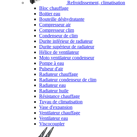
Refroidissement, climatisation
Bloc chauffage
Boitier eau
Bouteille déshydratante
Compresseur air
Compresseur clim
Condenseur de clim
Durite inférieur de radiateur
Durite supérieur de radiateur
Hélice de ventilateur
Moto ventilateur condenseur
Pompe à eau
Pulseur d'air
Radiateur chauffage
Radiateur condenseur de clim
Radiateur eau
Radiateur huile
Résistance chauffage
Tuyau de climatisation
Vase d'expansion
Ventilateur chauffage
Ventilateur eau
Viscocoupler