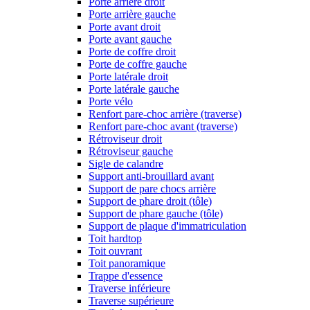
Porte arrière droit
Porte arrière gauche
Porte avant droit
Porte avant gauche
Porte de coffre droit
Porte de coffre gauche
Porte latérale droit
Porte latérale gauche
Porte vélo
Renfort pare-choc arrière (traverse)
Renfort pare-choc avant (traverse)
Rétroviseur droit
Rétroviseur gauche
Sigle de calandre
Support anti-brouillard avant
Support de pare chocs arrière
Support de phare droit (tôle)
Support de phare gauche (tôle)
Support de plaque d'immatriculation
Toit hardtop
Toit ouvrant
Toit panoramique
Trappe d'essence
Traverse inférieure
Traverse supérieure