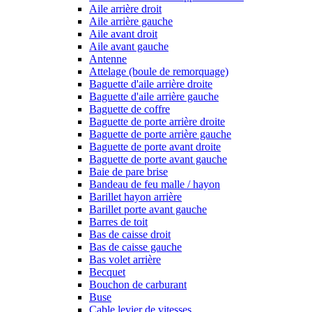
Aile arrière droit
Aile arrière gauche
Aile avant droit
Aile avant gauche
Antenne
Attelage (boule de remorquage)
Baguette d'aile arrière droite
Baguette d'aile arrière gauche
Baguette de coffre
Baguette de porte arrière droite
Baguette de porte arrière gauche
Baguette de porte avant droite
Baguette de porte avant gauche
Baie de pare brise
Bandeau de feu malle / hayon
Barillet hayon arrière
Barillet porte avant gauche
Barres de toit
Bas de caisse droit
Bas de caisse gauche
Bas volet arrière
Becquet
Bouchon de carburant
Buse
Cable levier de vitesses