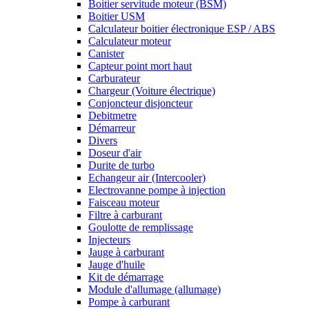
Boitier servitude moteur (BSM)
Boitier USM
Calculateur boitier électronique ESP / ABS
Calculateur moteur
Canister
Capteur point mort haut
Carburateur
Chargeur (Voiture électrique)
Conjoncteur disjoncteur
Debitmetre
Démarreur
Divers
Doseur d'air
Durite de turbo
Echangeur air (Intercooler)
Electrovanne pompe à injection
Faisceau moteur
Filtre à carburant
Goulotte de remplissage
Injecteurs
Jauge à carburant
Jauge d'huile
Kit de démarrage
Module d'allumage (allumage)
Pompe à carburant