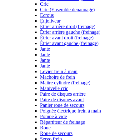
Cric
Cric (Ensemble depannage)
Ecrous
Enjoliveur
Étrier arrière droit (freinage)
Étrier arrière gauche (freinage)
Étrier avant droit (freinage)
Étrier avant gauche (freinage)
Jante
Jante
Jante
Jante
Levier frein à main
Machoire de frein
Maitre cylindre (freinage)
Manivelle cric
Paire de disques arrière
Paire de disques avant
Panier roue de secours
Poignée électrique frein à main
Pompe à vide
Répartiteur de freinage
Roue
Roue de secours
Servo frein