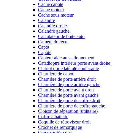
Cache capote
Cache moteur
Cache sous moteur
Calandre
Calandre droite
Calandre gauche
Calculateur de boite auto
Caméra de recul
Capot
Capote
Capteur aide au stationnement
Catadioptre intérieur porte avant droite
Chariot porte latérale coulissante
Charnière de capot
Charnière de porte arrière droit
Charnière de porte arrière gauche
Charnière de porte avant droit
Charnière de porte avant gauche
Charnière de porte de coffre droit
Charnière de porte de coffre gauche
Cloison de séparation (utilitaire)
Coffre à batterie
Coquille de rétroviseur droit
Crochet de remorquage
Crosse arrière droit