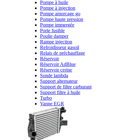
Pompe à huile
Pompe à injection
Pompe amorçage go
Pompe haute pression
Pompe immergée
Porte fusible
Poulie damper
Rampe injection
Refroidisseur gasoil
Relais de préchauffage
Réservoir
Réservoir AdBlue
Réservoir cerine
Sonde lambda
Support alternateur
Support de filtre carburant
Support filtre à huile
Turbo
Vanne EGR