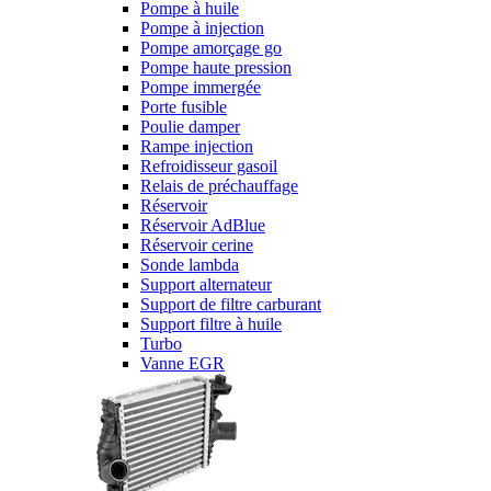
Pompe à huile
Pompe à injection
Pompe amorçage go
Pompe haute pression
Pompe immergée
Porte fusible
Poulie damper
Rampe injection
Refroidisseur gasoil
Relais de préchauffage
Réservoir
Réservoir AdBlue
Réservoir cerine
Sonde lambda
Support alternateur
Support de filtre carburant
Support filtre à huile
Turbo
Vanne EGR