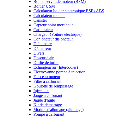
Boitier servitude moteur (BSM)
Boitier USM
Calculateur boitier électronique ESP / ABS
Calculateur moteur
Canister
Capteur point mort haut
Carburateur
Chargeur (Voiture électrique)
Conjoncteur disjoncteur
Debitmetre
Démarreur
Divers
Doseur d'air
Durite de turbo
Echangeur air (Intercooler)
Electrovanne pompe à injection
Faisceau moteur
Filtre à carburant
Goulotte de remplissage
Injecteurs
Jauge à carburant
Jauge d'huile
Kit de démarrage
Module d'allumage (allumage)
Pompe à carburant