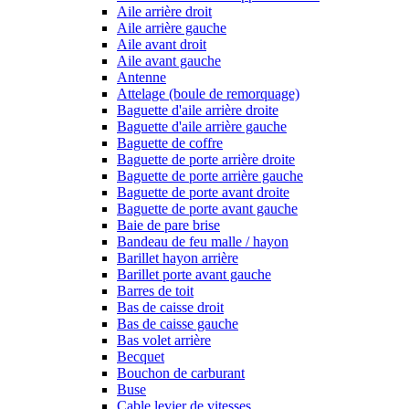
Aile arrière droit
Aile arrière gauche
Aile avant droit
Aile avant gauche
Antenne
Attelage (boule de remorquage)
Baguette d'aile arrière droite
Baguette d'aile arrière gauche
Baguette de coffre
Baguette de porte arrière droite
Baguette de porte arrière gauche
Baguette de porte avant droite
Baguette de porte avant gauche
Baie de pare brise
Bandeau de feu malle / hayon
Barillet hayon arrière
Barillet porte avant gauche
Barres de toit
Bas de caisse droit
Bas de caisse gauche
Bas volet arrière
Becquet
Bouchon de carburant
Buse
Cable levier de vitesses