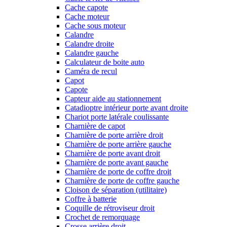
Cache capote
Cache moteur
Cache sous moteur
Calandre
Calandre droite
Calandre gauche
Calculateur de boite auto
Caméra de recul
Capot
Capote
Capteur aide au stationnement
Catadioptre intérieur porte avant droite
Chariot porte latérale coulissante
Charnière de capot
Charnière de porte arrière droit
Charnière de porte arrière gauche
Charnière de porte avant droit
Charnière de porte avant gauche
Charnière de porte de coffre droit
Charnière de porte de coffre gauche
Cloison de séparation (utilitaire)
Coffre à batterie
Coquille de rétroviseur droit
Crochet de remorquage
Crosse arrière droit