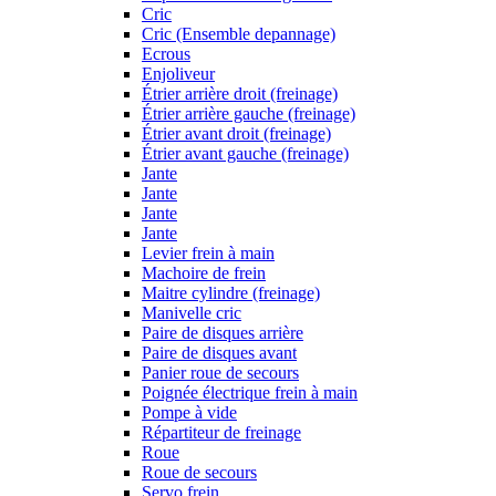
Cric
Cric (Ensemble depannage)
Ecrous
Enjoliveur
Étrier arrière droit (freinage)
Étrier arrière gauche (freinage)
Étrier avant droit (freinage)
Étrier avant gauche (freinage)
Jante
Jante
Jante
Jante
Levier frein à main
Machoire de frein
Maitre cylindre (freinage)
Manivelle cric
Paire de disques arrière
Paire de disques avant
Panier roue de secours
Poignée électrique frein à main
Pompe à vide
Répartiteur de freinage
Roue
Roue de secours
Servo frein