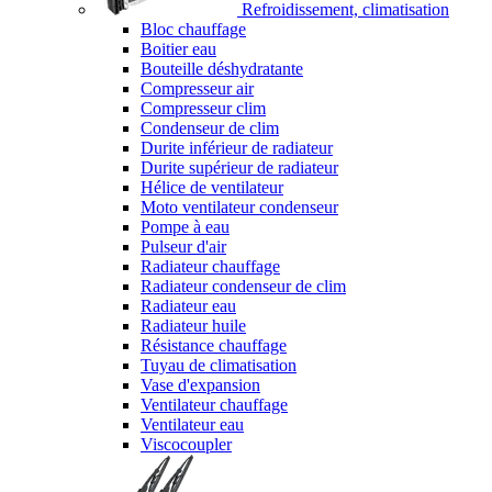
Refroidissement, climatisation
Bloc chauffage
Boitier eau
Bouteille déshydratante
Compresseur air
Compresseur clim
Condenseur de clim
Durite inférieur de radiateur
Durite supérieur de radiateur
Hélice de ventilateur
Moto ventilateur condenseur
Pompe à eau
Pulseur d'air
Radiateur chauffage
Radiateur condenseur de clim
Radiateur eau
Radiateur huile
Résistance chauffage
Tuyau de climatisation
Vase d'expansion
Ventilateur chauffage
Ventilateur eau
Viscocoupler