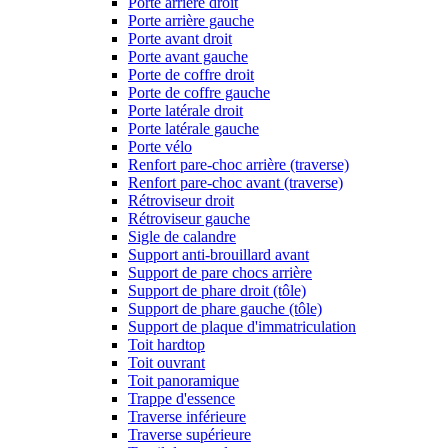
Porte arrière droit
Porte arrière gauche
Porte avant droit
Porte avant gauche
Porte de coffre droit
Porte de coffre gauche
Porte latérale droit
Porte latérale gauche
Porte vélo
Renfort pare-choc arrière (traverse)
Renfort pare-choc avant (traverse)
Rétroviseur droit
Rétroviseur gauche
Sigle de calandre
Support anti-brouillard avant
Support de pare chocs arrière
Support de phare droit (tôle)
Support de phare gauche (tôle)
Support de plaque d'immatriculation
Toit hardtop
Toit ouvrant
Toit panoramique
Trappe d'essence
Traverse inférieure
Traverse supérieure