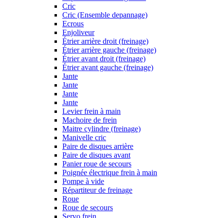
Cric
Cric (Ensemble depannage)
Ecrous
Enjoliveur
Étrier arrière droit (freinage)
Étrier arrière gauche (freinage)
Étrier avant droit (freinage)
Étrier avant gauche (freinage)
Jante
Jante
Jante
Jante
Levier frein à main
Machoire de frein
Maitre cylindre (freinage)
Manivelle cric
Paire de disques arrière
Paire de disques avant
Panier roue de secours
Poignée électrique frein à main
Pompe à vide
Répartiteur de freinage
Roue
Roue de secours
Servo frein