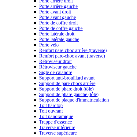
Porte arrière droit
Porte arrière gauche
Porte avant droit
Porte avant gauche
Porte de coffre droit
Porte de coffre gauche
Porte latérale droit
Porte latérale gauche
Porte vélo
Renfort pare-choc arrière (traverse)
Renfort pare-choc avant (traverse)
Rétroviseur droit
Rétroviseur gauche
Sigle de calandre
Support anti-brouillard avant
Support de pare chocs arrière
Support de phare droit (tôle)
Support de phare gauche (tôle)
Support de plaque d'immatriculation
Toit hardtop
Toit ouvrant
Toit panoramique
Trappe d'essence
Traverse inférieure
Traverse supérieure