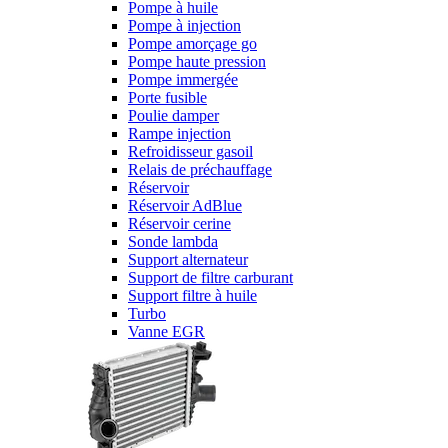
Pompe à huile
Pompe à injection
Pompe amorçage go
Pompe haute pression
Pompe immergée
Porte fusible
Poulie damper
Rampe injection
Refroidisseur gasoil
Relais de préchauffage
Réservoir
Réservoir AdBlue
Réservoir cerine
Sonde lambda
Support alternateur
Support de filtre carburant
Support filtre à huile
Turbo
Vanne EGR