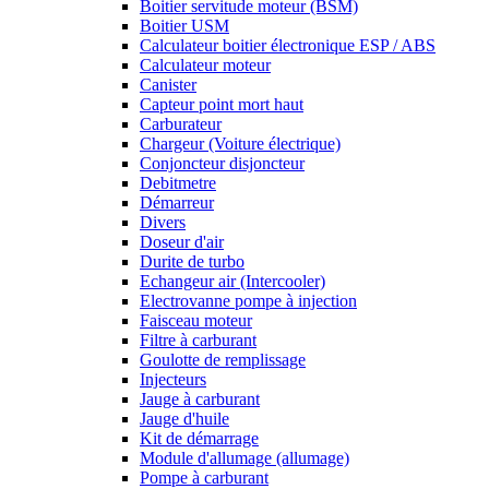
Boitier servitude moteur (BSM)
Boitier USM
Calculateur boitier électronique ESP / ABS
Calculateur moteur
Canister
Capteur point mort haut
Carburateur
Chargeur (Voiture électrique)
Conjoncteur disjoncteur
Debitmetre
Démarreur
Divers
Doseur d'air
Durite de turbo
Echangeur air (Intercooler)
Electrovanne pompe à injection
Faisceau moteur
Filtre à carburant
Goulotte de remplissage
Injecteurs
Jauge à carburant
Jauge d'huile
Kit de démarrage
Module d'allumage (allumage)
Pompe à carburant