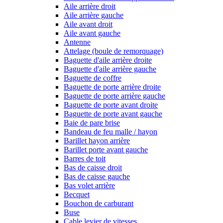
Aile arrière droit
Aile arrière gauche
Aile avant droit
Aile avant gauche
Antenne
Attelage (boule de remorquage)
Baguette d'aile arrière droite
Baguette d'aile arrière gauche
Baguette de coffre
Baguette de porte arrière droite
Baguette de porte arrière gauche
Baguette de porte avant droite
Baguette de porte avant gauche
Baie de pare brise
Bandeau de feu malle / hayon
Barillet hayon arrière
Barillet porte avant gauche
Barres de toit
Bas de caisse droit
Bas de caisse gauche
Bas volet arrière
Becquet
Bouchon de carburant
Buse
Cable levier de vitesses