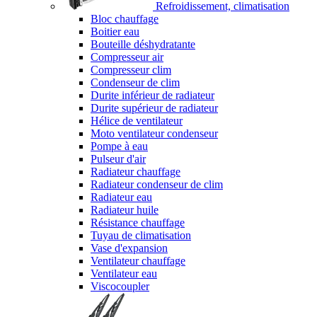
Refroidissement, climatisation
Bloc chauffage
Boitier eau
Bouteille déshydratante
Compresseur air
Compresseur clim
Condenseur de clim
Durite inférieur de radiateur
Durite supérieur de radiateur
Hélice de ventilateur
Moto ventilateur condenseur
Pompe à eau
Pulseur d'air
Radiateur chauffage
Radiateur condenseur de clim
Radiateur eau
Radiateur huile
Résistance chauffage
Tuyau de climatisation
Vase d'expansion
Ventilateur chauffage
Ventilateur eau
Viscocoupler