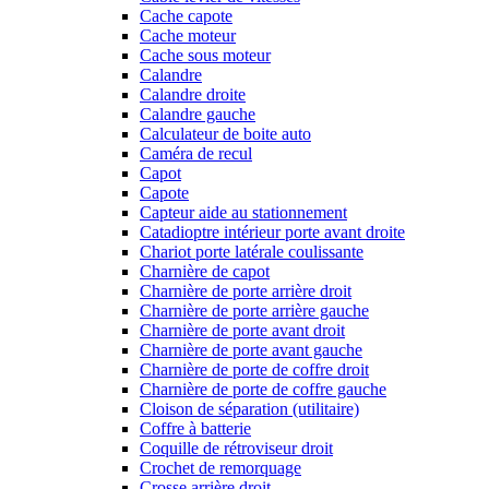
Cache capote
Cache moteur
Cache sous moteur
Calandre
Calandre droite
Calandre gauche
Calculateur de boite auto
Caméra de recul
Capot
Capote
Capteur aide au stationnement
Catadioptre intérieur porte avant droite
Chariot porte latérale coulissante
Charnière de capot
Charnière de porte arrière droit
Charnière de porte arrière gauche
Charnière de porte avant droit
Charnière de porte avant gauche
Charnière de porte de coffre droit
Charnière de porte de coffre gauche
Cloison de séparation (utilitaire)
Coffre à batterie
Coquille de rétroviseur droit
Crochet de remorquage
Crosse arrière droit