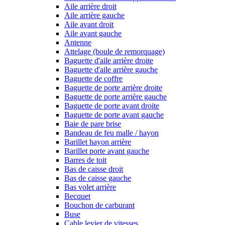
Aile arrière droit
Aile arrière gauche
Aile avant droit
Aile avant gauche
Antenne
Attelage (boule de remorquage)
Baguette d'aile arrière droite
Baguette d'aile arrière gauche
Baguette de coffre
Baguette de porte arrière droite
Baguette de porte arrière gauche
Baguette de porte avant droite
Baguette de porte avant gauche
Baie de pare brise
Bandeau de feu malle / hayon
Barillet hayon arrière
Barillet porte avant gauche
Barres de toit
Bas de caisse droit
Bas de caisse gauche
Bas volet arrière
Becquet
Bouchon de carburant
Buse
Cable levier de vitesses