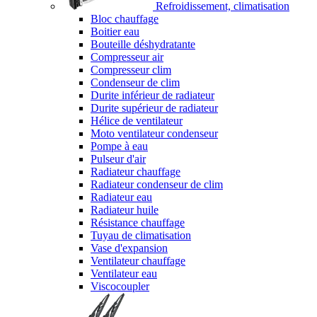
Refroidissement, climatisation
Bloc chauffage
Boitier eau
Bouteille déshydratante
Compresseur air
Compresseur clim
Condenseur de clim
Durite inférieur de radiateur
Durite supérieur de radiateur
Hélice de ventilateur
Moto ventilateur condenseur
Pompe à eau
Pulseur d'air
Radiateur chauffage
Radiateur condenseur de clim
Radiateur eau
Radiateur huile
Résistance chauffage
Tuyau de climatisation
Vase d'expansion
Ventilateur chauffage
Ventilateur eau
Viscocoupler