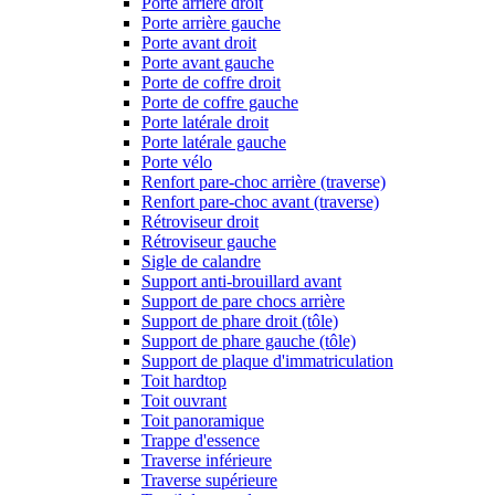
Porte arrière droit
Porte arrière gauche
Porte avant droit
Porte avant gauche
Porte de coffre droit
Porte de coffre gauche
Porte latérale droit
Porte latérale gauche
Porte vélo
Renfort pare-choc arrière (traverse)
Renfort pare-choc avant (traverse)
Rétroviseur droit
Rétroviseur gauche
Sigle de calandre
Support anti-brouillard avant
Support de pare chocs arrière
Support de phare droit (tôle)
Support de phare gauche (tôle)
Support de plaque d'immatriculation
Toit hardtop
Toit ouvrant
Toit panoramique
Trappe d'essence
Traverse inférieure
Traverse supérieure