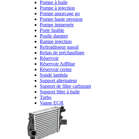
Pompe à huile
Pompe à injection
Pompe amorçage go
Pompe haute pression
Pompe immergée
Porte fusible
Poulie damper
Rampe injection
Refroidisseur gasoil
Relais de préchauffage
Réservoir
Réservoir AdBlue
Réservoir cerine
Sonde lambda
Support alternateur
Support de filtre carburant
Support filtre à huile
Turbo
Vanne EGR