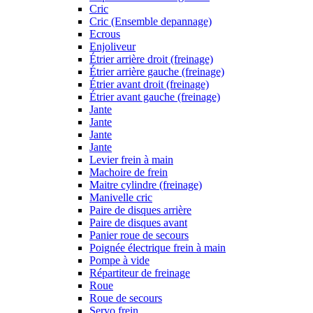
Cric
Cric (Ensemble depannage)
Ecrous
Enjoliveur
Étrier arrière droit (freinage)
Étrier arrière gauche (freinage)
Étrier avant droit (freinage)
Étrier avant gauche (freinage)
Jante
Jante
Jante
Jante
Levier frein à main
Machoire de frein
Maitre cylindre (freinage)
Manivelle cric
Paire de disques arrière
Paire de disques avant
Panier roue de secours
Poignée électrique frein à main
Pompe à vide
Répartiteur de freinage
Roue
Roue de secours
Servo frein