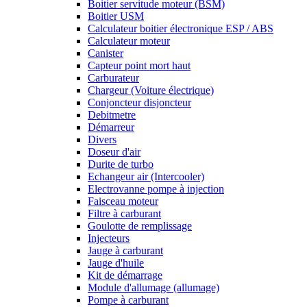
Boitier servitude moteur (BSM)
Boitier USM
Calculateur boitier électronique ESP / ABS
Calculateur moteur
Canister
Capteur point mort haut
Carburateur
Chargeur (Voiture électrique)
Conjoncteur disjoncteur
Debitmetre
Démarreur
Divers
Doseur d'air
Durite de turbo
Echangeur air (Intercooler)
Electrovanne pompe à injection
Faisceau moteur
Filtre à carburant
Goulotte de remplissage
Injecteurs
Jauge à carburant
Jauge d'huile
Kit de démarrage
Module d'allumage (allumage)
Pompe à carburant