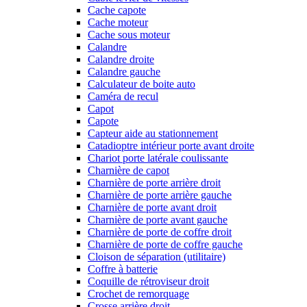
Cache capote
Cache moteur
Cache sous moteur
Calandre
Calandre droite
Calandre gauche
Calculateur de boite auto
Caméra de recul
Capot
Capote
Capteur aide au stationnement
Catadioptre intérieur porte avant droite
Chariot porte latérale coulissante
Charnière de capot
Charnière de porte arrière droit
Charnière de porte arrière gauche
Charnière de porte avant droit
Charnière de porte avant gauche
Charnière de porte de coffre droit
Charnière de porte de coffre gauche
Cloison de séparation (utilitaire)
Coffre à batterie
Coquille de rétroviseur droit
Crochet de remorquage
Crosse arrière droit