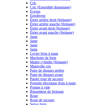
Cric
Cric (Ensemble depannage)
Ecrous
Enjoliveur
Étrier arrière droit (freinage)
Étrier arrière gauche (freinage)
Étrier avant droit (freinage)
Étrier avant gauche (freinage)
Jante
Jante
Jante
Jante
Levier frein à main
Machoire de frein
Maitre cylindre (freinage)
Manivelle cric
Paire de disques arrière
Paire de disques avant
Panier roue de secours
Poignée électrique frein à main
Pompe à vide
Répartiteur de freinage
Roue
Roue de secours
Servo frein