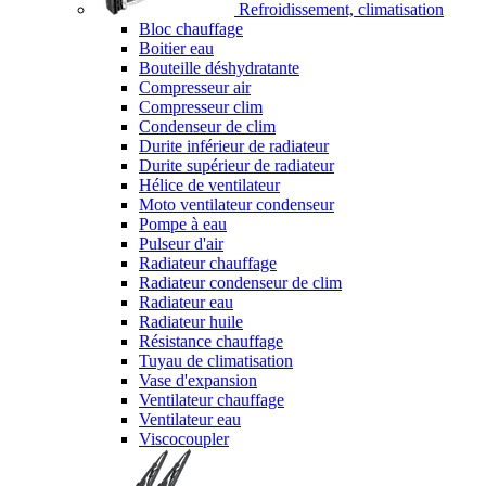
Refroidissement, climatisation
Bloc chauffage
Boitier eau
Bouteille déshydratante
Compresseur air
Compresseur clim
Condenseur de clim
Durite inférieur de radiateur
Durite supérieur de radiateur
Hélice de ventilateur
Moto ventilateur condenseur
Pompe à eau
Pulseur d'air
Radiateur chauffage
Radiateur condenseur de clim
Radiateur eau
Radiateur huile
Résistance chauffage
Tuyau de climatisation
Vase d'expansion
Ventilateur chauffage
Ventilateur eau
Viscocoupler