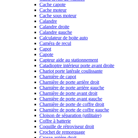
Cache capote
Cache moteur
Cache sous moteur
Calandre
Calandre droite
Calandre gauche
Calculateur de boite auto
Caméra de recul
Capot
Capote
Capteur aide au stationnement
Catadioptre intérieur porte avant droite
Chariot porte latérale coulissante
Charnière de capot
Charnière de porte arrière droit
Charnière de porte arrière gauche
Charnière de porte avant droit
Charnière de porte avant gauche
Charnière de porte de coffre droit
Charnière de porte de coffre gauche
Cloison de séparation (utilitaire)
Coffre à batterie
Coquille de rétroviseur droit
Crochet de remorquage
Crosse arrière droit