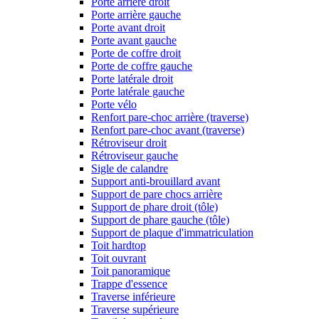
Porte arrière droit
Porte arrière gauche
Porte avant droit
Porte avant gauche
Porte de coffre droit
Porte de coffre gauche
Porte latérale droit
Porte latérale gauche
Porte vélo
Renfort pare-choc arrière (traverse)
Renfort pare-choc avant (traverse)
Rétroviseur droit
Rétroviseur gauche
Sigle de calandre
Support anti-brouillard avant
Support de pare chocs arrière
Support de phare droit (tôle)
Support de phare gauche (tôle)
Support de plaque d'immatriculation
Toit hardtop
Toit ouvrant
Toit panoramique
Trappe d'essence
Traverse inférieure
Traverse supérieure