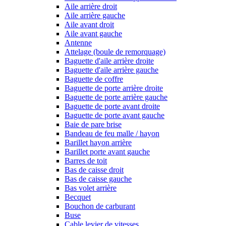
Aile arrière droit
Aile arrière gauche
Aile avant droit
Aile avant gauche
Antenne
Attelage (boule de remorquage)
Baguette d'aile arrière droite
Baguette d'aile arrière gauche
Baguette de coffre
Baguette de porte arrière droite
Baguette de porte arrière gauche
Baguette de porte avant droite
Baguette de porte avant gauche
Baie de pare brise
Bandeau de feu malle / hayon
Barillet hayon arrière
Barillet porte avant gauche
Barres de toit
Bas de caisse droit
Bas de caisse gauche
Bas volet arrière
Becquet
Bouchon de carburant
Buse
Cable levier de vitesses