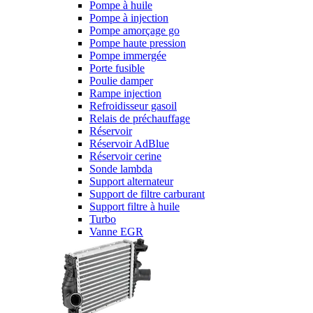
Pompe à huile
Pompe à injection
Pompe amorçage go
Pompe haute pression
Pompe immergée
Porte fusible
Poulie damper
Rampe injection
Refroidisseur gasoil
Relais de préchauffage
Réservoir
Réservoir AdBlue
Réservoir cerine
Sonde lambda
Support alternateur
Support de filtre carburant
Support filtre à huile
Turbo
Vanne EGR