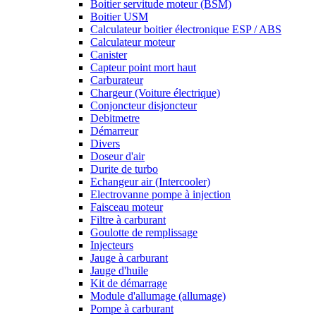
Boitier servitude moteur (BSM)
Boitier USM
Calculateur boitier électronique ESP / ABS
Calculateur moteur
Canister
Capteur point mort haut
Carburateur
Chargeur (Voiture électrique)
Conjoncteur disjoncteur
Debitmetre
Démarreur
Divers
Doseur d'air
Durite de turbo
Echangeur air (Intercooler)
Electrovanne pompe à injection
Faisceau moteur
Filtre à carburant
Goulotte de remplissage
Injecteurs
Jauge à carburant
Jauge d'huile
Kit de démarrage
Module d'allumage (allumage)
Pompe à carburant