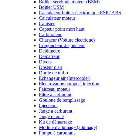
Boitier servitude moteur (BSM)
Boitier USM
Calculateur boitier électronique ESP / ABS
Calculateur moteur
Canister
Capteur point mort haut
Carburateur
Chargeur (Voiture électrique)
Conjoncteur disjoncteur
Debitmetre
Démarreur
Divers
Doseur d'air
Durite de turbo
Echangeur air (Intercooler)
Electrovanne pompe à injection
Faisceau moteur
Filtre à carburant
Goulotte de remplissage
Injecteurs
Jauge à carburant
Jauge d'huile
Kit de démarrage
Module d'allumage (allumage)
Pompe à carburant