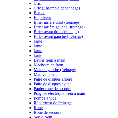
Cric
Cric (Ensemble depannage)
Ecrous
Enjoliveur
Étrier arrière droit (freinage)
Étrier arrière gauche (freinage)
Étrier avant droit (freinage)
Étrier avant gauche (freinage)
Jante
Jante
Jante
Jante
Levier frein à main
Machoire de frein
Maitre cylindre (freinage)
Manivelle cric
Paire de disques arrière
Paire de disques avant
Panier roue de secours
Poignée électrique frein à main
Pompe à vide
Répartiteur de freinage
Roue
Roue de secours
Servo frein