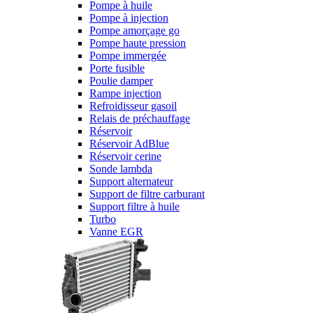
Pompe à huile
Pompe à injection
Pompe amorçage go
Pompe haute pression
Pompe immergée
Porte fusible
Poulie damper
Rampe injection
Refroidisseur gasoil
Relais de préchauffage
Réservoir
Réservoir AdBlue
Réservoir cerine
Sonde lambda
Support alternateur
Support de filtre carburant
Support filtre à huile
Turbo
Vanne EGR