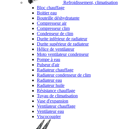
Refroidissement, climatisation
Bloc chauffage
Boitier eau
Bouteille déshydratante
Compresseur air
Compresseur clim
Condenseur de clim
Durite inférieur de radiateur
Durite supérieur de radiateur
Hélice de ventilateur
Moto ventilateur condenseur
Pompe à eau
Pulseur d'air
Radiateur chauffage
Radiateur condenseur de clim
Radiateur eau
Radiateur huile
Résistance chauffage
Tuyau de climatisation
Vase d'expansion
Ventilateur chauffage
Ventilateur eau
Viscocoupler