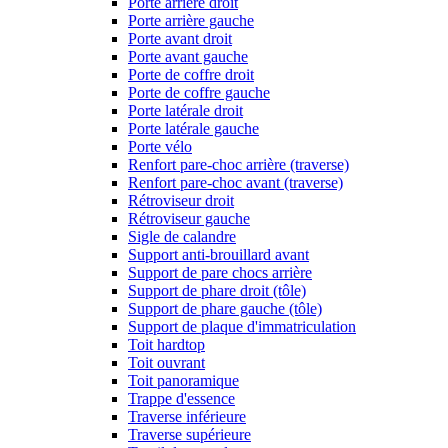
Porte arrière droit
Porte arrière gauche
Porte avant droit
Porte avant gauche
Porte de coffre droit
Porte de coffre gauche
Porte latérale droit
Porte latérale gauche
Porte vélo
Renfort pare-choc arrière (traverse)
Renfort pare-choc avant (traverse)
Rétroviseur droit
Rétroviseur gauche
Sigle de calandre
Support anti-brouillard avant
Support de pare chocs arrière
Support de phare droit (tôle)
Support de phare gauche (tôle)
Support de plaque d'immatriculation
Toit hardtop
Toit ouvrant
Toit panoramique
Trappe d'essence
Traverse inférieure
Traverse supérieure