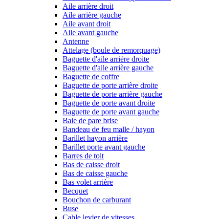
Aile arrière droit
Aile arrière gauche
Aile avant droit
Aile avant gauche
Antenne
Attelage (boule de remorquage)
Baguette d'aile arrière droite
Baguette d'aile arrière gauche
Baguette de coffre
Baguette de porte arrière droite
Baguette de porte arrière gauche
Baguette de porte avant droite
Baguette de porte avant gauche
Baie de pare brise
Bandeau de feu malle / hayon
Barillet hayon arrière
Barillet porte avant gauche
Barres de toit
Bas de caisse droit
Bas de caisse gauche
Bas volet arrière
Becquet
Bouchon de carburant
Buse
Cable levier de vitesses