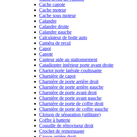
Cache capote
Cache moteur
Cache sous moteur
Calandre
Calandre droite
Calandre gauche
Calculateur de boite auto
Caméra de recul
Capot
Capote
Capteur aide au stationnement
Catadioptre intérieur porte avant droite
Chariot porte latérale coulissante
Charnière de capot
Charnière de porte arrière droit
Charnière de porte arrière gauche
Charnière de porte avant droit
Charnière de porte avant gauche
Charnière de porte de coffre droit
Charnière de porte de coffre gauche
Cloison de séparation (utilitaire)
Coffre à batterie
Coquille de rétroviseur droit
Crochet de remorquage
Crosse arrière droit