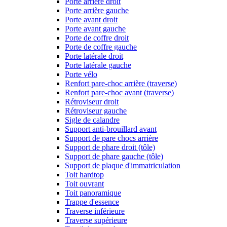
Porte arrière droit
Porte arrière gauche
Porte avant droit
Porte avant gauche
Porte de coffre droit
Porte de coffre gauche
Porte latérale droit
Porte latérale gauche
Porte vélo
Renfort pare-choc arrière (traverse)
Renfort pare-choc avant (traverse)
Rétroviseur droit
Rétroviseur gauche
Sigle de calandre
Support anti-brouillard avant
Support de pare chocs arrière
Support de phare droit (tôle)
Support de phare gauche (tôle)
Support de plaque d'immatriculation
Toit hardtop
Toit ouvrant
Toit panoramique
Trappe d'essence
Traverse inférieure
Traverse supérieure