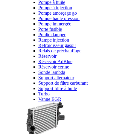
Pompe à huile
Pompe à injection
Pompe amorçage go
Pompe haute pression
Pompe immergée
Porte fusible
Poulie damper
Rampe injection
Refroidisseur gasoil
Relais de préchauffage
Réservoir
Réservoir AdBlue
Réservoir cerine
Sonde lambda
Support alternateur
Support de filtre carburant
Support filtre à huile
Turbo
Vanne EGR