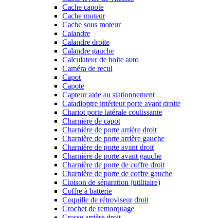
Cache capote
Cache moteur
Cache sous moteur
Calandre
Calandre droite
Calandre gauche
Calculateur de boite auto
Caméra de recul
Capot
Capote
Capteur aide au stationnement
Catadioptre intérieur porte avant droite
Chariot porte latérale coulissante
Charnière de capot
Charnière de porte arrière droit
Charnière de porte arrière gauche
Charnière de porte avant droit
Charnière de porte avant gauche
Charnière de porte de coffre droit
Charnière de porte de coffre gauche
Cloison de séparation (utilitaire)
Coffre à batterie
Coquille de rétroviseur droit
Crochet de remorquage
Crosse arrière droit