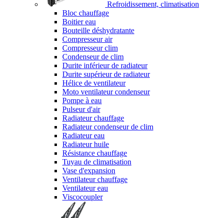
Refroidissement, climatisation
Bloc chauffage
Boitier eau
Bouteille déshydratante
Compresseur air
Compresseur clim
Condenseur de clim
Durite inférieur de radiateur
Durite supérieur de radiateur
Hélice de ventilateur
Moto ventilateur condenseur
Pompe à eau
Pulseur d'air
Radiateur chauffage
Radiateur condenseur de clim
Radiateur eau
Radiateur huile
Résistance chauffage
Tuyau de climatisation
Vase d'expansion
Ventilateur chauffage
Ventilateur eau
Viscocoupler