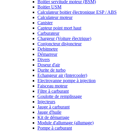
Boitier servitude moteur (BSM)
Boitier USM
Calculateur boitier électronique ESP / ABS
Calculateur moteur
Canister
Capteur point mort haut
Carburateur
Chargeur (Voiture électrique)
Conjoncteur disjoncteur
Debitmetre
Démarreur
Divers
Doseur d'air
Durite de turbo
Echangeur air (Intercooler)
Electrovanne pompe à injection
Faisceau moteur
Filtre à carburant
Goulotte de remplissage
Injecteurs
Jauge à carburant
Jauge d'huile
Kit de démarrage
Module d'allumage (allumage)
Pompe à carburant