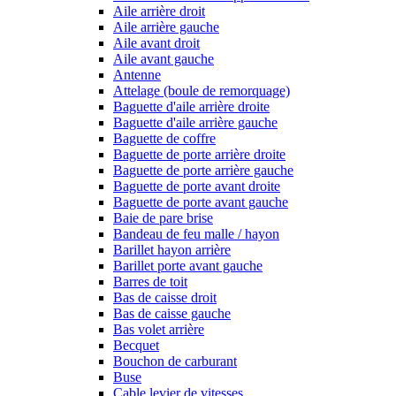
Aile arrière droit
Aile arrière gauche
Aile avant droit
Aile avant gauche
Antenne
Attelage (boule de remorquage)
Baguette d'aile arrière droite
Baguette d'aile arrière gauche
Baguette de coffre
Baguette de porte arrière droite
Baguette de porte arrière gauche
Baguette de porte avant droite
Baguette de porte avant gauche
Baie de pare brise
Bandeau de feu malle / hayon
Barillet hayon arrière
Barillet porte avant gauche
Barres de toit
Bas de caisse droit
Bas de caisse gauche
Bas volet arrière
Becquet
Bouchon de carburant
Buse
Cable levier de vitesses