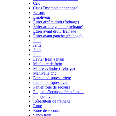
Cric
Cric (Ensemble depannage)
Ecrous
Enjoliveur
Étrier arrière droit (freinage)
Étrier arrière gauche (freinage)
Étrier avant droit (freinage)
Étrier avant gauche (freinage)
Jante
Jante
Jante
Jante
Levier frein à main
Machoire de frein
Maitre cylindre (freinage)
Manivelle cric
Paire de disques arrière
Paire de disques avant
Panier roue de secours
Poignée électrique frein à main
Pompe à vide
Répartiteur de freinage
Roue
Roue de secours
Servo frein