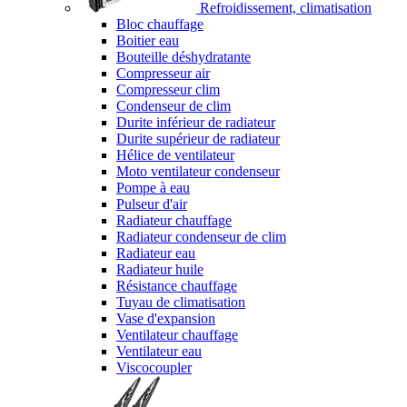
Refroidissement, climatisation
Bloc chauffage
Boitier eau
Bouteille déshydratante
Compresseur air
Compresseur clim
Condenseur de clim
Durite inférieur de radiateur
Durite supérieur de radiateur
Hélice de ventilateur
Moto ventilateur condenseur
Pompe à eau
Pulseur d'air
Radiateur chauffage
Radiateur condenseur de clim
Radiateur eau
Radiateur huile
Résistance chauffage
Tuyau de climatisation
Vase d'expansion
Ventilateur chauffage
Ventilateur eau
Viscocoupler