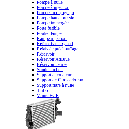
Pompe à huile
Pompe à injection
Pompe amorçage go
Pompe haute pression
Pompe immergée
Porte fusible
Poulie damper
Rampe injection
Refroidisseur gasoil
Relais de préchauffage
Réservoir
Réservoir AdBlue
Réservoir cerine
Sonde lambda
Support alternateur
Support de filtre carburant
Support filtre à huile
Turbo
Vanne EGR