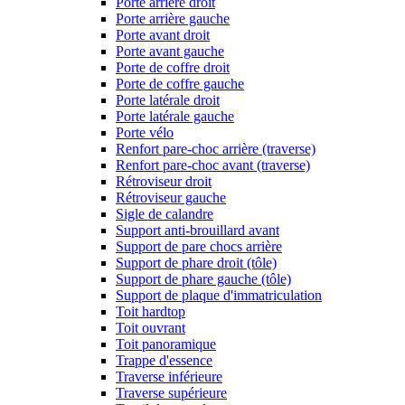
Porte arrière droit
Porte arrière gauche
Porte avant droit
Porte avant gauche
Porte de coffre droit
Porte de coffre gauche
Porte latérale droit
Porte latérale gauche
Porte vélo
Renfort pare-choc arrière (traverse)
Renfort pare-choc avant (traverse)
Rétroviseur droit
Rétroviseur gauche
Sigle de calandre
Support anti-brouillard avant
Support de pare chocs arrière
Support de phare droit (tôle)
Support de phare gauche (tôle)
Support de plaque d'immatriculation
Toit hardtop
Toit ouvrant
Toit panoramique
Trappe d'essence
Traverse inférieure
Traverse supérieure