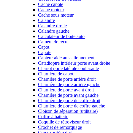
Cache capote
Cache moteur
Cache sous moteur
Calandre
Calandre droite
Calandre gauche
Calculateur de boite auto
Caméra de recul
Capot
Capote
Capteur aide au stationnement
Catadioptre intérieur porte avant droite
Chariot porte latérale coulissante
Charnière de capot
Charnière de porte arrière droit
Charnière de porte arrière gauche
Charnière de porte avant droit
Charnière de porte avant gauche
Charnière de porte de coffre droit
Charnière de porte de coffre gauche
Cloison de séparation (utilitaire)
Coffre à batterie
Coquille de rétroviseur droit
Crochet de remorquage
Crosse arrière droit