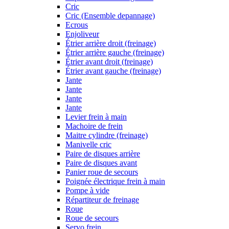
Cric
Cric (Ensemble depannage)
Ecrous
Enjoliveur
Étrier arrière droit (freinage)
Étrier arrière gauche (freinage)
Étrier avant droit (freinage)
Étrier avant gauche (freinage)
Jante
Jante
Jante
Jante
Levier frein à main
Machoire de frein
Maitre cylindre (freinage)
Manivelle cric
Paire de disques arrière
Paire de disques avant
Panier roue de secours
Poignée électrique frein à main
Pompe à vide
Répartiteur de freinage
Roue
Roue de secours
Servo frein