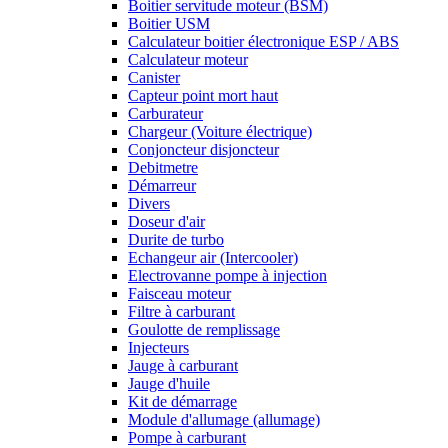
Boitier servitude moteur (BSM)
Boitier USM
Calculateur boitier électronique ESP / ABS
Calculateur moteur
Canister
Capteur point mort haut
Carburateur
Chargeur (Voiture électrique)
Conjoncteur disjoncteur
Debitmetre
Démarreur
Divers
Doseur d'air
Durite de turbo
Echangeur air (Intercooler)
Electrovanne pompe à injection
Faisceau moteur
Filtre à carburant
Goulotte de remplissage
Injecteurs
Jauge à carburant
Jauge d'huile
Kit de démarrage
Module d'allumage (allumage)
Pompe à carburant