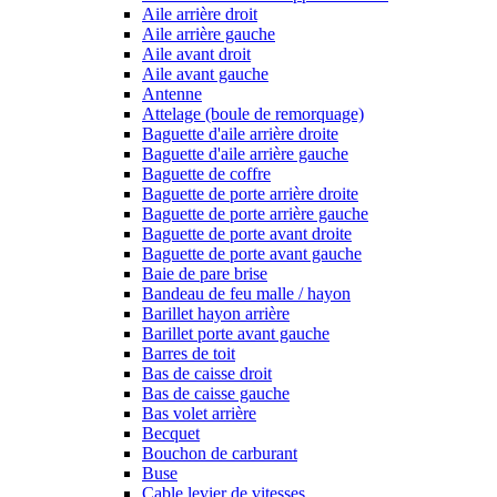
Aile arrière droit
Aile arrière gauche
Aile avant droit
Aile avant gauche
Antenne
Attelage (boule de remorquage)
Baguette d'aile arrière droite
Baguette d'aile arrière gauche
Baguette de coffre
Baguette de porte arrière droite
Baguette de porte arrière gauche
Baguette de porte avant droite
Baguette de porte avant gauche
Baie de pare brise
Bandeau de feu malle / hayon
Barillet hayon arrière
Barillet porte avant gauche
Barres de toit
Bas de caisse droit
Bas de caisse gauche
Bas volet arrière
Becquet
Bouchon de carburant
Buse
Cable levier de vitesses