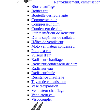
Refroidissement, climatisation
Bloc chauffage
Boitier eau
Bouteille déshydratante
Compresseur air
Compresseur clim
Condenseur de clim
Durite inférieur de radiateur
Durite supérieur de radiateur
Hélice de ventilateur
Moto ventilateur condenseur
Pompe à eau
Pulseur d'air
Radiateur chauffage
Radiateur condenseur de clim
Radiateur eau
Radiateur huile
Résistance chauffage
Tuyau de climatisation
Vase d'expansion
Ventilateur chauffage
Ventilateur eau
Viscocoupler