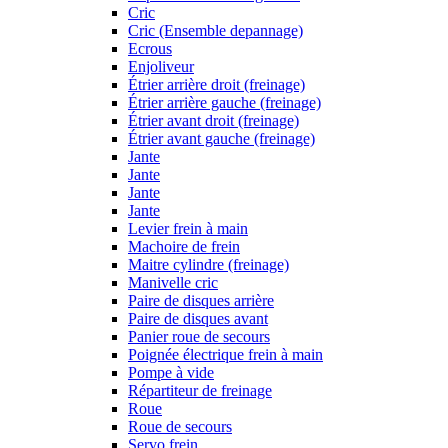
Cric
Cric (Ensemble depannage)
Ecrous
Enjoliveur
Étrier arrière droit (freinage)
Étrier arrière gauche (freinage)
Étrier avant droit (freinage)
Étrier avant gauche (freinage)
Jante
Jante
Jante
Jante
Levier frein à main
Machoire de frein
Maitre cylindre (freinage)
Manivelle cric
Paire de disques arrière
Paire de disques avant
Panier roue de secours
Poignée électrique frein à main
Pompe à vide
Répartiteur de freinage
Roue
Roue de secours
Servo frein