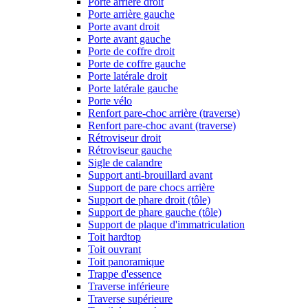
Porte arrière droit
Porte arrière gauche
Porte avant droit
Porte avant gauche
Porte de coffre droit
Porte de coffre gauche
Porte latérale droit
Porte latérale gauche
Porte vélo
Renfort pare-choc arrière (traverse)
Renfort pare-choc avant (traverse)
Rétroviseur droit
Rétroviseur gauche
Sigle de calandre
Support anti-brouillard avant
Support de pare chocs arrière
Support de phare droit (tôle)
Support de phare gauche (tôle)
Support de plaque d'immatriculation
Toit hardtop
Toit ouvrant
Toit panoramique
Trappe d'essence
Traverse inférieure
Traverse supérieure