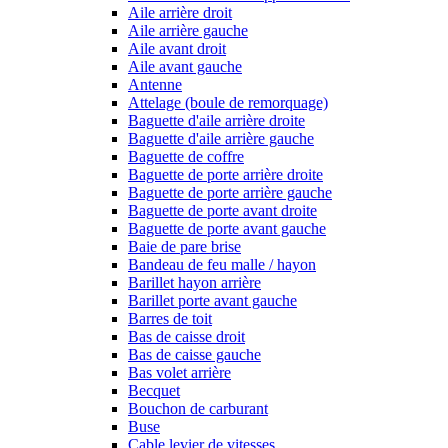
Aile arrière droit
Aile arrière gauche
Aile avant droit
Aile avant gauche
Antenne
Attelage (boule de remorquage)
Baguette d'aile arrière droite
Baguette d'aile arrière gauche
Baguette de coffre
Baguette de porte arrière droite
Baguette de porte arrière gauche
Baguette de porte avant droite
Baguette de porte avant gauche
Baie de pare brise
Bandeau de feu malle / hayon
Barillet hayon arrière
Barillet porte avant gauche
Barres de toit
Bas de caisse droit
Bas de caisse gauche
Bas volet arrière
Becquet
Bouchon de carburant
Buse
Cable levier de vitesses