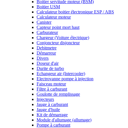
Boitier servitude moteur (BSM)
Boitier USM
Calculateur boitier électronique ESP / ABS
Calculateur moteur
Canister
Capteur point mort haut
Carburateur
Chargeur (Voiture électrique)
Conjoncteur disjoncteur
Debitmetre
Démarreur
Divers
Doseur d'air
Durite de turbo
Echangeur air (Intercooler)
Electrovanne pompe à injection
Faisceau moteur
Filtre à carburant
Goulotte de remplissage
Injecteurs
Jauge à carburant
Jauge d'huile
Kit de démarrage
Module d'allumage (allumage)
Pompe à carburant