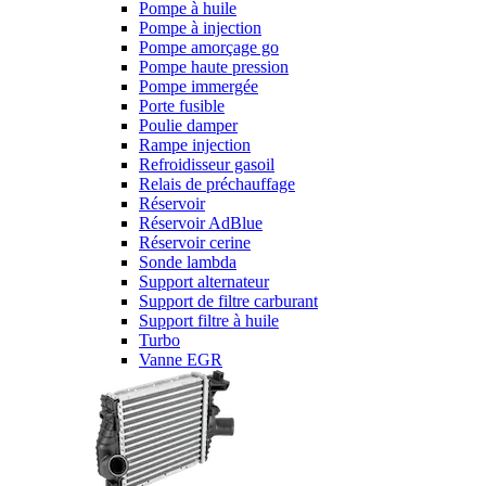
Pompe à huile
Pompe à injection
Pompe amorçage go
Pompe haute pression
Pompe immergée
Porte fusible
Poulie damper
Rampe injection
Refroidisseur gasoil
Relais de préchauffage
Réservoir
Réservoir AdBlue
Réservoir cerine
Sonde lambda
Support alternateur
Support de filtre carburant
Support filtre à huile
Turbo
Vanne EGR