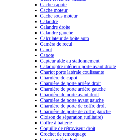
Cache capote
Cache moteur
Cache sous moteur
Calandre
Calandre droite
Calandre gauche
Calculateur de boite auto
Caméra de recul
Capot
Capote
Capteur aide au stationnement
Catadioptre intérieur porte avant droite
Chariot porte latérale coulissante
Charnière de capot
Charnière de porte arrière droit
Charnière de porte arrière gauche
Charnière de porte avant droit
Charnière de porte avant gauche
Charnière de porte de coffre droit
Charnière de porte de coffre gauche
Cloison de séparation (utilitaire)
Coffre à batterie
Coquille de rétroviseur droit
Crochet de remorquage
Crosse arrière droit