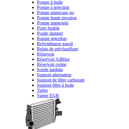
Pompe à huile
Pompe à injection
Pompe amorçage go
Pompe haute pression
Pompe immergée
Porte fusible
Poulie damper
Rampe injection
Refroidisseur gasoil
Relais de préchauffage
Réservoir
Réservoir AdBlue
Réservoir cerine
Sonde lambda
Support alternateur
Support de filtre carburant
Support filtre à huile
Turbo
Vanne EGR