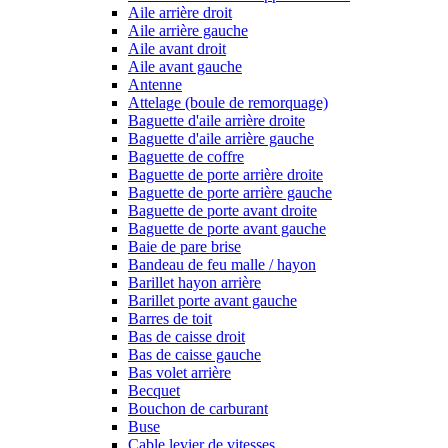
Aile arrière droit
Aile arrière gauche
Aile avant droit
Aile avant gauche
Antenne
Attelage (boule de remorquage)
Baguette d'aile arrière droite
Baguette d'aile arrière gauche
Baguette de coffre
Baguette de porte arrière droite
Baguette de porte arrière gauche
Baguette de porte avant droite
Baguette de porte avant gauche
Baie de pare brise
Bandeau de feu malle / hayon
Barillet hayon arrière
Barillet porte avant gauche
Barres de toit
Bas de caisse droit
Bas de caisse gauche
Bas volet arrière
Becquet
Bouchon de carburant
Buse
Cable levier de vitesses