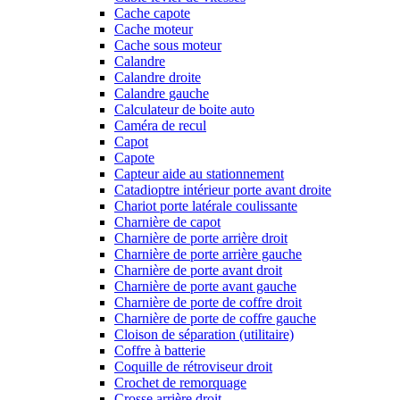
Cache capote
Cache moteur
Cache sous moteur
Calandre
Calandre droite
Calandre gauche
Calculateur de boite auto
Caméra de recul
Capot
Capote
Capteur aide au stationnement
Catadioptre intérieur porte avant droite
Chariot porte latérale coulissante
Charnière de capot
Charnière de porte arrière droit
Charnière de porte arrière gauche
Charnière de porte avant droit
Charnière de porte avant gauche
Charnière de porte de coffre droit
Charnière de porte de coffre gauche
Cloison de séparation (utilitaire)
Coffre à batterie
Coquille de rétroviseur droit
Crochet de remorquage
Crosse arrière droit