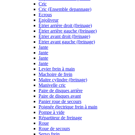
Cric
Cric (Ensemble depannage)
Ecrous
Enjoliveur
Étrier arrière droit (freinage)
Étrier arrière gauche (freinage)
Étrier avant droit (freinage)
Étrier avant gauche (freinage)
Jante
Jante
Jante
Jante
Levier frein à main
Machoire de frein
Maitre cylindre (freinage)
Manivelle cric
Paire de disques arrière
Paire de disques avant
Panier roue de secours
Poignée électrique frein à main
Pompe à vide
Répartiteur de freinage
Roue
Roue de secours
Servo frein