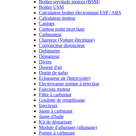
Boitier servitude moteur (BSM)
Boitier USM
Calculateur boitier électronique ESP / ABS
Calculateur moteur
Canister
Capteur point mort haut
Carburateur
Chargeur (Voiture électrique)
Conjoncteur disjoncteur
Debitmetre
Démarreur
Divers
Doseur d'air
Durite de turbo
Echangeur air (Intercooler)
Electrovanne pompe à injection
Faisceau moteur
Filtre à carburant
Goulotte de remplissage
Injecteurs
Jauge à carburant
Jauge d'huile
Kit de démarrage
Module d'allumage (allumage)
Pompe à carburant