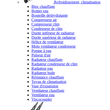
Refroidissement, climatisation
Bloc chauffage
Boitier eau
Bouteille déshydratante
Compresseur air
Compresseur clim
Condenseur de clim
Durite inférieur de radiateur
Durite supérieur de radiateur
Hélice de ventilateur
Moto ventilateur condenseur
Pompe à eau
Pulseur d'air
Radiateur chauffage
Radiateur condenseur de clim
Radiateur eau
Radiateur huile
Résistance chauffage
Tuyau de climatisation
Vase d'expansion
Ventilateur chauffage
Ventilateur eau
Viscocoupler