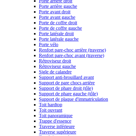
Porte arrière droit
Porte arrière gauche
Porte avant droit
Porte avant gauche
Porte de coffre droit
Porte de coffre gauche
Porte latérale droit
Porte latérale gauche
Porte vélo
Renfort pare-choc arrière (traverse)
Renfort pare-choc avant (traverse)
Rétroviseur droit
Rétroviseur gauche
Sigle de calandre
Support anti-brouillard avant
Support de pare chocs arrière
Support de phare droit (tôle)
Support de phare gauche (tôle)
Support de plaque d'immatriculation
Toit hardtop
Toit ouvrant
Toit panoramique
Trappe d'essence
Traverse inférieure
Traverse supérieure