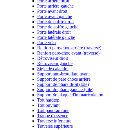
Porte arrière droit
Porte arrière gauche
Porte avant droit
Porte avant gauche
Porte de coffre droit
Porte de coffre gauche
Porte latérale droit
Porte latérale gauche
Porte vélo
Renfort pare-choc arrière (traverse)
Renfort pare-choc avant (traverse)
Rétroviseur droit
Rétroviseur gauche
Sigle de calandre
Support anti-brouillard avant
Support de pare chocs arrière
Support de phare droit (tôle)
Support de phare gauche (tôle)
Support de plaque d'immatriculation
Toit hardtop
Toit ouvrant
Toit panoramique
Trappe d'essence
Traverse inférieure
Traverse supérieure