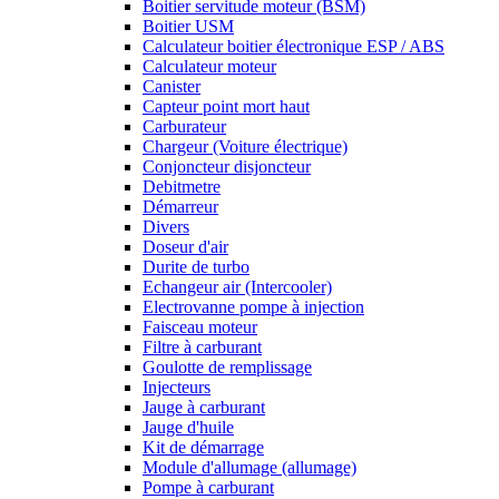
Boitier servitude moteur (BSM)
Boitier USM
Calculateur boitier électronique ESP / ABS
Calculateur moteur
Canister
Capteur point mort haut
Carburateur
Chargeur (Voiture électrique)
Conjoncteur disjoncteur
Debitmetre
Démarreur
Divers
Doseur d'air
Durite de turbo
Echangeur air (Intercooler)
Electrovanne pompe à injection
Faisceau moteur
Filtre à carburant
Goulotte de remplissage
Injecteurs
Jauge à carburant
Jauge d'huile
Kit de démarrage
Module d'allumage (allumage)
Pompe à carburant