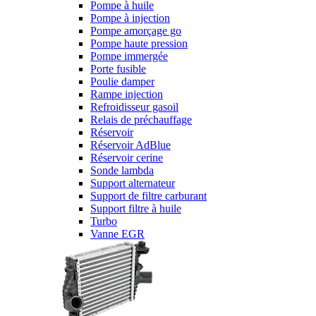
Pompe à huile
Pompe à injection
Pompe amorçage go
Pompe haute pression
Pompe immergée
Porte fusible
Poulie damper
Rampe injection
Refroidisseur gasoil
Relais de préchauffage
Réservoir
Réservoir AdBlue
Réservoir cerine
Sonde lambda
Support alternateur
Support de filtre carburant
Support filtre à huile
Turbo
Vanne EGR