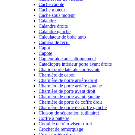
Cache capote
Cache moteur
Cache sous moteur
Calandre
Calandre droite
Calandre gauche
Calculateur de boite auto
Caméra de recul
Capot
Capote
Capteur aide au stationnement
Catadioptre intérieur porte avant droite
Chariot porte latérale coulissante
Charnière de capot
Charnière de porte arrière droit
Charnière de porte arrière gauche
Charnière de porte avant droit
Charnière de porte avant gauche
Charnière de porte de coffre droit
Charnière de porte de coffre gauche
Cloison de séparation (utilitaire)
Coffre à batterie
Coquille de rétroviseur droit
Crochet de remorquage
Crosse arrière droit