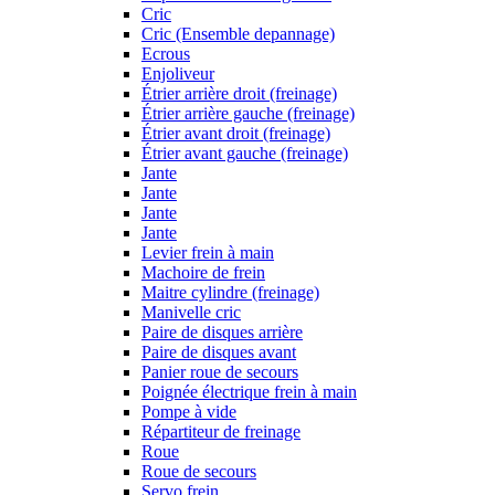
Cric
Cric (Ensemble depannage)
Ecrous
Enjoliveur
Étrier arrière droit (freinage)
Étrier arrière gauche (freinage)
Étrier avant droit (freinage)
Étrier avant gauche (freinage)
Jante
Jante
Jante
Jante
Levier frein à main
Machoire de frein
Maitre cylindre (freinage)
Manivelle cric
Paire de disques arrière
Paire de disques avant
Panier roue de secours
Poignée électrique frein à main
Pompe à vide
Répartiteur de freinage
Roue
Roue de secours
Servo frein