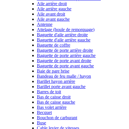
Aile arrière droit
Aile arrière gauche
Aile avant droit
Aile avant gauche
Antenne
Attelage (boule de remorquage)
Baguette d'aile arrière droite
Baguette d'aile arrière gauche
Baguette de coffre
Baguette de porte arrière droite
Baguette de porte arrière gauche
Baguette de porte avant droite
Baguette de porte avant gauche
Baie de pare brise
Bandeau de feu malle / hayon
Barillet hayon arrière
Barillet porte avant gauche
Barres de toit
Bas de caisse droit
Bas de caisse gauche
Bas volet arrière
Becquet
Bouchon de carburant
Buse
Cable levier de vitesses