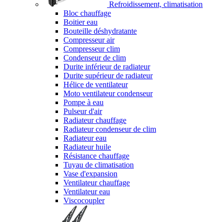
Refroidissement, climatisation
Bloc chauffage
Boitier eau
Bouteille déshydratante
Compresseur air
Compresseur clim
Condenseur de clim
Durite inférieur de radiateur
Durite supérieur de radiateur
Hélice de ventilateur
Moto ventilateur condenseur
Pompe à eau
Pulseur d'air
Radiateur chauffage
Radiateur condenseur de clim
Radiateur eau
Radiateur huile
Résistance chauffage
Tuyau de climatisation
Vase d'expansion
Ventilateur chauffage
Ventilateur eau
Viscocoupler