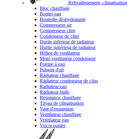
Refroidissement, climatisation
Bloc chauffage
Boitier eau
Bouteille déshydratante
Compresseur air
Compresseur clim
Condenseur de clim
Durite inférieur de radiateur
Durite supérieur de radiateur
Hélice de ventilateur
Moto ventilateur condenseur
Pompe à eau
Pulseur d'air
Radiateur chauffage
Radiateur condenseur de clim
Radiateur eau
Radiateur huile
Résistance chauffage
Tuyau de climatisation
Vase d'expansion
Ventilateur chauffage
Ventilateur eau
Viscocoupler