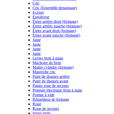
Cric
Cric (Ensemble depannage)
Ecrous
Enjoliveur
Étrier arrière droit (freinage)
Étrier arrière gauche (freinage)
Étrier avant droit (freinage)
Étrier avant gauche (freinage)
Jante
Jante
Jante
Jante
Levier frein à main
Machoire de frein
Maitre cylindre (freinage)
Manivelle cric
Paire de disques arrière
Paire de disques avant
Panier roue de secours
Poignée électrique frein à main
Pompe à vide
Répartiteur de freinage
Roue
Roue de secours
Servo frein