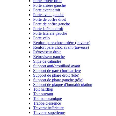
Porte arrière droit
Porte arrière gauche
Porte avant droit
Porte avant gauche
Porte de coffre droit
Porte de coffre gauche
Porte latérale droit
Porte latérale gauche
Porte vélo
Renfort pare-choc arrière (traverse)
Renfort pare-choc avant (traverse)
Rétroviseur droit
Rétroviseur gauche
Sigle de calandre
Support anti-brouillard avant
Support de pare chocs arrière
Support de phare droit (tôle)
Support de phare gauche (tôle)
Support de plaque d'immatriculation
Toit hardtop
Toit ouvrant
Toit panoramique
Trappe d'essence
Traverse inférieure
Traverse supérieure