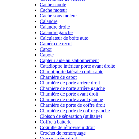
Cache capote
Cache moteur
Cache sous moteur
Calandre
Calandre droite
Calandre gauche
Calculateur de boite auto
Caméra de recul
Capot
Capote
Capteur aide au stationnement
Catadioptre intérieur porte avant droite
Chariot porte latérale coulissante
Charnière de capot
Charnière de porte arrière droit
Charnière de porte arrière gauche
Charnière de porte avant droit
Charnière de porte avant gauche
Charnière de porte de coffre droit
Charnière de porte de coffre gauche
Cloison de séparation (utilitaire)
Coffre à batterie
Coquille de rétroviseur droit
Crochet de remorquage
Crosse arrière droit