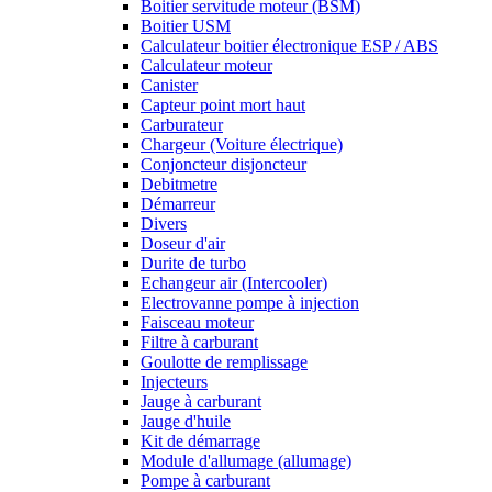
Boitier servitude moteur (BSM)
Boitier USM
Calculateur boitier électronique ESP / ABS
Calculateur moteur
Canister
Capteur point mort haut
Carburateur
Chargeur (Voiture électrique)
Conjoncteur disjoncteur
Debitmetre
Démarreur
Divers
Doseur d'air
Durite de turbo
Echangeur air (Intercooler)
Electrovanne pompe à injection
Faisceau moteur
Filtre à carburant
Goulotte de remplissage
Injecteurs
Jauge à carburant
Jauge d'huile
Kit de démarrage
Module d'allumage (allumage)
Pompe à carburant