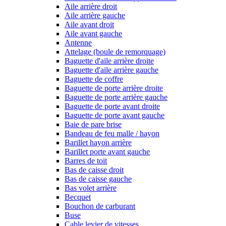
Aile arrière droit
Aile arrière gauche
Aile avant droit
Aile avant gauche
Antenne
Attelage (boule de remorquage)
Baguette d'aile arrière droite
Baguette d'aile arrière gauche
Baguette de coffre
Baguette de porte arrière droite
Baguette de porte arrière gauche
Baguette de porte avant droite
Baguette de porte avant gauche
Baie de pare brise
Bandeau de feu malle / hayon
Barillet hayon arrière
Barillet porte avant gauche
Barres de toit
Bas de caisse droit
Bas de caisse gauche
Bas volet arrière
Becquet
Bouchon de carburant
Buse
Cable levier de vitesses