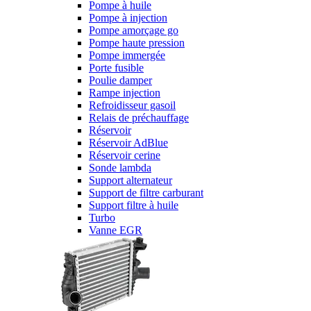
Pompe à huile
Pompe à injection
Pompe amorçage go
Pompe haute pression
Pompe immergée
Porte fusible
Poulie damper
Rampe injection
Refroidisseur gasoil
Relais de préchauffage
Réservoir
Réservoir AdBlue
Réservoir cerine
Sonde lambda
Support alternateur
Support de filtre carburant
Support filtre à huile
Turbo
Vanne EGR