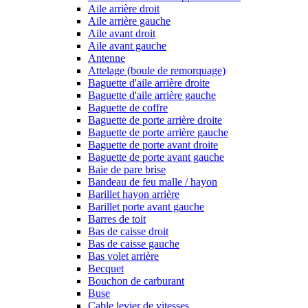
Aile arrière droit
Aile arrière gauche
Aile avant droit
Aile avant gauche
Antenne
Attelage (boule de remorquage)
Baguette d'aile arrière droite
Baguette d'aile arrière gauche
Baguette de coffre
Baguette de porte arrière droite
Baguette de porte arrière gauche
Baguette de porte avant droite
Baguette de porte avant gauche
Baie de pare brise
Bandeau de feu malle / hayon
Barillet hayon arrière
Barillet porte avant gauche
Barres de toit
Bas de caisse droit
Bas de caisse gauche
Bas volet arrière
Becquet
Bouchon de carburant
Buse
Cable levier de vitesses