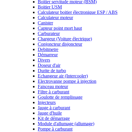
Boitier servitude moteur (BSM)
Boitier USM
Calculateur boitier électronique ESP / ABS
Calculateur moteur
Canister
Capteur point mort haut
Carburateur
Chargeur (Voiture électrique)
Conjoncteur disjoncteur
Debitmetre
Démarreur
Divers
Doseur d'air
Durite de turbo
Echangeur air (Intercooler)
Electrovanne pompe à injection
Faisceau moteur
Filtre à carburant
Goulotte de remplissage
Injecteurs
Jauge à carburant
Jauge d'huile
Kit de démarrage
Module d'allumage (allumage)
Pompe à carburant