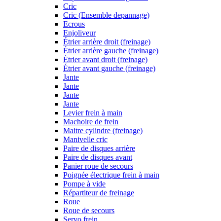
Cric
Cric (Ensemble depannage)
Ecrous
Enjoliveur
Étrier arrière droit (freinage)
Étrier arrière gauche (freinage)
Étrier avant droit (freinage)
Étrier avant gauche (freinage)
Jante
Jante
Jante
Jante
Levier frein à main
Machoire de frein
Maitre cylindre (freinage)
Manivelle cric
Paire de disques arrière
Paire de disques avant
Panier roue de secours
Poignée électrique frein à main
Pompe à vide
Répartiteur de freinage
Roue
Roue de secours
Servo frein