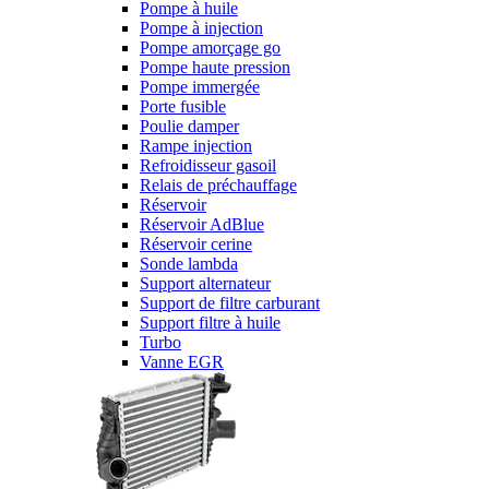
Pompe à huile
Pompe à injection
Pompe amorçage go
Pompe haute pression
Pompe immergée
Porte fusible
Poulie damper
Rampe injection
Refroidisseur gasoil
Relais de préchauffage
Réservoir
Réservoir AdBlue
Réservoir cerine
Sonde lambda
Support alternateur
Support de filtre carburant
Support filtre à huile
Turbo
Vanne EGR