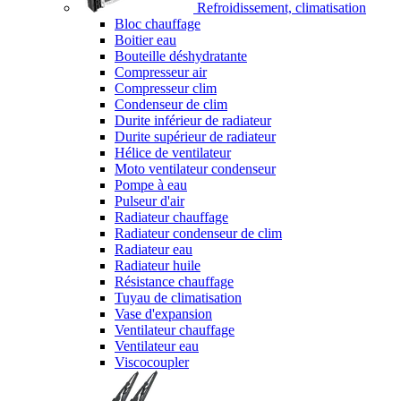
Refroidissement, climatisation
Bloc chauffage
Boitier eau
Bouteille déshydratante
Compresseur air
Compresseur clim
Condenseur de clim
Durite inférieur de radiateur
Durite supérieur de radiateur
Hélice de ventilateur
Moto ventilateur condenseur
Pompe à eau
Pulseur d'air
Radiateur chauffage
Radiateur condenseur de clim
Radiateur eau
Radiateur huile
Résistance chauffage
Tuyau de climatisation
Vase d'expansion
Ventilateur chauffage
Ventilateur eau
Viscocoupler