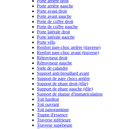
Porte arrière droit
Porte arrière gauche
Porte avant droit
Porte avant gauche
Porte de coffre droit
Porte de coffre gauche
Porte latérale droit
Porte latérale gauche
Porte vélo
Renfort pare-choc arrière (traverse)
Renfort pare-choc avant (traverse)
Rétroviseur droit
Rétroviseur gauche
Sigle de calandre
Support anti-brouillard avant
Support de pare chocs arrière
Support de phare droit (tôle)
Support de phare gauche (tôle)
Support de plaque d'immatriculation
Toit hardtop
Toit ouvrant
Toit panoramique
Trappe d'essence
Traverse inférieure
Traverse supérieure