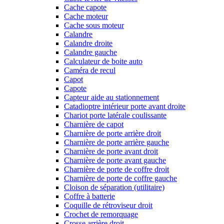
Cache capote
Cache moteur
Cache sous moteur
Calandre
Calandre droite
Calandre gauche
Calculateur de boite auto
Caméra de recul
Capot
Capote
Capteur aide au stationnement
Catadioptre intérieur porte avant droite
Chariot porte latérale coulissante
Charnière de capot
Charnière de porte arrière droit
Charnière de porte arrière gauche
Charnière de porte avant droit
Charnière de porte avant gauche
Charnière de porte de coffre droit
Charnière de porte de coffre gauche
Cloison de séparation (utilitaire)
Coffre à batterie
Coquille de rétroviseur droit
Crochet de remorquage
Crosse arrière droit