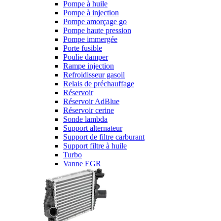
Pompe à huile
Pompe à injection
Pompe amorçage go
Pompe haute pression
Pompe immergée
Porte fusible
Poulie damper
Rampe injection
Refroidisseur gasoil
Relais de préchauffage
Réservoir
Réservoir AdBlue
Réservoir cerine
Sonde lambda
Support alternateur
Support de filtre carburant
Support filtre à huile
Turbo
Vanne EGR