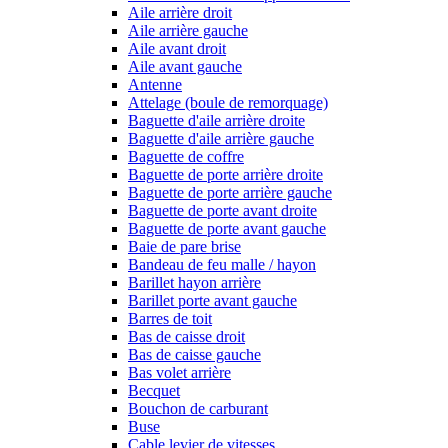
Aile arrière droit
Aile arrière gauche
Aile avant droit
Aile avant gauche
Antenne
Attelage (boule de remorquage)
Baguette d'aile arrière droite
Baguette d'aile arrière gauche
Baguette de coffre
Baguette de porte arrière droite
Baguette de porte arrière gauche
Baguette de porte avant droite
Baguette de porte avant gauche
Baie de pare brise
Bandeau de feu malle / hayon
Barillet hayon arrière
Barillet porte avant gauche
Barres de toit
Bas de caisse droit
Bas de caisse gauche
Bas volet arrière
Becquet
Bouchon de carburant
Buse
Cable levier de vitesses