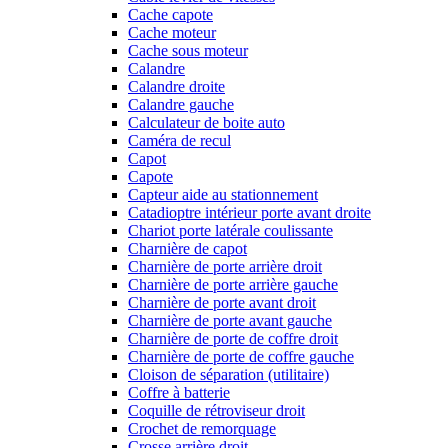
Cache capote
Cache moteur
Cache sous moteur
Calandre
Calandre droite
Calandre gauche
Calculateur de boite auto
Caméra de recul
Capot
Capote
Capteur aide au stationnement
Catadioptre intérieur porte avant droite
Chariot porte latérale coulissante
Charnière de capot
Charnière de porte arrière droit
Charnière de porte arrière gauche
Charnière de porte avant droit
Charnière de porte avant gauche
Charnière de porte de coffre droit
Charnière de porte de coffre gauche
Cloison de séparation (utilitaire)
Coffre à batterie
Coquille de rétroviseur droit
Crochet de remorquage
Crosse arrière droit