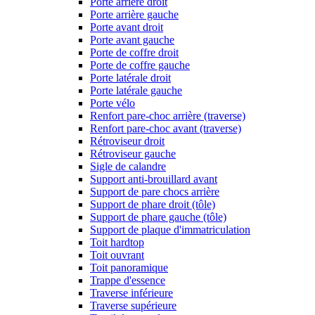
Porte arrière droit
Porte arrière gauche
Porte avant droit
Porte avant gauche
Porte de coffre droit
Porte de coffre gauche
Porte latérale droit
Porte latérale gauche
Porte vélo
Renfort pare-choc arrière (traverse)
Renfort pare-choc avant (traverse)
Rétroviseur droit
Rétroviseur gauche
Sigle de calandre
Support anti-brouillard avant
Support de pare chocs arrière
Support de phare droit (tôle)
Support de phare gauche (tôle)
Support de plaque d'immatriculation
Toit hardtop
Toit ouvrant
Toit panoramique
Trappe d'essence
Traverse inférieure
Traverse supérieure