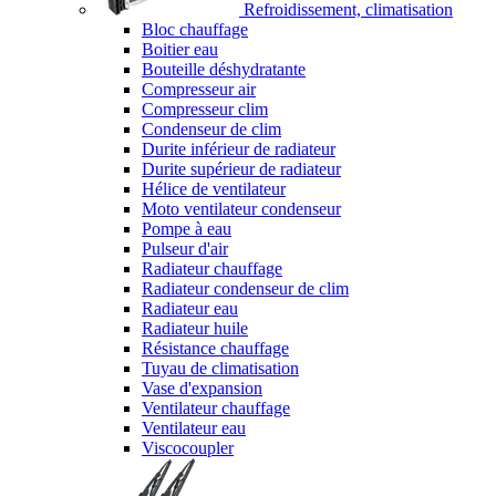
Refroidissement, climatisation
Bloc chauffage
Boitier eau
Bouteille déshydratante
Compresseur air
Compresseur clim
Condenseur de clim
Durite inférieur de radiateur
Durite supérieur de radiateur
Hélice de ventilateur
Moto ventilateur condenseur
Pompe à eau
Pulseur d'air
Radiateur chauffage
Radiateur condenseur de clim
Radiateur eau
Radiateur huile
Résistance chauffage
Tuyau de climatisation
Vase d'expansion
Ventilateur chauffage
Ventilateur eau
Viscocoupler