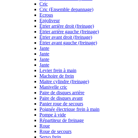
Cric
Cric (Ensemble depannage)
Ecrous
Enjoliveur
Étrier arrière droit (freinage)
Étrier arrière gauche (freinage)
Étrier avant droit (freinage)
Étrier avant gauche (freinage)
Jante
Jante
Jante
Jante
Levier frein à main
Machoire de frein
Maitre cylindre (freinage)
Manivelle cric
Paire de disques arrière
Paire de disques avant
Panier roue de secours
Poignée électrique frein à main
Pompe à vide
Répartiteur de freinage
Roue
Roue de secours
Servo frein