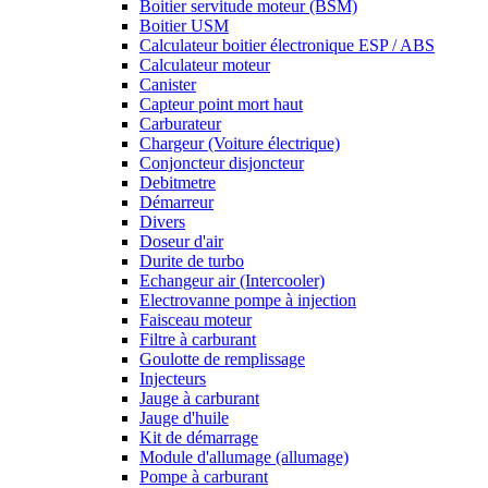
Boitier servitude moteur (BSM)
Boitier USM
Calculateur boitier électronique ESP / ABS
Calculateur moteur
Canister
Capteur point mort haut
Carburateur
Chargeur (Voiture électrique)
Conjoncteur disjoncteur
Debitmetre
Démarreur
Divers
Doseur d'air
Durite de turbo
Echangeur air (Intercooler)
Electrovanne pompe à injection
Faisceau moteur
Filtre à carburant
Goulotte de remplissage
Injecteurs
Jauge à carburant
Jauge d'huile
Kit de démarrage
Module d'allumage (allumage)
Pompe à carburant