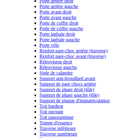
Porte arrière droit
Porte arrière gauche
Porte avant droit
Porte avant gauche
Porte de coffre droit
Porte de coffre gauche
Porte latérale droit
Porte latérale gauche
Porte vélo
Renfort pare-choc arrière (traverse)
Renfort pare-choc avant (traverse)
Rétroviseur droit
Rétroviseur gauche
Sigle de calandre
Support anti-brouillard avant
Support de pare chocs arrière
Support de phare droit (tôle)
Support de phare gauche (tôle)
Support de plaque d'immatriculation
Toit hardtop
Toit ouvrant
Toit panoramique
Trappe d'essence
Traverse inférieure
Traverse supérieure