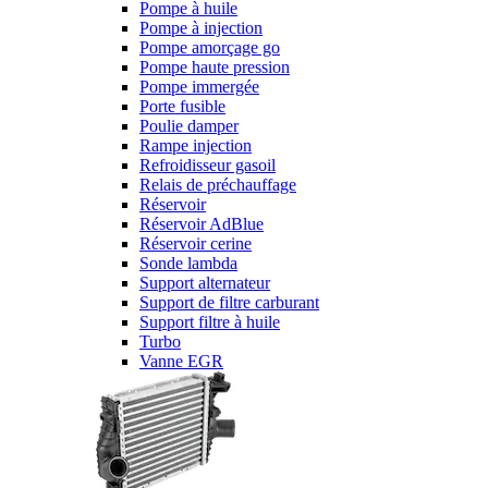
Pompe à huile
Pompe à injection
Pompe amorçage go
Pompe haute pression
Pompe immergée
Porte fusible
Poulie damper
Rampe injection
Refroidisseur gasoil
Relais de préchauffage
Réservoir
Réservoir AdBlue
Réservoir cerine
Sonde lambda
Support alternateur
Support de filtre carburant
Support filtre à huile
Turbo
Vanne EGR