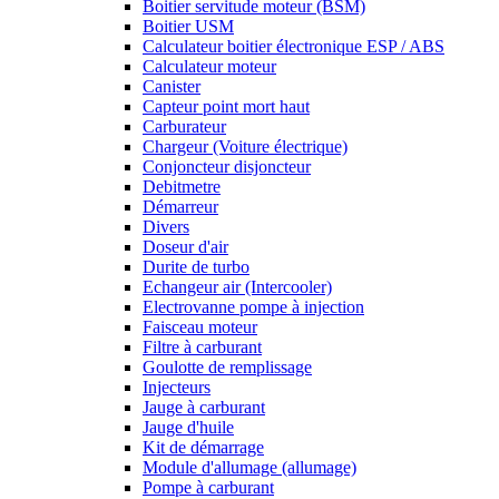
Boitier servitude moteur (BSM)
Boitier USM
Calculateur boitier électronique ESP / ABS
Calculateur moteur
Canister
Capteur point mort haut
Carburateur
Chargeur (Voiture électrique)
Conjoncteur disjoncteur
Debitmetre
Démarreur
Divers
Doseur d'air
Durite de turbo
Echangeur air (Intercooler)
Electrovanne pompe à injection
Faisceau moteur
Filtre à carburant
Goulotte de remplissage
Injecteurs
Jauge à carburant
Jauge d'huile
Kit de démarrage
Module d'allumage (allumage)
Pompe à carburant