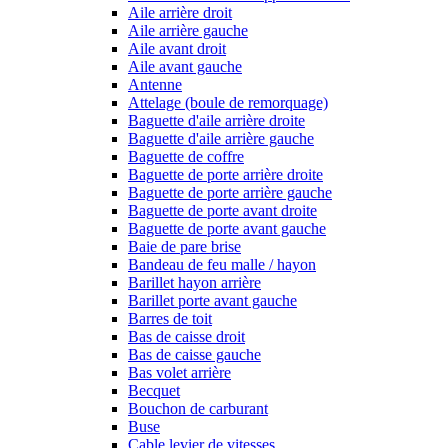
Aile arrière droit
Aile arrière gauche
Aile avant droit
Aile avant gauche
Antenne
Attelage (boule de remorquage)
Baguette d'aile arrière droite
Baguette d'aile arrière gauche
Baguette de coffre
Baguette de porte arrière droite
Baguette de porte arrière gauche
Baguette de porte avant droite
Baguette de porte avant gauche
Baie de pare brise
Bandeau de feu malle / hayon
Barillet hayon arrière
Barillet porte avant gauche
Barres de toit
Bas de caisse droit
Bas de caisse gauche
Bas volet arrière
Becquet
Bouchon de carburant
Buse
Cable levier de vitesses