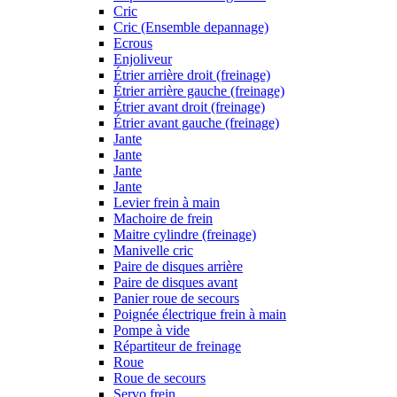
Cric
Cric (Ensemble depannage)
Ecrous
Enjoliveur
Étrier arrière droit (freinage)
Étrier arrière gauche (freinage)
Étrier avant droit (freinage)
Étrier avant gauche (freinage)
Jante
Jante
Jante
Jante
Levier frein à main
Machoire de frein
Maitre cylindre (freinage)
Manivelle cric
Paire de disques arrière
Paire de disques avant
Panier roue de secours
Poignée électrique frein à main
Pompe à vide
Répartiteur de freinage
Roue
Roue de secours
Servo frein