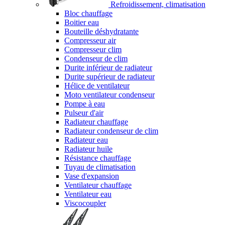
Refroidissement, climatisation
Bloc chauffage
Boitier eau
Bouteille déshydratante
Compresseur air
Compresseur clim
Condenseur de clim
Durite inférieur de radiateur
Durite supérieur de radiateur
Hélice de ventilateur
Moto ventilateur condenseur
Pompe à eau
Pulseur d'air
Radiateur chauffage
Radiateur condenseur de clim
Radiateur eau
Radiateur huile
Résistance chauffage
Tuyau de climatisation
Vase d'expansion
Ventilateur chauffage
Ventilateur eau
Viscocoupler