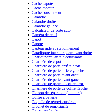
Cache capote
Cache moteur
Cache sous moteur
Calandre
Calandre droite
Calandre gauche
Calculateur de boite auto
Caméra de recul
Capot
Capote
Capteur aide au stationnement
Catadioptre intérieur porte avant droite
Chariot porte latérale coulissante
Charnière de capot
Charnière de porte arrière droit
Charnière de porte arrière gauche
Charnière de porte avant droit
Charnière de porte avant gauche
Charnière de porte de coffre droit
Charnière de porte de coffre gauche
Cloison de séparation (utilitaire)
Coffre à batterie
Coquille de rétroviseur droit
Crochet de remorquage
Crosse arrière droit