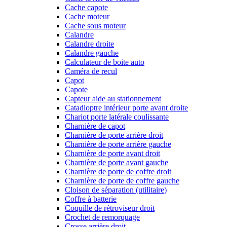
Cache capote
Cache moteur
Cache sous moteur
Calandre
Calandre droite
Calandre gauche
Calculateur de boite auto
Caméra de recul
Capot
Capote
Capteur aide au stationnement
Catadioptre intérieur porte avant droite
Chariot porte latérale coulissante
Charnière de capot
Charnière de porte arrière droit
Charnière de porte arrière gauche
Charnière de porte avant droit
Charnière de porte avant gauche
Charnière de porte de coffre droit
Charnière de porte de coffre gauche
Cloison de séparation (utilitaire)
Coffre à batterie
Coquille de rétroviseur droit
Crochet de remorquage
Crosse arrière droit