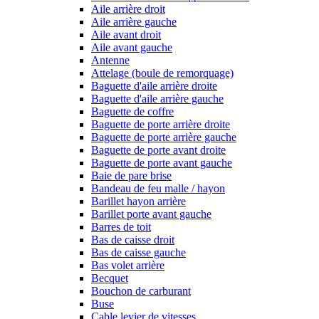
Aile arrière droit
Aile arrière gauche
Aile avant droit
Aile avant gauche
Antenne
Attelage (boule de remorquage)
Baguette d'aile arrière droite
Baguette d'aile arrière gauche
Baguette de coffre
Baguette de porte arrière droite
Baguette de porte arrière gauche
Baguette de porte avant droite
Baguette de porte avant gauche
Baie de pare brise
Bandeau de feu malle / hayon
Barillet hayon arrière
Barillet porte avant gauche
Barres de toit
Bas de caisse droit
Bas de caisse gauche
Bas volet arrière
Becquet
Bouchon de carburant
Buse
Cable levier de vitesses