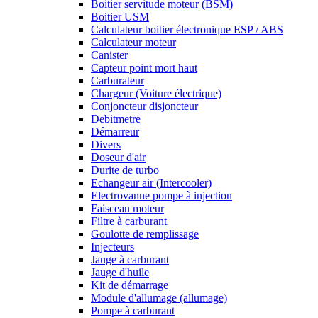
Boitier servitude moteur (BSM)
Boitier USM
Calculateur boitier électronique ESP / ABS
Calculateur moteur
Canister
Capteur point mort haut
Carburateur
Chargeur (Voiture électrique)
Conjoncteur disjoncteur
Debitmetre
Démarreur
Divers
Doseur d'air
Durite de turbo
Echangeur air (Intercooler)
Electrovanne pompe à injection
Faisceau moteur
Filtre à carburant
Goulotte de remplissage
Injecteurs
Jauge à carburant
Jauge d'huile
Kit de démarrage
Module d'allumage (allumage)
Pompe à carburant