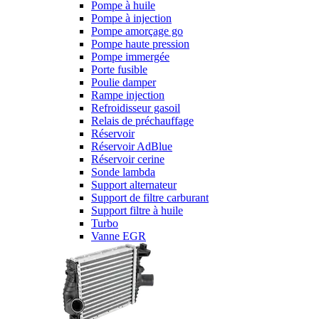
Pompe à huile
Pompe à injection
Pompe amorçage go
Pompe haute pression
Pompe immergée
Porte fusible
Poulie damper
Rampe injection
Refroidisseur gasoil
Relais de préchauffage
Réservoir
Réservoir AdBlue
Réservoir cerine
Sonde lambda
Support alternateur
Support de filtre carburant
Support filtre à huile
Turbo
Vanne EGR