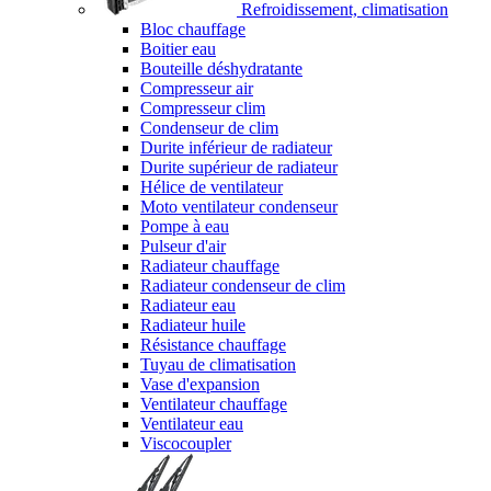
Refroidissement, climatisation
Bloc chauffage
Boitier eau
Bouteille déshydratante
Compresseur air
Compresseur clim
Condenseur de clim
Durite inférieur de radiateur
Durite supérieur de radiateur
Hélice de ventilateur
Moto ventilateur condenseur
Pompe à eau
Pulseur d'air
Radiateur chauffage
Radiateur condenseur de clim
Radiateur eau
Radiateur huile
Résistance chauffage
Tuyau de climatisation
Vase d'expansion
Ventilateur chauffage
Ventilateur eau
Viscocoupler