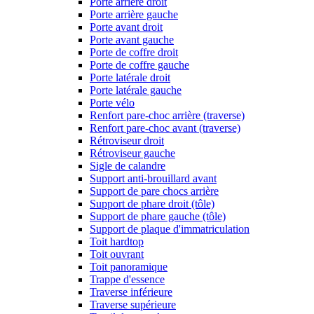
Porte arrière droit
Porte arrière gauche
Porte avant droit
Porte avant gauche
Porte de coffre droit
Porte de coffre gauche
Porte latérale droit
Porte latérale gauche
Porte vélo
Renfort pare-choc arrière (traverse)
Renfort pare-choc avant (traverse)
Rétroviseur droit
Rétroviseur gauche
Sigle de calandre
Support anti-brouillard avant
Support de pare chocs arrière
Support de phare droit (tôle)
Support de phare gauche (tôle)
Support de plaque d'immatriculation
Toit hardtop
Toit ouvrant
Toit panoramique
Trappe d'essence
Traverse inférieure
Traverse supérieure