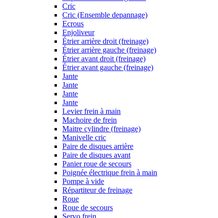
Cric
Cric (Ensemble depannage)
Ecrous
Enjoliveur
Étrier arrière droit (freinage)
Étrier arrière gauche (freinage)
Étrier avant droit (freinage)
Étrier avant gauche (freinage)
Jante
Jante
Jante
Jante
Levier frein à main
Machoire de frein
Maitre cylindre (freinage)
Manivelle cric
Paire de disques arrière
Paire de disques avant
Panier roue de secours
Poignée électrique frein à main
Pompe à vide
Répartiteur de freinage
Roue
Roue de secours
Servo frein