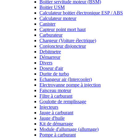
Boitier servitude moteur (BSM)
Boitier USM
Calculateur boitier électronique ESP / ABS
Calculateur moteur
Canister
Capteur point mort haut
Carburateur
Chargeur (Voiture électrique)
Conjoncteur disjoncteur
Debitmetre
Démarreur
Divers
Doseur d'air
Durite de turbo
Echangeur air (Intercooler)
Electrovanne pompe à injection
Faisceau moteur
Filtre à carburant
Goulotte de remplissage
Injecteurs
Jauge à carburant
Jauge d'huile
Kit de démarrage
Module d'allumage (allumage)
Pompe à carburant