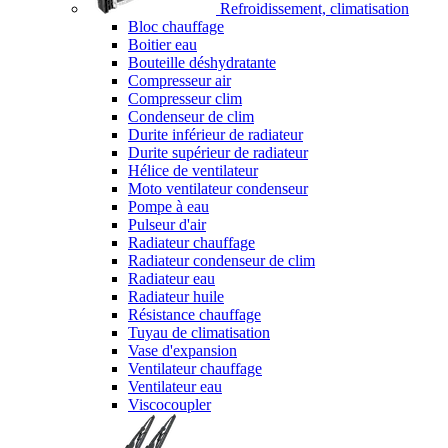
Refroidissement, climatisation
Bloc chauffage
Boitier eau
Bouteille déshydratante
Compresseur air
Compresseur clim
Condenseur de clim
Durite inférieur de radiateur
Durite supérieur de radiateur
Hélice de ventilateur
Moto ventilateur condenseur
Pompe à eau
Pulseur d'air
Radiateur chauffage
Radiateur condenseur de clim
Radiateur eau
Radiateur huile
Résistance chauffage
Tuyau de climatisation
Vase d'expansion
Ventilateur chauffage
Ventilateur eau
Viscocoupler