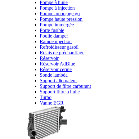
Pompe à huile
Pompe à injection
Pompe amorçage go
Pompe haute pression
Pompe immergée
Porte fusible
Poulie damper
Rampe injection
Refroidisseur gasoil
Relais de préchauffage
Réservoir
Réservoir AdBlue
Réservoir cerine
Sonde lambda
Support alternateur
Support de filtre carburant
Support filtre à huile
Turbo
Vanne EGR