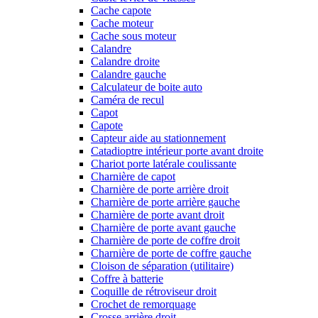
Cache capote
Cache moteur
Cache sous moteur
Calandre
Calandre droite
Calandre gauche
Calculateur de boite auto
Caméra de recul
Capot
Capote
Capteur aide au stationnement
Catadioptre intérieur porte avant droite
Chariot porte latérale coulissante
Charnière de capot
Charnière de porte arrière droit
Charnière de porte arrière gauche
Charnière de porte avant droit
Charnière de porte avant gauche
Charnière de porte de coffre droit
Charnière de porte de coffre gauche
Cloison de séparation (utilitaire)
Coffre à batterie
Coquille de rétroviseur droit
Crochet de remorquage
Crosse arrière droit