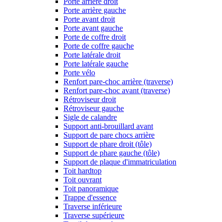
Porte arrière droit
Porte arrière gauche
Porte avant droit
Porte avant gauche
Porte de coffre droit
Porte de coffre gauche
Porte latérale droit
Porte latérale gauche
Porte vélo
Renfort pare-choc arrière (traverse)
Renfort pare-choc avant (traverse)
Rétroviseur droit
Rétroviseur gauche
Sigle de calandre
Support anti-brouillard avant
Support de pare chocs arrière
Support de phare droit (tôle)
Support de phare gauche (tôle)
Support de plaque d'immatriculation
Toit hardtop
Toit ouvrant
Toit panoramique
Trappe d'essence
Traverse inférieure
Traverse supérieure