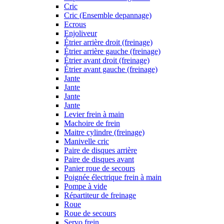
Cric
Cric (Ensemble depannage)
Ecrous
Enjoliveur
Étrier arrière droit (freinage)
Étrier arrière gauche (freinage)
Étrier avant droit (freinage)
Étrier avant gauche (freinage)
Jante
Jante
Jante
Jante
Levier frein à main
Machoire de frein
Maitre cylindre (freinage)
Manivelle cric
Paire de disques arrière
Paire de disques avant
Panier roue de secours
Poignée électrique frein à main
Pompe à vide
Répartiteur de freinage
Roue
Roue de secours
Servo frein