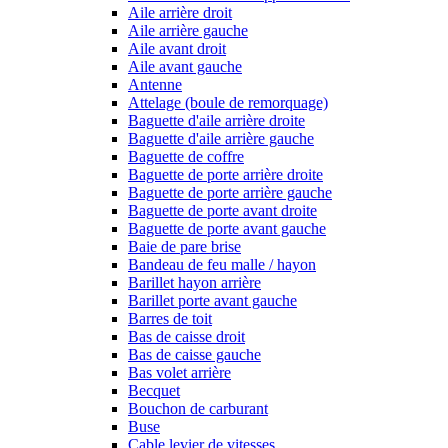
Aile arrière droit
Aile arrière gauche
Aile avant droit
Aile avant gauche
Antenne
Attelage (boule de remorquage)
Baguette d'aile arrière droite
Baguette d'aile arrière gauche
Baguette de coffre
Baguette de porte arrière droite
Baguette de porte arrière gauche
Baguette de porte avant droite
Baguette de porte avant gauche
Baie de pare brise
Bandeau de feu malle / hayon
Barillet hayon arrière
Barillet porte avant gauche
Barres de toit
Bas de caisse droit
Bas de caisse gauche
Bas volet arrière
Becquet
Bouchon de carburant
Buse
Cable levier de vitesses