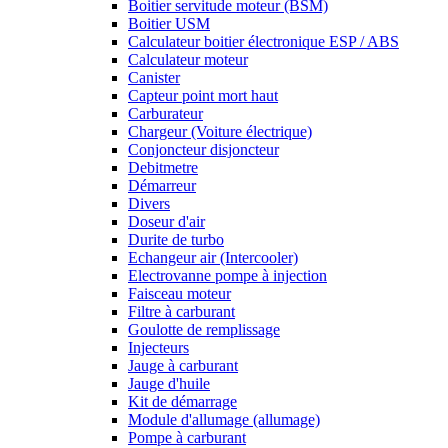
Boitier servitude moteur (BSM)
Boitier USM
Calculateur boitier électronique ESP / ABS
Calculateur moteur
Canister
Capteur point mort haut
Carburateur
Chargeur (Voiture électrique)
Conjoncteur disjoncteur
Debitmetre
Démarreur
Divers
Doseur d'air
Durite de turbo
Echangeur air (Intercooler)
Electrovanne pompe à injection
Faisceau moteur
Filtre à carburant
Goulotte de remplissage
Injecteurs
Jauge à carburant
Jauge d'huile
Kit de démarrage
Module d'allumage (allumage)
Pompe à carburant