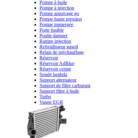
Pompe à huile
Pompe à injection
Pompe amorçage go
Pompe haute pression
Pompe immergée
Porte fusible
Poulie damper
Rampe injection
Refroidisseur gasoil
Relais de préchauffage
Réservoir
Réservoir AdBlue
Réservoir cerine
Sonde lambda
Support alternateur
Support de filtre carburant
Support filtre à huile
Turbo
Vanne EGR