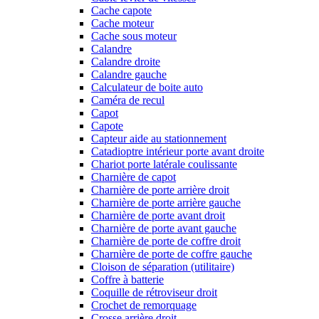
Cache capote
Cache moteur
Cache sous moteur
Calandre
Calandre droite
Calandre gauche
Calculateur de boite auto
Caméra de recul
Capot
Capote
Capteur aide au stationnement
Catadioptre intérieur porte avant droite
Chariot porte latérale coulissante
Charnière de capot
Charnière de porte arrière droit
Charnière de porte arrière gauche
Charnière de porte avant droit
Charnière de porte avant gauche
Charnière de porte de coffre droit
Charnière de porte de coffre gauche
Cloison de séparation (utilitaire)
Coffre à batterie
Coquille de rétroviseur droit
Crochet de remorquage
Crosse arrière droit