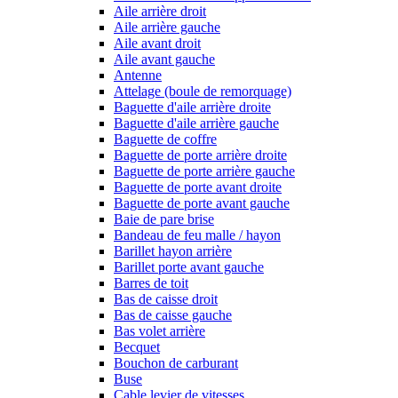
Aile arrière droit
Aile arrière gauche
Aile avant droit
Aile avant gauche
Antenne
Attelage (boule de remorquage)
Baguette d'aile arrière droite
Baguette d'aile arrière gauche
Baguette de coffre
Baguette de porte arrière droite
Baguette de porte arrière gauche
Baguette de porte avant droite
Baguette de porte avant gauche
Baie de pare brise
Bandeau de feu malle / hayon
Barillet hayon arrière
Barillet porte avant gauche
Barres de toit
Bas de caisse droit
Bas de caisse gauche
Bas volet arrière
Becquet
Bouchon de carburant
Buse
Cable levier de vitesses