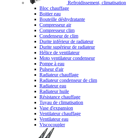
Refroidissement, climatisation
Bloc chauffage
Boitier eau
Bouteille déshydratante
Compresseur air
Compresseur clim
Condenseur de clim
Durite inférieur de radiateur
Durite supérieur de radiateur
Hélice de ventilateur
Moto ventilateur condenseur
Pompe à eau
Pulseur d'air
Radiateur chauffage
Radiateur condenseur de clim
Radiateur eau
Radiateur huile
Résistance chauffage
Tuyau de climatisation
Vase d'expansion
Ventilateur chauffage
Ventilateur eau
Viscocoupler