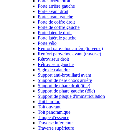
Porte arrière droit
Porte arrière gauche
Porte avant droit
Porte avant gauche
Porte de coffre droit
Porte de coffre gauche
Porte latérale droit
Porte latérale gauche
Porte vélo
Renfort pare-choc arrière (traverse)
Renfort pare-choc avant (traverse)
Rétroviseur droit
Rétroviseur gauche
Sigle de calandre
Support anti-brouillard avant
Support de pare chocs arrière
Support de phare droit (tôle)
Support de phare gauche (tôle)
Support de plaque d'immatriculation
Toit hardtop
Toit ouvrant
Toit panoramique
Trappe d'essence
Traverse inférieure
Traverse supérieure