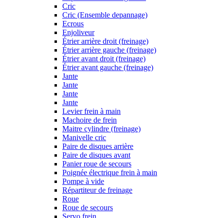
Cric
Cric (Ensemble depannage)
Ecrous
Enjoliveur
Étrier arrière droit (freinage)
Étrier arrière gauche (freinage)
Étrier avant droit (freinage)
Étrier avant gauche (freinage)
Jante
Jante
Jante
Jante
Levier frein à main
Machoire de frein
Maitre cylindre (freinage)
Manivelle cric
Paire de disques arrière
Paire de disques avant
Panier roue de secours
Poignée électrique frein à main
Pompe à vide
Répartiteur de freinage
Roue
Roue de secours
Servo frein