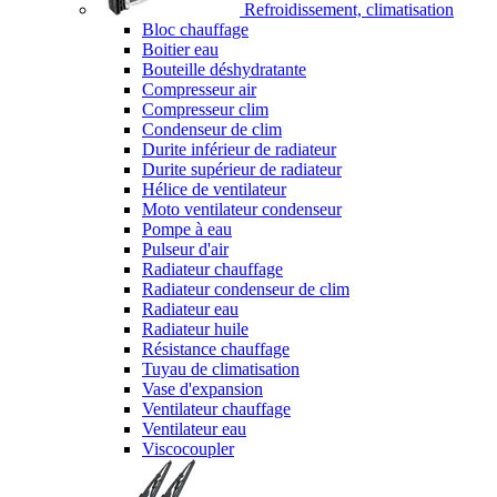
Refroidissement, climatisation
Bloc chauffage
Boitier eau
Bouteille déshydratante
Compresseur air
Compresseur clim
Condenseur de clim
Durite inférieur de radiateur
Durite supérieur de radiateur
Hélice de ventilateur
Moto ventilateur condenseur
Pompe à eau
Pulseur d'air
Radiateur chauffage
Radiateur condenseur de clim
Radiateur eau
Radiateur huile
Résistance chauffage
Tuyau de climatisation
Vase d'expansion
Ventilateur chauffage
Ventilateur eau
Viscocoupler