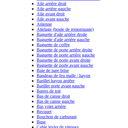
Aile arrière droit
Aile arrière gauche
Aile avant droit
Aile avant gauche
Antenne
Attelage (boule de remorquage)
Baguette d'aile arrière droite
Baguette d'aile arrière gauche
Baguette de coffre
Baguette de porte arrière droite
Baguette de porte arrière gauche
Baguette de porte avant droite
Baguette de porte avant gauche
Baie de pare brise
Bandeau de feu malle / hayon
Barillet hayon arrière
Barillet porte avant gauche
Barres de toit
Bas de caisse droit
Bas de caisse gauche
Bas volet arrière
Becquet
Bouchon de carburant
Buse
Cable levier de vitesses