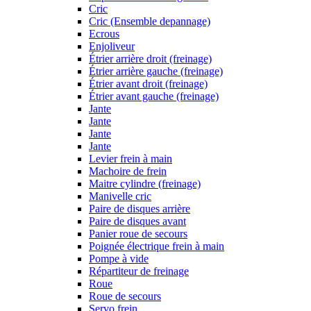
Cric
Cric (Ensemble depannage)
Ecrous
Enjoliveur
Étrier arrière droit (freinage)
Étrier arrière gauche (freinage)
Étrier avant droit (freinage)
Étrier avant gauche (freinage)
Jante
Jante
Jante
Jante
Levier frein à main
Machoire de frein
Maitre cylindre (freinage)
Manivelle cric
Paire de disques arrière
Paire de disques avant
Panier roue de secours
Poignée électrique frein à main
Pompe à vide
Répartiteur de freinage
Roue
Roue de secours
Servo frein