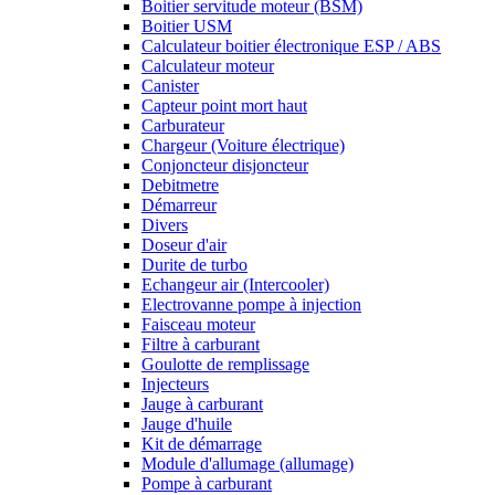
Boitier servitude moteur (BSM)
Boitier USM
Calculateur boitier électronique ESP / ABS
Calculateur moteur
Canister
Capteur point mort haut
Carburateur
Chargeur (Voiture électrique)
Conjoncteur disjoncteur
Debitmetre
Démarreur
Divers
Doseur d'air
Durite de turbo
Echangeur air (Intercooler)
Electrovanne pompe à injection
Faisceau moteur
Filtre à carburant
Goulotte de remplissage
Injecteurs
Jauge à carburant
Jauge d'huile
Kit de démarrage
Module d'allumage (allumage)
Pompe à carburant