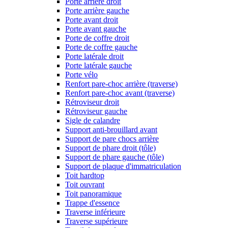
Porte arrière droit
Porte arrière gauche
Porte avant droit
Porte avant gauche
Porte de coffre droit
Porte de coffre gauche
Porte latérale droit
Porte latérale gauche
Porte vélo
Renfort pare-choc arrière (traverse)
Renfort pare-choc avant (traverse)
Rétroviseur droit
Rétroviseur gauche
Sigle de calandre
Support anti-brouillard avant
Support de pare chocs arrière
Support de phare droit (tôle)
Support de phare gauche (tôle)
Support de plaque d'immatriculation
Toit hardtop
Toit ouvrant
Toit panoramique
Trappe d'essence
Traverse inférieure
Traverse supérieure