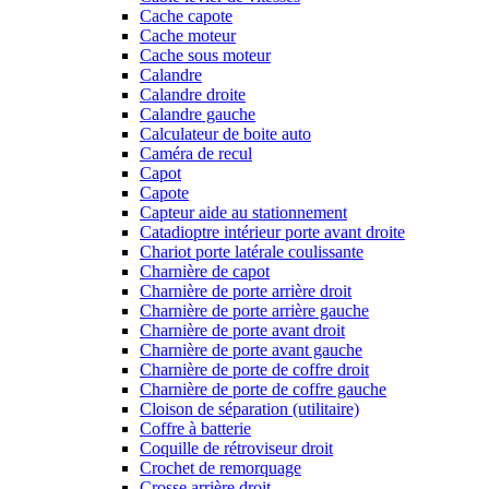
Cache capote
Cache moteur
Cache sous moteur
Calandre
Calandre droite
Calandre gauche
Calculateur de boite auto
Caméra de recul
Capot
Capote
Capteur aide au stationnement
Catadioptre intérieur porte avant droite
Chariot porte latérale coulissante
Charnière de capot
Charnière de porte arrière droit
Charnière de porte arrière gauche
Charnière de porte avant droit
Charnière de porte avant gauche
Charnière de porte de coffre droit
Charnière de porte de coffre gauche
Cloison de séparation (utilitaire)
Coffre à batterie
Coquille de rétroviseur droit
Crochet de remorquage
Crosse arrière droit