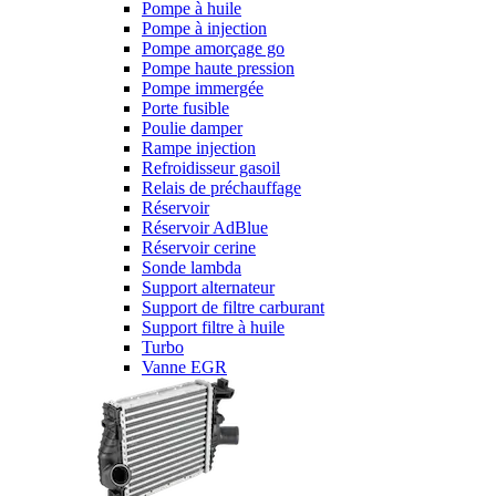
Pompe à huile
Pompe à injection
Pompe amorçage go
Pompe haute pression
Pompe immergée
Porte fusible
Poulie damper
Rampe injection
Refroidisseur gasoil
Relais de préchauffage
Réservoir
Réservoir AdBlue
Réservoir cerine
Sonde lambda
Support alternateur
Support de filtre carburant
Support filtre à huile
Turbo
Vanne EGR