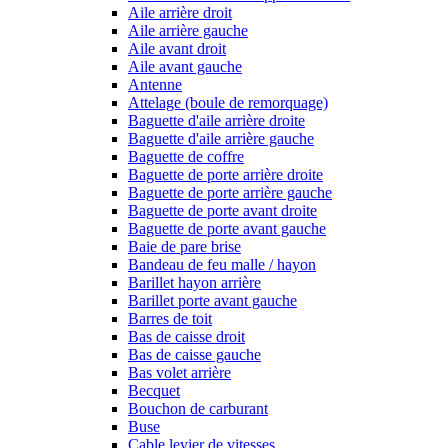
Aile arrière droit
Aile arrière gauche
Aile avant droit
Aile avant gauche
Antenne
Attelage (boule de remorquage)
Baguette d'aile arrière droite
Baguette d'aile arrière gauche
Baguette de coffre
Baguette de porte arrière droite
Baguette de porte arrière gauche
Baguette de porte avant droite
Baguette de porte avant gauche
Baie de pare brise
Bandeau de feu malle / hayon
Barillet hayon arrière
Barillet porte avant gauche
Barres de toit
Bas de caisse droit
Bas de caisse gauche
Bas volet arrière
Becquet
Bouchon de carburant
Buse
Cable levier de vitesses