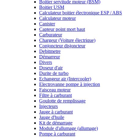
Boitier servitude moteur (BSM)
Boitier USM
Calculateur boitier électronique ESP / ABS
Calculateur moteur
Canister
Capteur point mort haut
Carburateur
Chargeur (Voiture électrique)
Conjoncteur disjoncteur
Debitmetre
Démarreur
Divers
Doseur d'air
Durite de turbo
Echangeur air (Intercooler)
Electrovanne pompe à injection
Faisceau moteur
Filtre à carburant
Goulotte de remplissage
Injecteurs
Jauge à carburant
Jauge d'huile
Kit de démarrage
Module d'allumage (allumage)
Pompe à carburant