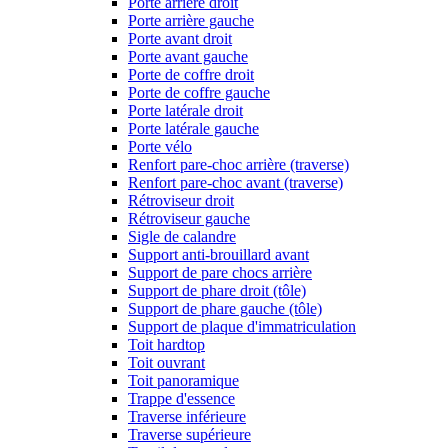
Porte arrière droit
Porte arrière gauche
Porte avant droit
Porte avant gauche
Porte de coffre droit
Porte de coffre gauche
Porte latérale droit
Porte latérale gauche
Porte vélo
Renfort pare-choc arrière (traverse)
Renfort pare-choc avant (traverse)
Rétroviseur droit
Rétroviseur gauche
Sigle de calandre
Support anti-brouillard avant
Support de pare chocs arrière
Support de phare droit (tôle)
Support de phare gauche (tôle)
Support de plaque d'immatriculation
Toit hardtop
Toit ouvrant
Toit panoramique
Trappe d'essence
Traverse inférieure
Traverse supérieure