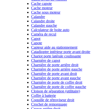
Cache capote
Cache moteur
Cache sous moteur
Calandre
Calandre droite
Calandre gauche
Calculateur de boite auto
Caméra de recul
Capot
Capote
Capteur aide au stationnement
Catadioptre intérieur porte avant droite
Chariot porte latérale coulissante
Charnière de capot
Charnière de porte arrière droit
Charnière de porte arrière gauche
Charnière de porte avant droit
Charnière de porte avant gauche
Charnière de porte de coffre droit
Charnière de porte de coffre gauche
Cloison de séparation (utilitaire)
Coffre à batterie
Coquille de rétroviseur droit
Crochet de remorquage
Crosse arrière droit