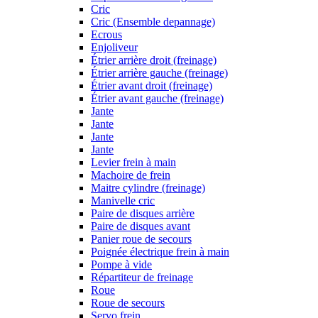
Cric
Cric (Ensemble depannage)
Ecrous
Enjoliveur
Étrier arrière droit (freinage)
Étrier arrière gauche (freinage)
Étrier avant droit (freinage)
Étrier avant gauche (freinage)
Jante
Jante
Jante
Jante
Levier frein à main
Machoire de frein
Maitre cylindre (freinage)
Manivelle cric
Paire de disques arrière
Paire de disques avant
Panier roue de secours
Poignée électrique frein à main
Pompe à vide
Répartiteur de freinage
Roue
Roue de secours
Servo frein