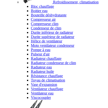
Refroidissement, climatisation
Bloc chauffage
Boitier eau
Bouteille déshydratante
Compresseur air
Compresseur clim
Condenseur de clim
Durite inférieur de radiateur
Durite supérieur de radiateur
Hélice de ventilateur
Moto ventilateur condenseur
Pompe à eau
Pulseur d'air
Radiateur chauffage
Radiateur condenseur de clim
Radiateur eau
Radiateur huile
Résistance chauffage
Tuyau de climatisation
Vase d'expansion
Ventilateur chauffage
Ventilateur eau
Viscocoupler