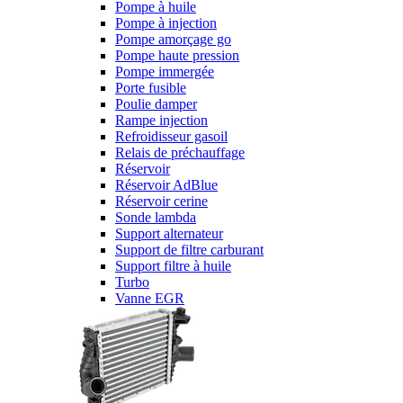
Pompe à huile
Pompe à injection
Pompe amorçage go
Pompe haute pression
Pompe immergée
Porte fusible
Poulie damper
Rampe injection
Refroidisseur gasoil
Relais de préchauffage
Réservoir
Réservoir AdBlue
Réservoir cerine
Sonde lambda
Support alternateur
Support de filtre carburant
Support filtre à huile
Turbo
Vanne EGR