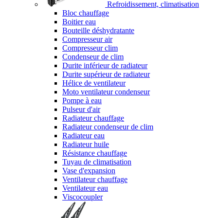
Refroidissement, climatisation
Bloc chauffage
Boitier eau
Bouteille déshydratante
Compresseur air
Compresseur clim
Condenseur de clim
Durite inférieur de radiateur
Durite supérieur de radiateur
Hélice de ventilateur
Moto ventilateur condenseur
Pompe à eau
Pulseur d'air
Radiateur chauffage
Radiateur condenseur de clim
Radiateur eau
Radiateur huile
Résistance chauffage
Tuyau de climatisation
Vase d'expansion
Ventilateur chauffage
Ventilateur eau
Viscocoupler