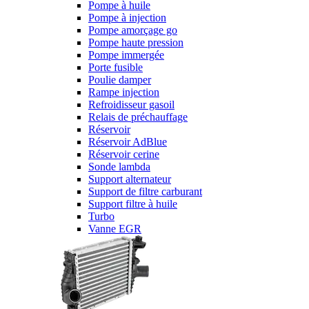
Pompe à huile
Pompe à injection
Pompe amorçage go
Pompe haute pression
Pompe immergée
Porte fusible
Poulie damper
Rampe injection
Refroidisseur gasoil
Relais de préchauffage
Réservoir
Réservoir AdBlue
Réservoir cerine
Sonde lambda
Support alternateur
Support de filtre carburant
Support filtre à huile
Turbo
Vanne EGR