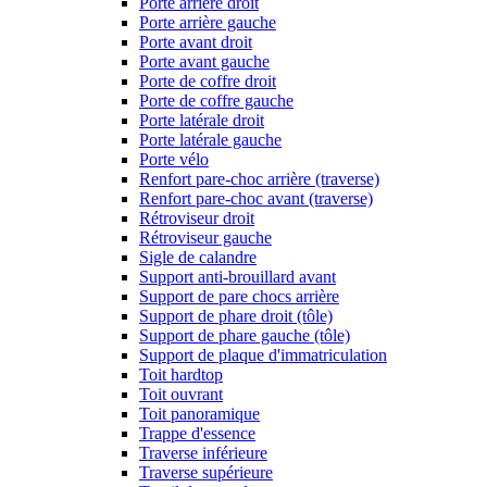
Porte arrière droit
Porte arrière gauche
Porte avant droit
Porte avant gauche
Porte de coffre droit
Porte de coffre gauche
Porte latérale droit
Porte latérale gauche
Porte vélo
Renfort pare-choc arrière (traverse)
Renfort pare-choc avant (traverse)
Rétroviseur droit
Rétroviseur gauche
Sigle de calandre
Support anti-brouillard avant
Support de pare chocs arrière
Support de phare droit (tôle)
Support de phare gauche (tôle)
Support de plaque d'immatriculation
Toit hardtop
Toit ouvrant
Toit panoramique
Trappe d'essence
Traverse inférieure
Traverse supérieure