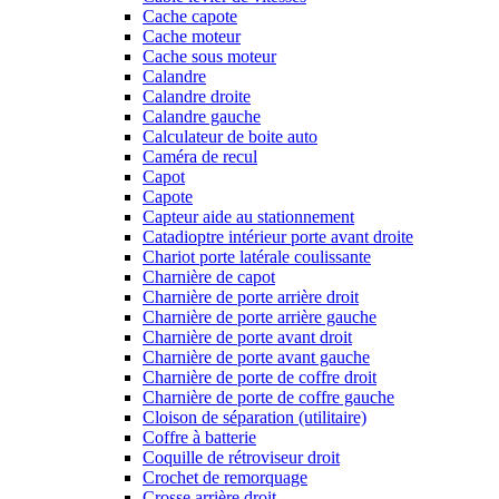
Cache capote
Cache moteur
Cache sous moteur
Calandre
Calandre droite
Calandre gauche
Calculateur de boite auto
Caméra de recul
Capot
Capote
Capteur aide au stationnement
Catadioptre intérieur porte avant droite
Chariot porte latérale coulissante
Charnière de capot
Charnière de porte arrière droit
Charnière de porte arrière gauche
Charnière de porte avant droit
Charnière de porte avant gauche
Charnière de porte de coffre droit
Charnière de porte de coffre gauche
Cloison de séparation (utilitaire)
Coffre à batterie
Coquille de rétroviseur droit
Crochet de remorquage
Crosse arrière droit