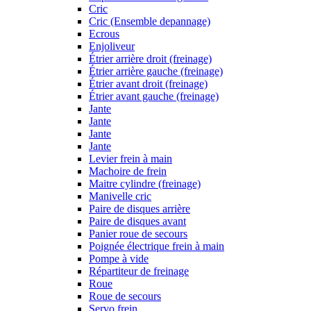
Cric
Cric (Ensemble depannage)
Ecrous
Enjoliveur
Étrier arrière droit (freinage)
Étrier arrière gauche (freinage)
Étrier avant droit (freinage)
Étrier avant gauche (freinage)
Jante
Jante
Jante
Jante
Levier frein à main
Machoire de frein
Maitre cylindre (freinage)
Manivelle cric
Paire de disques arrière
Paire de disques avant
Panier roue de secours
Poignée électrique frein à main
Pompe à vide
Répartiteur de freinage
Roue
Roue de secours
Servo frein