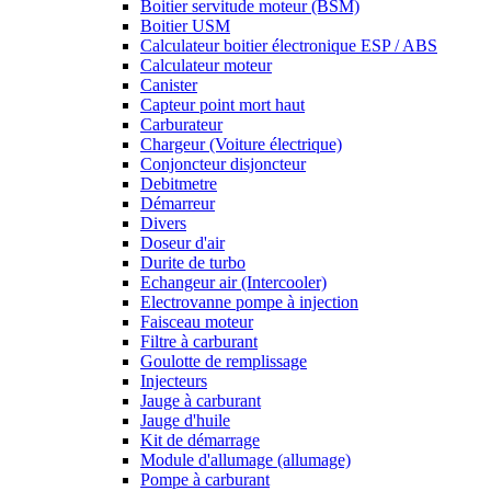
Boitier servitude moteur (BSM)
Boitier USM
Calculateur boitier électronique ESP / ABS
Calculateur moteur
Canister
Capteur point mort haut
Carburateur
Chargeur (Voiture électrique)
Conjoncteur disjoncteur
Debitmetre
Démarreur
Divers
Doseur d'air
Durite de turbo
Echangeur air (Intercooler)
Electrovanne pompe à injection
Faisceau moteur
Filtre à carburant
Goulotte de remplissage
Injecteurs
Jauge à carburant
Jauge d'huile
Kit de démarrage
Module d'allumage (allumage)
Pompe à carburant