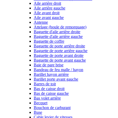
Aile arrière droit
Aile arrière gauche
Aile avant droit
Aile avant gauche
Antenne
Attelage (boule de remorquage)
Baguette d'aile arrière droite
Baguette d'aile arrière gauche
Baguette de coffre
Baguette de porte arrière droite
Baguette de porte arrière gauche
Baguette de porte avant droite
Baguette de porte avant gauche
Baie de pare brise
Bandeau de feu malle / hayon
Barillet hayon arrière
Barillet porte avant gauche
Barres de toit
Bas de caisse droit
Bas de caisse gauche
Bas volet arrière
Becquet
Bouchon de carburant
Buse
Cable levier de vitesses