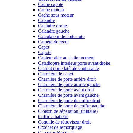
Cache capote
Cache moteur
Cache sous moteur
Calandre
Calandre droite
Calandre gauche
Calculateur de boite auto
Caméra de recul
Capot
Capote
Capteur aide au stationnement
Catadioptre intérieur porte avant droite
Chariot porte latérale coulissante
Charnière de capot
Charnière de porte arrière droit
Charnière de porte arrière gauche
Charnière de porte avant droit
Charnière de porte avant gauche
Charnière de porte de coffre droit
Charnière de porte de coffre gauche
Cloison de séparation (utilitaire)
Coffre à batterie
Coquille de rétroviseur droit
Crochet de remorquage
Crosse arrière droit