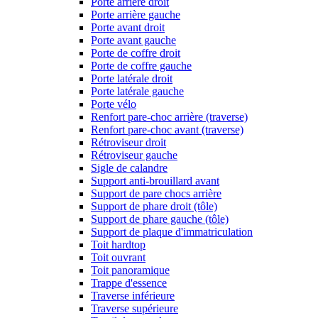
Porte arrière droit
Porte arrière gauche
Porte avant droit
Porte avant gauche
Porte de coffre droit
Porte de coffre gauche
Porte latérale droit
Porte latérale gauche
Porte vélo
Renfort pare-choc arrière (traverse)
Renfort pare-choc avant (traverse)
Rétroviseur droit
Rétroviseur gauche
Sigle de calandre
Support anti-brouillard avant
Support de pare chocs arrière
Support de phare droit (tôle)
Support de phare gauche (tôle)
Support de plaque d'immatriculation
Toit hardtop
Toit ouvrant
Toit panoramique
Trappe d'essence
Traverse inférieure
Traverse supérieure