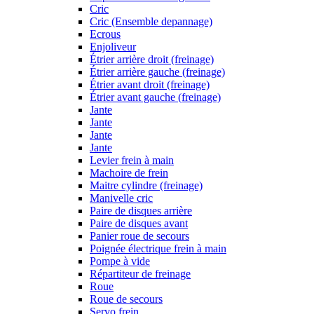
Cric
Cric (Ensemble depannage)
Ecrous
Enjoliveur
Étrier arrière droit (freinage)
Étrier arrière gauche (freinage)
Étrier avant droit (freinage)
Étrier avant gauche (freinage)
Jante
Jante
Jante
Jante
Levier frein à main
Machoire de frein
Maitre cylindre (freinage)
Manivelle cric
Paire de disques arrière
Paire de disques avant
Panier roue de secours
Poignée électrique frein à main
Pompe à vide
Répartiteur de freinage
Roue
Roue de secours
Servo frein