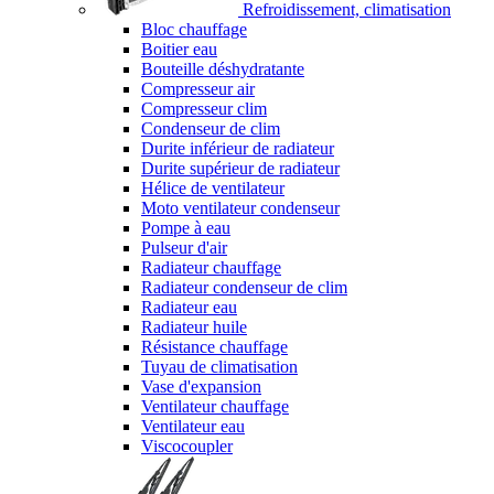
Refroidissement, climatisation
Bloc chauffage
Boitier eau
Bouteille déshydratante
Compresseur air
Compresseur clim
Condenseur de clim
Durite inférieur de radiateur
Durite supérieur de radiateur
Hélice de ventilateur
Moto ventilateur condenseur
Pompe à eau
Pulseur d'air
Radiateur chauffage
Radiateur condenseur de clim
Radiateur eau
Radiateur huile
Résistance chauffage
Tuyau de climatisation
Vase d'expansion
Ventilateur chauffage
Ventilateur eau
Viscocoupler