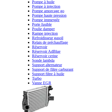
Pompe à huile
Pompe à injection
Pompe amorçage go
Pompe haute pression
Pompe immergée
Porte fusible
Poulie damper
Rampe injection
Refroidisseur gasoil
Relais de préchauffage
Réservoir
Réservoir AdBlue
Réservoir cerine
Sonde lambda
Support alternateur
Support de filtre carburant
Support filtre à huile
Turbo
Vanne EGR