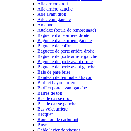
Aile arrière droit
Aile arrière gauche
Aile avant droit
Aile avant gauche
Antenne
Attelage (boule de remorquage)
Baguette d'aile arrière droite
Baguette d'aile arrière gauche
Baguette de coffre
Baguette de porte arrière droite
Baguette de porte arrière gauche
Baguette de porte avant droite
Baguette de porte avant gauche
Baie de pare brise
Bandeau de feu malle / hayon
Barillet hayon arrière
Barillet porte avant gauche
Barres de toit
Bas de caisse droit
Bas de caisse gauche
Bas volet arrière
Becquet
Bouchon de carburant
Buse
Cable levier de vitesses