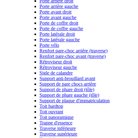
Porte arrière droit
Porte arrière gauche
Porte avant droit
Porte avant gauche
Porte de coffre droit
Porte de coffre gauche
Porte latérale droit
Porte latérale gauche
Porte vélo
Renfort pare-choc arrière (traverse)
Renfort pare-choc avant (traverse)
Rétroviseur droit
Rétroviseur gauche
Sigle de calandre
Support anti-brouillard avant
Support de pare chocs arrière
Support de phare droit (tôle)
Support de phare gauche (tôle)
Support de plaque d'immatriculation
Toit hardtop
Toit ouvrant
Toit panoramique
Trappe d'essence
Traverse inférieure
Traverse supérieure