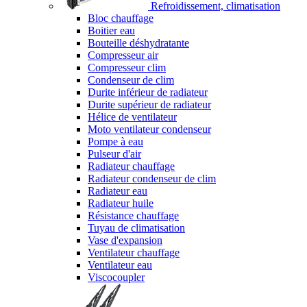
Refroidissement, climatisation
Bloc chauffage
Boitier eau
Bouteille déshydratante
Compresseur air
Compresseur clim
Condenseur de clim
Durite inférieur de radiateur
Durite supérieur de radiateur
Hélice de ventilateur
Moto ventilateur condenseur
Pompe à eau
Pulseur d'air
Radiateur chauffage
Radiateur condenseur de clim
Radiateur eau
Radiateur huile
Résistance chauffage
Tuyau de climatisation
Vase d'expansion
Ventilateur chauffage
Ventilateur eau
Viscocoupler