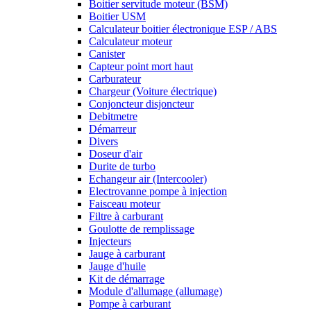
Boitier servitude moteur (BSM)
Boitier USM
Calculateur boitier électronique ESP / ABS
Calculateur moteur
Canister
Capteur point mort haut
Carburateur
Chargeur (Voiture électrique)
Conjoncteur disjoncteur
Debitmetre
Démarreur
Divers
Doseur d'air
Durite de turbo
Echangeur air (Intercooler)
Electrovanne pompe à injection
Faisceau moteur
Filtre à carburant
Goulotte de remplissage
Injecteurs
Jauge à carburant
Jauge d'huile
Kit de démarrage
Module d'allumage (allumage)
Pompe à carburant