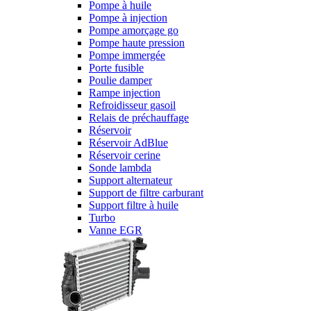
Pompe à huile
Pompe à injection
Pompe amorçage go
Pompe haute pression
Pompe immergée
Porte fusible
Poulie damper
Rampe injection
Refroidisseur gasoil
Relais de préchauffage
Réservoir
Réservoir AdBlue
Réservoir cerine
Sonde lambda
Support alternateur
Support de filtre carburant
Support filtre à huile
Turbo
Vanne EGR