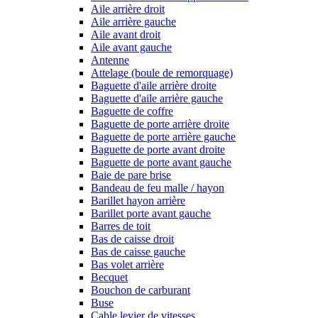
Aile arrière droit
Aile arrière gauche
Aile avant droit
Aile avant gauche
Antenne
Attelage (boule de remorquage)
Baguette d'aile arrière droite
Baguette d'aile arrière gauche
Baguette de coffre
Baguette de porte arrière droite
Baguette de porte arrière gauche
Baguette de porte avant droite
Baguette de porte avant gauche
Baie de pare brise
Bandeau de feu malle / hayon
Barillet hayon arrière
Barillet porte avant gauche
Barres de toit
Bas de caisse droit
Bas de caisse gauche
Bas volet arrière
Becquet
Bouchon de carburant
Buse
Cable levier de vitesses