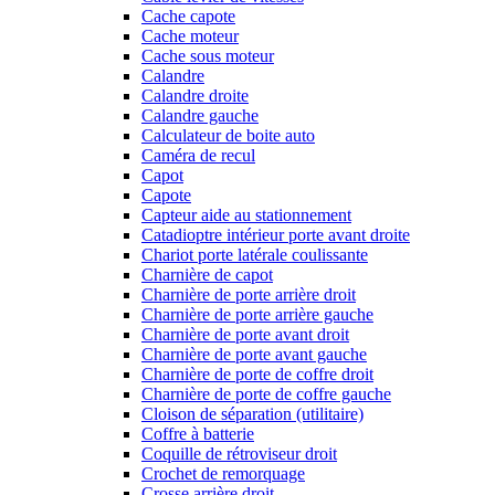
Cache capote
Cache moteur
Cache sous moteur
Calandre
Calandre droite
Calandre gauche
Calculateur de boite auto
Caméra de recul
Capot
Capote
Capteur aide au stationnement
Catadioptre intérieur porte avant droite
Chariot porte latérale coulissante
Charnière de capot
Charnière de porte arrière droit
Charnière de porte arrière gauche
Charnière de porte avant droit
Charnière de porte avant gauche
Charnière de porte de coffre droit
Charnière de porte de coffre gauche
Cloison de séparation (utilitaire)
Coffre à batterie
Coquille de rétroviseur droit
Crochet de remorquage
Crosse arrière droit