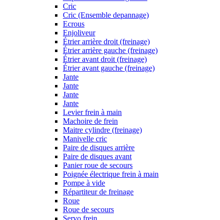
Cric
Cric (Ensemble depannage)
Ecrous
Enjoliveur
Étrier arrière droit (freinage)
Étrier arrière gauche (freinage)
Étrier avant droit (freinage)
Étrier avant gauche (freinage)
Jante
Jante
Jante
Jante
Levier frein à main
Machoire de frein
Maitre cylindre (freinage)
Manivelle cric
Paire de disques arrière
Paire de disques avant
Panier roue de secours
Poignée électrique frein à main
Pompe à vide
Répartiteur de freinage
Roue
Roue de secours
Servo frein