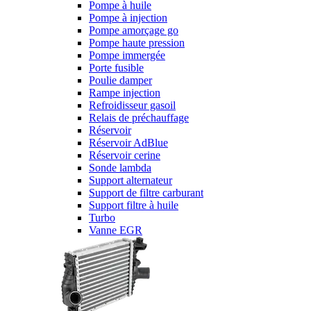
Pompe à huile
Pompe à injection
Pompe amorçage go
Pompe haute pression
Pompe immergée
Porte fusible
Poulie damper
Rampe injection
Refroidisseur gasoil
Relais de préchauffage
Réservoir
Réservoir AdBlue
Réservoir cerine
Sonde lambda
Support alternateur
Support de filtre carburant
Support filtre à huile
Turbo
Vanne EGR