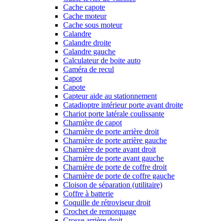
Cache capote
Cache moteur
Cache sous moteur
Calandre
Calandre droite
Calandre gauche
Calculateur de boite auto
Caméra de recul
Capot
Capote
Capteur aide au stationnement
Catadioptre intérieur porte avant droite
Chariot porte latérale coulissante
Charnière de capot
Charnière de porte arrière droit
Charnière de porte arrière gauche
Charnière de porte avant droit
Charnière de porte avant gauche
Charnière de porte de coffre droit
Charnière de porte de coffre gauche
Cloison de séparation (utilitaire)
Coffre à batterie
Coquille de rétroviseur droit
Crochet de remorquage
Crosse arrière droit