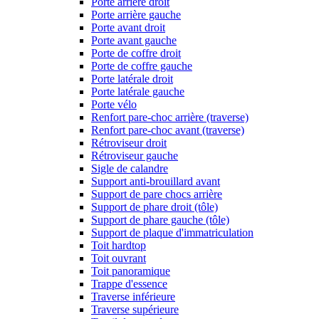
Porte arrière droit
Porte arrière gauche
Porte avant droit
Porte avant gauche
Porte de coffre droit
Porte de coffre gauche
Porte latérale droit
Porte latérale gauche
Porte vélo
Renfort pare-choc arrière (traverse)
Renfort pare-choc avant (traverse)
Rétroviseur droit
Rétroviseur gauche
Sigle de calandre
Support anti-brouillard avant
Support de pare chocs arrière
Support de phare droit (tôle)
Support de phare gauche (tôle)
Support de plaque d'immatriculation
Toit hardtop
Toit ouvrant
Toit panoramique
Trappe d'essence
Traverse inférieure
Traverse supérieure