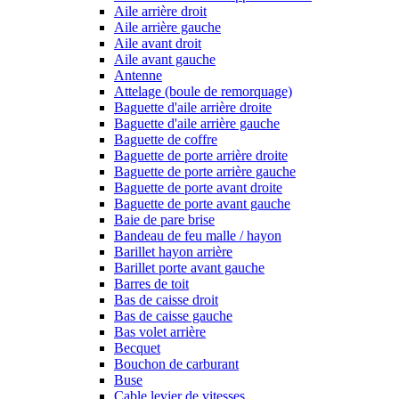
Aile arrière droit
Aile arrière gauche
Aile avant droit
Aile avant gauche
Antenne
Attelage (boule de remorquage)
Baguette d'aile arrière droite
Baguette d'aile arrière gauche
Baguette de coffre
Baguette de porte arrière droite
Baguette de porte arrière gauche
Baguette de porte avant droite
Baguette de porte avant gauche
Baie de pare brise
Bandeau de feu malle / hayon
Barillet hayon arrière
Barillet porte avant gauche
Barres de toit
Bas de caisse droit
Bas de caisse gauche
Bas volet arrière
Becquet
Bouchon de carburant
Buse
Cable levier de vitesses