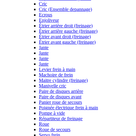
Cric
Cric (Ensemble depannage)
Ecrous
Enjoliveur
Étrier arrière droit (freinage)
Étrier arrière gauche (freinage)
Étrier avant droit (freinage)
Étrier avant gauche (freinage)
Jante
Jante
Jante
Jante
Levier frein à main
Machoire de frein
Maitre cylindre (freinage)
Manivelle cric
Paire de disques arrière
Paire de disques avant
Panier roue de secours
Poignée électrique frein à main
Pompe à vide
Répartiteur de freinage
Roue
Roue de secours
Servo frein