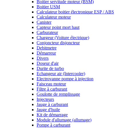
Boitier servitude moteur (BSM)
Boitier USM
Calculateur boitier électronique ESP / ABS
Calculateur moteur
Canister
Capteur point mort haut
Carburateur
Chargeur (Voiture électrique)
Conjoncteur disjoncteur
Debitmetre
Démarreur
Divers
Doseur d'air
Durite de turbo
Echangeur air (Intercooler)
Electrovanne pompe à injection
Faisceau moteur
Filtre à carburant
Goulotte de remplissage
Injecteurs
Jauge à carburant
Jauge d'huile
Kit de démarrage
Module d'allumage (allumage)
Pompe à carburant