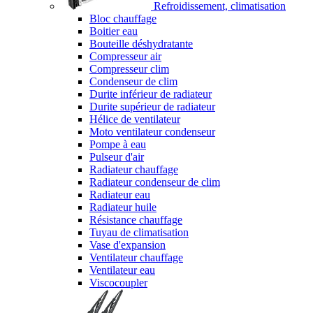
Refroidissement, climatisation
Bloc chauffage
Boitier eau
Bouteille déshydratante
Compresseur air
Compresseur clim
Condenseur de clim
Durite inférieur de radiateur
Durite supérieur de radiateur
Hélice de ventilateur
Moto ventilateur condenseur
Pompe à eau
Pulseur d'air
Radiateur chauffage
Radiateur condenseur de clim
Radiateur eau
Radiateur huile
Résistance chauffage
Tuyau de climatisation
Vase d'expansion
Ventilateur chauffage
Ventilateur eau
Viscocoupler