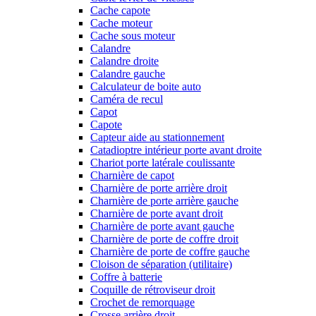
Cache capote
Cache moteur
Cache sous moteur
Calandre
Calandre droite
Calandre gauche
Calculateur de boite auto
Caméra de recul
Capot
Capote
Capteur aide au stationnement
Catadioptre intérieur porte avant droite
Chariot porte latérale coulissante
Charnière de capot
Charnière de porte arrière droit
Charnière de porte arrière gauche
Charnière de porte avant droit
Charnière de porte avant gauche
Charnière de porte de coffre droit
Charnière de porte de coffre gauche
Cloison de séparation (utilitaire)
Coffre à batterie
Coquille de rétroviseur droit
Crochet de remorquage
Crosse arrière droit