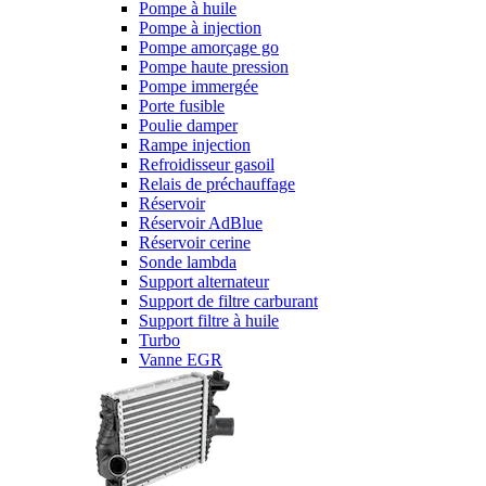
Pompe à huile
Pompe à injection
Pompe amorçage go
Pompe haute pression
Pompe immergée
Porte fusible
Poulie damper
Rampe injection
Refroidisseur gasoil
Relais de préchauffage
Réservoir
Réservoir AdBlue
Réservoir cerine
Sonde lambda
Support alternateur
Support de filtre carburant
Support filtre à huile
Turbo
Vanne EGR