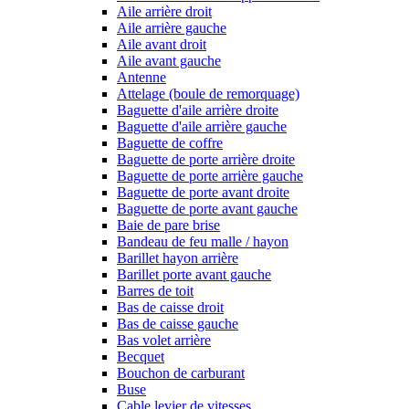
Aile arrière droit
Aile arrière gauche
Aile avant droit
Aile avant gauche
Antenne
Attelage (boule de remorquage)
Baguette d'aile arrière droite
Baguette d'aile arrière gauche
Baguette de coffre
Baguette de porte arrière droite
Baguette de porte arrière gauche
Baguette de porte avant droite
Baguette de porte avant gauche
Baie de pare brise
Bandeau de feu malle / hayon
Barillet hayon arrière
Barillet porte avant gauche
Barres de toit
Bas de caisse droit
Bas de caisse gauche
Bas volet arrière
Becquet
Bouchon de carburant
Buse
Cable levier de vitesses