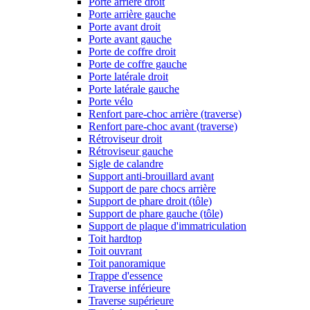
Porte arrière droit
Porte arrière gauche
Porte avant droit
Porte avant gauche
Porte de coffre droit
Porte de coffre gauche
Porte latérale droit
Porte latérale gauche
Porte vélo
Renfort pare-choc arrière (traverse)
Renfort pare-choc avant (traverse)
Rétroviseur droit
Rétroviseur gauche
Sigle de calandre
Support anti-brouillard avant
Support de pare chocs arrière
Support de phare droit (tôle)
Support de phare gauche (tôle)
Support de plaque d'immatriculation
Toit hardtop
Toit ouvrant
Toit panoramique
Trappe d'essence
Traverse inférieure
Traverse supérieure