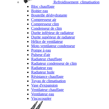
Refroidissement, climatisation
Bloc chauffage
Boitier eau
Bouteille déshydratante
Compresseur air
Compresseur clim
Condenseur de clim
Durite inférieur de radiateur
Durite supérieur de radiateur
Hélice de ventilateur
Moto ventilateur condenseur
Pompe à eau
Pulseur d'air
Radiateur chauffage
Radiateur condenseur de clim
Radiateur eau
Radiateur huile
Résistance chauffage
Tuyau de climatisation
Vase d'expansion
Ventilateur chauffage
Ventilateur eau
Viscocoupler