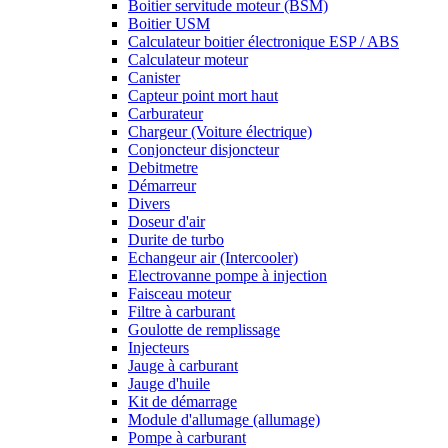
Boitier servitude moteur (BSM)
Boitier USM
Calculateur boitier électronique ESP / ABS
Calculateur moteur
Canister
Capteur point mort haut
Carburateur
Chargeur (Voiture électrique)
Conjoncteur disjoncteur
Debitmetre
Démarreur
Divers
Doseur d'air
Durite de turbo
Echangeur air (Intercooler)
Electrovanne pompe à injection
Faisceau moteur
Filtre à carburant
Goulotte de remplissage
Injecteurs
Jauge à carburant
Jauge d'huile
Kit de démarrage
Module d'allumage (allumage)
Pompe à carburant