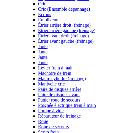
Cric
Cric (Ensemble depannage)
Ecrous
Enjoliveur
Étrier arrière droit (freinage)
Étrier arrière gauche (freinage)
Étrier avant droit (freinage)
Étrier avant gauche (freinage)
Jante
Jante
Jante
Jante
Levier frein à main
Machoire de frein
Maitre cylindre (freinage)
Manivelle cric
Paire de disques arrière
Paire de disques avant
Panier roue de secours
Poignée électrique frein à main
Pompe à vide
Répartiteur de freinage
Roue
Roue de secours
Servo frein