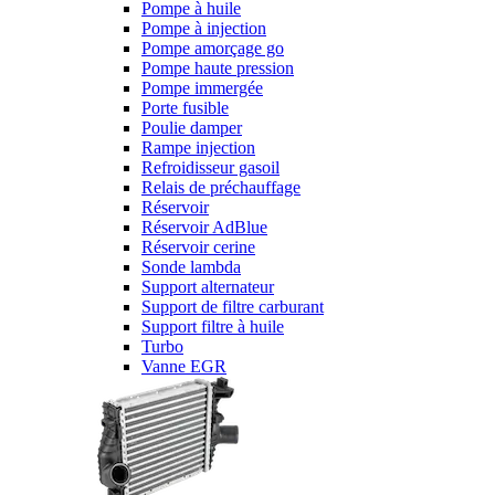
Pompe à huile
Pompe à injection
Pompe amorçage go
Pompe haute pression
Pompe immergée
Porte fusible
Poulie damper
Rampe injection
Refroidisseur gasoil
Relais de préchauffage
Réservoir
Réservoir AdBlue
Réservoir cerine
Sonde lambda
Support alternateur
Support de filtre carburant
Support filtre à huile
Turbo
Vanne EGR