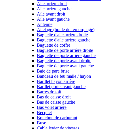
Aile arrière droit
Aile arrière gauche
Aile avant droit
Aile avant gauche
Antenne
Attelage (boule de remorquage)
Baguette d'aile arrière droite
Baguette d'aile arrière gauche
Baguette de coffre
Baguette de porte arrière droite
Baguette de porte arrière gauche
Baguette de porte avant droite
Baguette de porte avant gauche
Baie de pare brise
Bandeau de feu malle / hayon
Barillet hayon arrière
Barillet porte avant gauche
Barres de toit
Bas de caisse droit
Bas de caisse gauche
Bas volet arrière
Becquet
Bouchon de carburant
Buse
Cable levier de vitesses