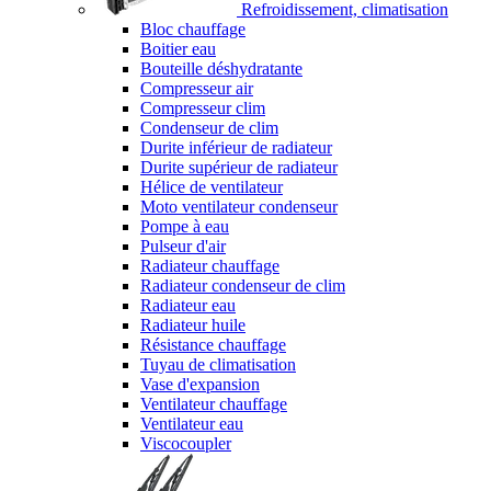
Refroidissement, climatisation
Bloc chauffage
Boitier eau
Bouteille déshydratante
Compresseur air
Compresseur clim
Condenseur de clim
Durite inférieur de radiateur
Durite supérieur de radiateur
Hélice de ventilateur
Moto ventilateur condenseur
Pompe à eau
Pulseur d'air
Radiateur chauffage
Radiateur condenseur de clim
Radiateur eau
Radiateur huile
Résistance chauffage
Tuyau de climatisation
Vase d'expansion
Ventilateur chauffage
Ventilateur eau
Viscocoupler