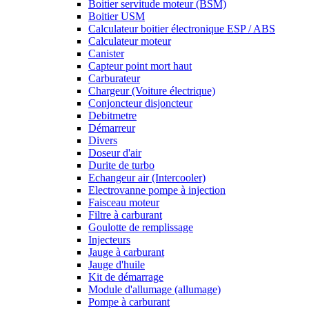
Boitier servitude moteur (BSM)
Boitier USM
Calculateur boitier électronique ESP / ABS
Calculateur moteur
Canister
Capteur point mort haut
Carburateur
Chargeur (Voiture électrique)
Conjoncteur disjoncteur
Debitmetre
Démarreur
Divers
Doseur d'air
Durite de turbo
Echangeur air (Intercooler)
Electrovanne pompe à injection
Faisceau moteur
Filtre à carburant
Goulotte de remplissage
Injecteurs
Jauge à carburant
Jauge d'huile
Kit de démarrage
Module d'allumage (allumage)
Pompe à carburant