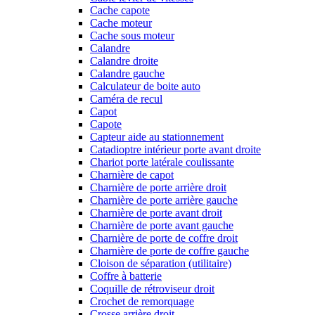
Cache capote
Cache moteur
Cache sous moteur
Calandre
Calandre droite
Calandre gauche
Calculateur de boite auto
Caméra de recul
Capot
Capote
Capteur aide au stationnement
Catadioptre intérieur porte avant droite
Chariot porte latérale coulissante
Charnière de capot
Charnière de porte arrière droit
Charnière de porte arrière gauche
Charnière de porte avant droit
Charnière de porte avant gauche
Charnière de porte de coffre droit
Charnière de porte de coffre gauche
Cloison de séparation (utilitaire)
Coffre à batterie
Coquille de rétroviseur droit
Crochet de remorquage
Crosse arrière droit