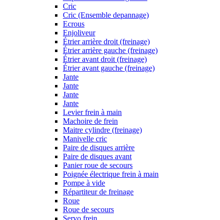
Cric
Cric (Ensemble depannage)
Ecrous
Enjoliveur
Étrier arrière droit (freinage)
Étrier arrière gauche (freinage)
Étrier avant droit (freinage)
Étrier avant gauche (freinage)
Jante
Jante
Jante
Jante
Levier frein à main
Machoire de frein
Maitre cylindre (freinage)
Manivelle cric
Paire de disques arrière
Paire de disques avant
Panier roue de secours
Poignée électrique frein à main
Pompe à vide
Répartiteur de freinage
Roue
Roue de secours
Servo frein