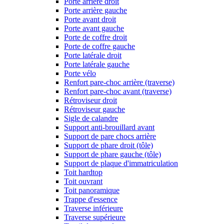
Porte arrière droit
Porte arrière gauche
Porte avant droit
Porte avant gauche
Porte de coffre droit
Porte de coffre gauche
Porte latérale droit
Porte latérale gauche
Porte vélo
Renfort pare-choc arrière (traverse)
Renfort pare-choc avant (traverse)
Rétroviseur droit
Rétroviseur gauche
Sigle de calandre
Support anti-brouillard avant
Support de pare chocs arrière
Support de phare droit (tôle)
Support de phare gauche (tôle)
Support de plaque d'immatriculation
Toit hardtop
Toit ouvrant
Toit panoramique
Trappe d'essence
Traverse inférieure
Traverse supérieure