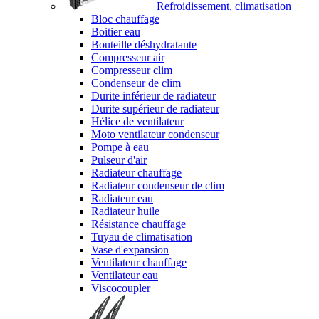
Refroidissement, climatisation
Bloc chauffage
Boitier eau
Bouteille déshydratante
Compresseur air
Compresseur clim
Condenseur de clim
Durite inférieur de radiateur
Durite supérieur de radiateur
Hélice de ventilateur
Moto ventilateur condenseur
Pompe à eau
Pulseur d'air
Radiateur chauffage
Radiateur condenseur de clim
Radiateur eau
Radiateur huile
Résistance chauffage
Tuyau de climatisation
Vase d'expansion
Ventilateur chauffage
Ventilateur eau
Viscocoupler