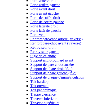
Porte arrière droit
Porte arrière gauche
Porte avant droit
Porte avant gauche
Porte de coffre droit
Porte de coffre gauche
Porte latérale droit
Porte latérale gauche
Porte vélo
Renfort pare-choc arrière (traverse)
Renfort pare-choc avant (traverse)
Rétroviseur droit
Rétroviseur gauche
Sigle de calandre
Support anti-brouillard avant
Support de pare chocs arrière
Support de phare droit (tôle)
Support de phare gauche (tôle)
Support de plaque d'immatriculation
Toit hardtop
Toit ouvrant
Toit panoramique
Trappe d'essence
Traverse inférieure
Traverse supérieure