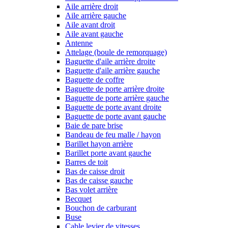
Aile arrière droit
Aile arrière gauche
Aile avant droit
Aile avant gauche
Antenne
Attelage (boule de remorquage)
Baguette d'aile arrière droite
Baguette d'aile arrière gauche
Baguette de coffre
Baguette de porte arrière droite
Baguette de porte arrière gauche
Baguette de porte avant droite
Baguette de porte avant gauche
Baie de pare brise
Bandeau de feu malle / hayon
Barillet hayon arrière
Barillet porte avant gauche
Barres de toit
Bas de caisse droit
Bas de caisse gauche
Bas volet arrière
Becquet
Bouchon de carburant
Buse
Cable levier de vitesses