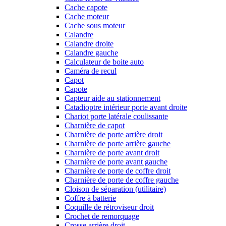
Cache capote
Cache moteur
Cache sous moteur
Calandre
Calandre droite
Calandre gauche
Calculateur de boite auto
Caméra de recul
Capot
Capote
Capteur aide au stationnement
Catadioptre intérieur porte avant droite
Chariot porte latérale coulissante
Charnière de capot
Charnière de porte arrière droit
Charnière de porte arrière gauche
Charnière de porte avant droit
Charnière de porte avant gauche
Charnière de porte de coffre droit
Charnière de porte de coffre gauche
Cloison de séparation (utilitaire)
Coffre à batterie
Coquille de rétroviseur droit
Crochet de remorquage
Crosse arrière droit