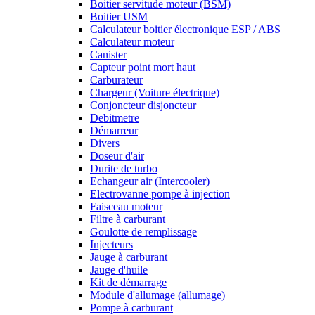
Boitier servitude moteur (BSM)
Boitier USM
Calculateur boitier électronique ESP / ABS
Calculateur moteur
Canister
Capteur point mort haut
Carburateur
Chargeur (Voiture électrique)
Conjoncteur disjoncteur
Debitmetre
Démarreur
Divers
Doseur d'air
Durite de turbo
Echangeur air (Intercooler)
Electrovanne pompe à injection
Faisceau moteur
Filtre à carburant
Goulotte de remplissage
Injecteurs
Jauge à carburant
Jauge d'huile
Kit de démarrage
Module d'allumage (allumage)
Pompe à carburant