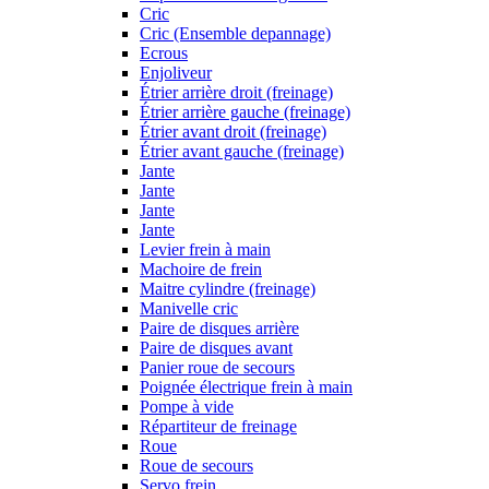
Cric
Cric (Ensemble depannage)
Ecrous
Enjoliveur
Étrier arrière droit (freinage)
Étrier arrière gauche (freinage)
Étrier avant droit (freinage)
Étrier avant gauche (freinage)
Jante
Jante
Jante
Jante
Levier frein à main
Machoire de frein
Maitre cylindre (freinage)
Manivelle cric
Paire de disques arrière
Paire de disques avant
Panier roue de secours
Poignée électrique frein à main
Pompe à vide
Répartiteur de freinage
Roue
Roue de secours
Servo frein