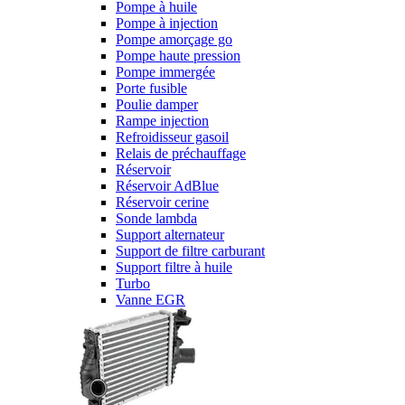
Pompe à huile
Pompe à injection
Pompe amorçage go
Pompe haute pression
Pompe immergée
Porte fusible
Poulie damper
Rampe injection
Refroidisseur gasoil
Relais de préchauffage
Réservoir
Réservoir AdBlue
Réservoir cerine
Sonde lambda
Support alternateur
Support de filtre carburant
Support filtre à huile
Turbo
Vanne EGR